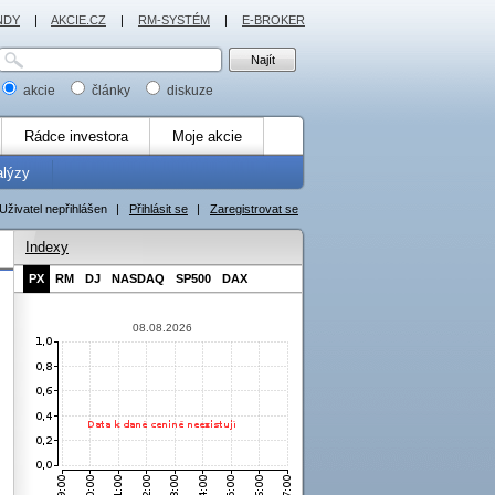
NDY
|
AKCIE.CZ
|
RM-SYSTÉM
|
E-BROKER
akcie
články
diskuze
Rádce investora
Moje akcie
alýzy
Uživatel nepřihlášen
|
Přihlásit se
|
Zaregistrovat se
Indexy
PX
RM
DJ
NASDAQ
SP500
DAX
08.08.2026