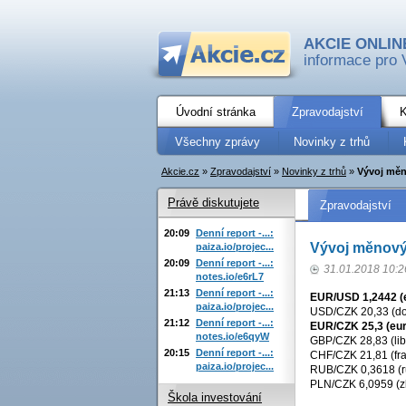
AKCIE ONLIN
informace pro 
Úvodní stránka
Zpravodajství
K
Všechny zprávy
Novinky z trhů
Akcie.cz
»
Zpravodajství
»
Novinky z trhů
»
Vývoj měno
Právě diskutujete
Zpravodajství
20:09
Denní report -...:
Vývoj měnovýc
paiza.io/projec...
20:09
Denní report -...:
31.01.2018 10:2
notes.io/e6rL7
21:13
Denní report -...:
EUR/USD 1,2442 (e
paiza.io/projec...
USD/CZK 20,33 (dol
21:12
Denní report -...:
EUR/CZK 25,3 (eur
notes.io/e6qyW
GBP/CZK 28,83 (lib
20:15
Denní report -...:
CHF/CZK 21,81 (fra
paiza.io/projec...
RUB/CZK 0,3618 (ru
PLN/CZK 6,0959 (zl
Škola investování