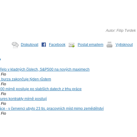
Autor: Filip Tvrdek
Diskutovat
Facebook
Poslat emailem
Vytisknout
y
řelo v kladných číslech, S&P500 na nových maximech
Fio
á burza zakončuje týden růstem
Fio
00 mírně posiluje po slabších datech z trhu práce
Fio
ures kontrakty mírně posilují
Fio
ce - v červenci ubylo 23 tis. pracovních míst mimo zemědělství
Fio