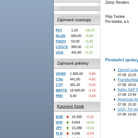
Zdroj: Reuters
Filip Tvrdek
Zajímavé vzestupy
Fio banka, a.s.
PVT
1,19
+38,37
NLOK
600,00
+3,99
FIXZO
53,00
+3,92
CZGCE
985,00
+3,14
UQA
441,80
+1,61
Poslední zpráv
Zajímavé poklesy
Zámoří uzav
VOW3
1 800,00
-5,06
07.08. 22:25
CSG
441,60
-4,62
Frankfurtsk
07.08. 18:01
CTP
361,20
-3,42
Index S&P 5
MATTE
18 600,00
-3,13
07.08. 15:49
PEN
6,40
-3,03
Americké fut
07.08. 15:20
Kurzovní lístek
USA: Trh prá
07.08. 14:50
EUR
24,265
-0,22
HUF
6,654
+0,01
JPY
13,286
+0,01
PLN
5,646
-0,24