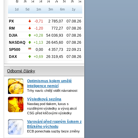
1d
5d
1m
3m
6m
1y
PX
-0,71
2 785,07
07.08.26
RM
-1,20
772,27
07.08.26
DJIA
+0,28
54 036,93
07.08.26
NASDAQ
+1,13
26 645,60
07.08.26
SP500
0,00
4 357,73
22.09.21
DAX
+0,69
26 319,45
07.08.26
Odborné články
Optimismus kolem umělé
inteligence nemizí
Trhy navíc chtějí vidět návratnost
Výsledková sezóna
Nasdaq pod tlakem, luxus s
rozdílnými výsledky a vývoj akcií
CSG před klíčovými výsledky
Varování před ropným šokem z
Blízkého východu
ECB ponechala sazby beze změny