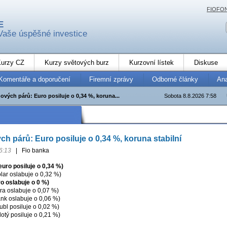
FIOFO
E
Vaše úspěšné investice
urzy CZ
Kurzy světových burz
Kurzovní lístek
Diskuse
Komentáře a doporučení
Firemní zprávy
Odborné články
An
vých párů: Euro posiluje o 0,34 %, koruna...
Sobota 8.8.2026 7:58
h párů: Euro posiluje o 0,34 %, koruna stabilní
6:13
|
Fio banka
uro posiluje o 0,34 %)
ar oslabuje o 0,32 %)
o oslabuje o 0 %)
ra oslabuje o 0,07 %)
nk oslabuje o 0,06 %)
bl posiluje o 0,02 %)
otý posiluje o 0,21 %)