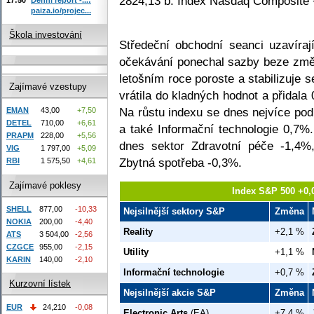
2824,13 b. Index Nasdaq Composite 
paiza.io/projec...
Škola investování
Středeční obchodní seanci uzavíra
očekávání ponechal sazby beze změn
letošním roce poroste a stabilizuje
Zajímavé vzestupy
vrátila do kladných hodnot a přidala
Na růstu indexu se dnes nejvíce podí
EMAN
43,00
+7,50
DETEL
710,00
+6,61
a také Informační technologie 0,7%
PRAPM
228,00
+5,56
dnes sektor Zdravotní péče -1,4%
VIG
1 797,00
+5,09
Zbytná spotřeba -0,3%.
RBI
1 575,50
+4,61
Zajímavé poklesy
Index S&P 500 +0,
SHELL
877,00
-10,33
Nejsilnější sektory S&P
Změna
NOKIA
200,00
-4,40
Reality
+2,1 %
ATS
3 504,00
-2,56
CZGCE
955,00
-2,15
Utility
+1,1 %
KARIN
140,00
-2,10
Informační technologie
+0,7 %
Kurzovní lístek
Nejsilnější akcie S&P
Změna
EUR
24,210
-0,08
Electronic Arts
(EA)
+7,4 %