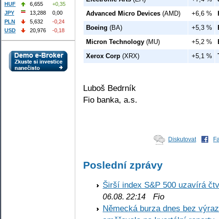
HUF
6,655
+0,35
Advanced Micro Devices
(AMD)
+6,6 %
JPY
13,288
0,00
PLN
5,632
-0,24
Boeing
(BA)
+5,3 %
USD
20,976
-0,18
Micron Technology
(MU)
+5,2 %
Xerox Corp
(XRX)
+5,1 %
Luboš Bedrník
Fio banka, a.s.
Diskutovat
F
Poslední zprávy
Širší index S&P 500 uzavírá čt
Fio
06.08. 22:14
Německá burza dnes bez výrazn