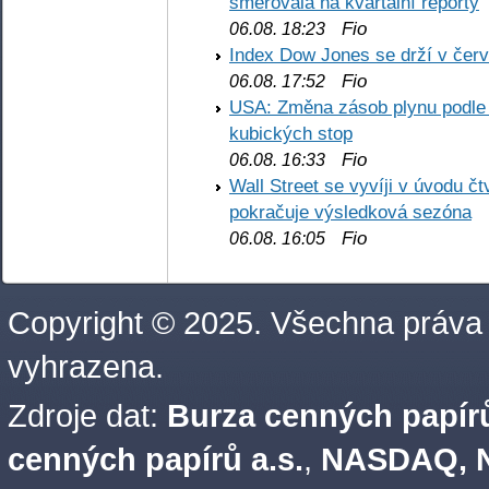
směřovala na kvartální reporty
Fio
06.08. 18:23
Index Dow Jones se drží v čer
Fio
06.08. 17:52
USA: Změna zásob plynu podle E
kubických stop
Fio
06.08. 16:33
Wall Street se vyvíji v úvodu 
pokračuje výsledková sezóna
Fio
06.08. 16:05
Copyright © 2025. Všechna práva
vyhrazena.
Zdroje dat:
Burza cenných papírů
cenných papírů a.s.
,
NASDAQ, N