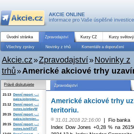
AKCIE ONLINE
informace pro Vaše úspěšné investice
Úvodní stránka
Zpravodajství
Kurzy CZ
Kurzy světový
Všechny zprávy
Novinky z trhů
Komentáře a doporučení
Akcie.cz
»
Zpravodajství
»
Novinky z
trhů
»
Americké akciové trhy uzavír
Právě diskutujete
Zpravodajství
21:13
Denní report -...:
Americké akciové trhy uz
paiza.io/projec...
21:12
Denní report -...:
teritoriu.
notes.io/e6qyW
20:15
Denní report -...:
paiza.io/projec...
31.01.2018 22:16:00
|
Fio banka
20:15
Denní report -...:
Index Dow Jones +0,28 % na 2615
notes.io/e5TUT
17:50
Denní report -...: