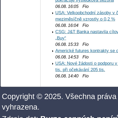
pokračuje výsledková sezóna
Fio
06.08. 16:05
USA: Velkoobchodní zásoby v č
meziměsíčně vzrostly o 0,2 %
Fio
06.08. 16:04
CSG: J&T Banka nastavila cílo
„Buy“
Fio
06.08. 15:33
Americké futures kontrakty se 
Fio
06.08. 14:53
USA: Nové žádosti o podporu v
tis. při očekávání 205 tis.
Fio
06.08. 14:40
Copyright © 2025. Všechna práva
vyhrazena.