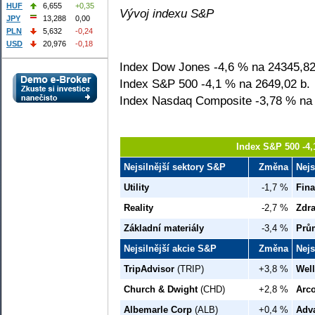
HUF
6,655
+0,35
Vývoj indexu S&P
JPY
13,288
0,00
PLN
5,632
-0,24
USD
20,976
-0,18
Index Dow Jones -4,6 % na 24345,82
Index S&P 500 -4,1 % na 2649,02 b.
Index Nasdaq Composite -3,78 % na 
Index S&P 500 -4,
Nejsilnější sektory S&P
Změna
Nejs
Utility
-1,7 %
Fina
Reality
-2,7 %
Zdra
Základní materiály
-3,4 %
Prů
Nejsilnější akcie S&P
Změna
Nejs
TripAdvisor
(TRIP)
+3,8 %
Well
Church & Dwight
(CHD)
+2,8 %
Arc
Albemarle Corp
(ALB)
+0,4 %
Adv