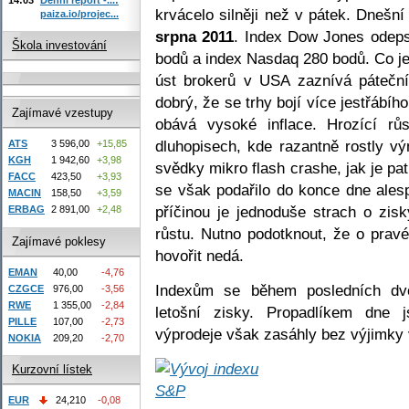
krvácelo silněji než v pátek. Dnešn
paiza.io/projec...
srpna 2011
. Index Dow Jones odeps
Škola investování
bodů a index Nasdaq 280 bodů. Co je 
úst brokerů v USA zaznívá páteční 
dobrý, že se trhy bojí více jestřábí
Zajímavé vzestupy
obává vysoké inflace. Hrozící rů
dluhopisech, kde razantně rostly v
ATS
3 596,00
+15,85
KGH
1 942,60
+3,98
svědky mikro flash crashe, jak je pa
FACC
423,50
+3,93
se však podařilo do konce dne ale
MACIN
158,50
+3,59
příčinou je jednoduše strach o zisk
ERBAG
2 891,00
+2,48
růstu. Nutno podotknout, že o pravé
Zajímavé poklesy
hovořit nedá.
EMAN
40,00
-4,76
Indexům se během posledních dv
CZGCE
976,00
-3,56
RWE
1 355,00
-2,84
letošní zisky. Propadlíkem dne 
PILLE
107,00
-2,73
výprodeje však zasáhly bez výjimky 
NOKIA
209,20
-2,70
Kurzovní lístek
EUR
24,210
-0,08