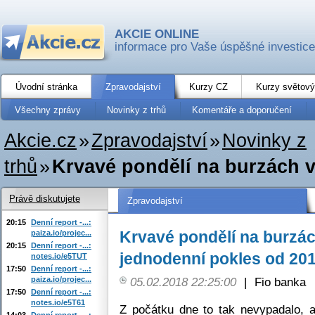
AKCIE ONLINE
informace pro Vaše úspěšné investice
Úvodní stránka
Zpravodajství
Kurzy CZ
Kurzy světový
Všechny zprávy
Novinky z trhů
Komentáře a doporučení
Akcie.cz
»
Zpravodajství
»
Novinky z
trhů
»
Krvavé pondělí na burzách v
Právě diskutujete
Zpravodajství
20:15
Denní report -...:
Krvavé pondělí na burzác
paiza.io/projec...
20:15
Denní report -...:
jednodenní pokles od 20
notes.io/e5TUT
17:50
Denní report -...:
paiza.io/projec...
05.02.2018 22:25:00
|
Fio banka
17:50
Denní report -...:
notes.io/e5T61
Z počátku dne to tak nevypadalo, 
14:03
Denní report -...: