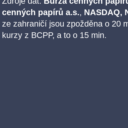
Zdroje dat:
Burza cenných papírů
cenných papírů a.s.
,
NASDAQ, N
ze zahraničí jsou zpožděna o 20 m
kurzy z BCPP, a to o 15 min.