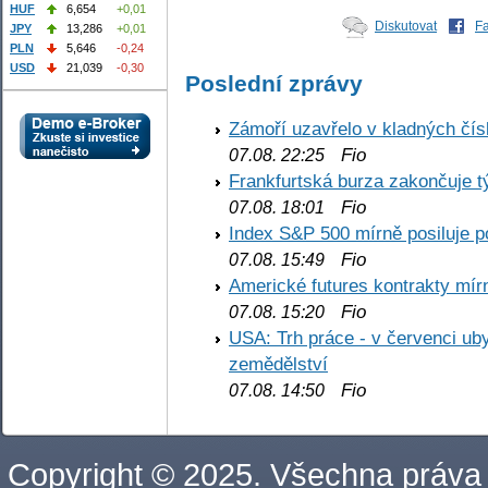
HUF
6,654
+0,01
Diskutovat
F
JPY
13,286
+0,01
PLN
5,646
-0,24
USD
21,039
-0,30
Poslední zprávy
Zámoří uzavřelo v kladných č
Fio
07.08. 22:25
Frankfurtská burza zakončuje 
Fio
07.08. 18:01
Index S&P 500 mírně posiluje p
Fio
07.08. 15:49
Americké futures kontrakty mírn
Fio
07.08. 15:20
USA: Trh práce - v červenci ub
zemědělství
Fio
07.08. 14:50
Copyright © 2025. Všechna práva