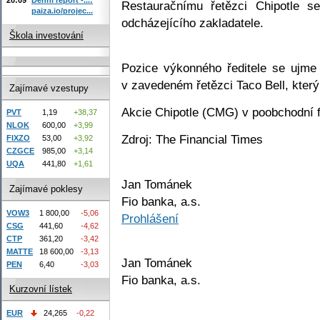
Restauračnímu řetězci Chipotle s
paiza.io/projec...
odcházejícího zakladatele.
Škola investování
Pozice výkonného ředitele se ujme 
v zavedeném řetězci Taco Bell, kter
Zajímavé vzestupy
Akcie Chipotle (CMG) v poobchodní f
PVT
1,19
+38,37
NLOK
600,00
+3,99
Zdroj: The Financial Times
FIXZO
53,00
+3,92
CZGCE
985,00
+3,14
UQA
441,80
+1,61
Jan Tománek
Zajímavé poklesy
Fio banka, a.s.
VOW3
1 800,00
-5,06
Prohlášení
CSG
441,60
-4,62
CTP
361,20
-3,42
MATTE
18 600,00
-3,13
Jan Tománek
PEN
6,40
-3,03
Fio banka, a.s.
Kurzovní lístek
EUR
24,265
-0,22