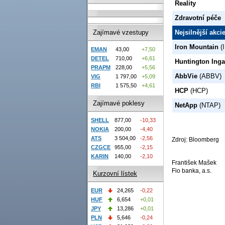
Reality
Zdravotní péče
Zajímavé vzestupy
Nejsilnější akc
Iron Mountain
(
EMAN
43,00
+7,50
DETEL
710,00
+6,61
Huntington Ingal
PRAPM
228,00
+5,56
AbbVie
(ABBV)
VIG
1 797,00
+5,09
RBI
1 575,50
+4,61
HCP
(HCP)
Zajímavé poklesy
NetApp
(NTAP)
SHELL
877,00
-10,33
NOKIA
200,00
-4,40
ATS
3 504,00
-2,56
Zdroj: Bloomberg
CZGCE
955,00
-2,15
KARIN
140,00
-2,10
František Mašek
Fio banka, a.s.
Kurzovní lístek
EUR
24,265
-0,22
HUF
6,654
+0,01
JPY
13,286
+0,01
PLN
5,646
-0,24