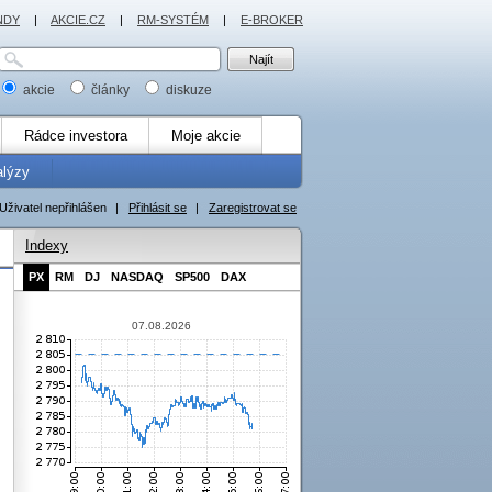
NDY
|
AKCIE.CZ
|
RM-SYSTÉM
|
E-BROKER
akcie
články
diskuze
Rádce investora
Moje akcie
alýzy
Uživatel nepřihlášen
|
Přihlásit se
|
Zaregistrovat se
Indexy
PX
RM
DJ
NASDAQ
SP500
DAX
07.08.2026