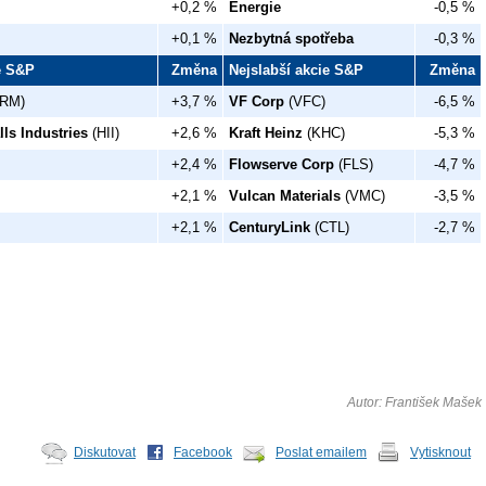
+0,2 %
Energie
-0,5 %
+0,1 %
Nezbytná spotřeba
-0,3 %
ie S&P
Změna
Nejslabší akcie S&P
Změna
IRM)
+3,7 %
VF Corp
(VFC)
-6,5 %
ls Industries
(HII)
+2,6 %
Kraft Heinz
(KHC)
-5,3 %
+2,4 %
Flowserve Corp
(FLS)
-4,7 %
+2,1 %
Vulcan Materials
(VMC)
-3,5 %
+2,1 %
CenturyLink
(CTL)
-2,7 %
Autor: František Mašek
Diskutovat
Facebook
Poslat emailem
Vytisknout