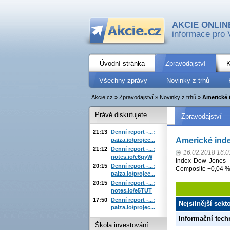
AKCIE ONLIN
informace pro 
Úvodní stránka
Zpravodajství
K
Všechny zprávy
Novinky z trhů
Akcie.cz
»
Zpravodajství
»
Novinky z trhů
»
Americké 
Právě diskutujete
Zpravodajství
21:13
Denní report -...:
Americké inde
paiza.io/projec...
21:12
Denní report -...:
16.02.2018 16:0
notes.io/e6qyW
Index Dow Jones -
20:15
Denní report -...:
Composite +0,04 %
paiza.io/projec...
20:15
Denní report -...:
notes.io/e5TUT
17:50
Denní report -...:
Nejsilnější sek
paiza.io/projec...
Informační tech
Škola investování