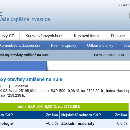
FIOFO
E
Vaše úspěšné investice
urzy CZ
Kurzy světových burz
Kurzovní lístek
Diskuse
Komentáře a doporučení
Firemní zprávy
Odborné články
An
indexy otevřely smíšeně na nule
Pátek 7.8.2026 15:49
xy otevřely smíšeně na nule
1:55
|
Fio banka
0,02 % na 25195,62 b., index S&P 500 -0,08 % na 2728,89 b., index Nasdaq
 na 7259,238 b.
Index S&P 500 -0,08 % na 2728,89 b.
tory S&P
Změna
Nejslabší sektory S&P
Změna
nologie
+0,3 %
Základní materiály
-0,6 %