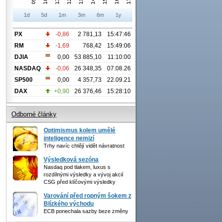
1d
5d
1m
3m
6m
1y
PX
-0,86
2 781,13
15:47:46
RM
-1,69
768,42
15:49:06
DJIA
0,00
53 885,10
11:10:00
NASDAQ
-0,06
26 348,35
07.08.26
SP500
0,00
4 357,73
22.09.21
DAX
+0,90
26 376,46
15:28:10
Odborné články
Optimismus kolem umělé
inteligence nemizí
Trhy navíc chtějí vidět návratnost
Výsledková sezóna
Nasdaq pod tlakem, luxus s
rozdílnými výsledky a vývoj akcií
CSG před klíčovými výsledky
Varování před ropným šokem z
Blízkého východu
ECB ponechala sazby beze změny