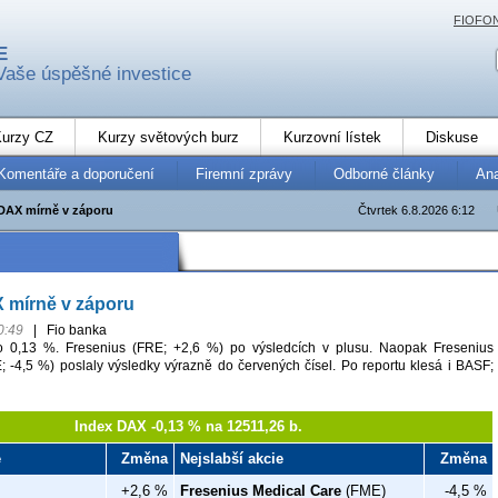
FIOFO
E
Vaše úspěšné investice
urzy CZ
Kurzy světových burz
Kurzovní lístek
Diskuse
Komentáře a doporučení
Firemní zprávy
Odborné články
An
AX mírně v záporu
Čtvrtek 6.8.2026 6:12
mírně v záporu
0:49
|
Fio banka
 0,13 %. Fresenius (FRE; +2,6 %) po výsledcích v plusu. Naopak Fresenius
 -4,5 %) poslaly výsledky výrazně do červených čísel. Po reportu klesá i BASF;
Index DAX -0,13 % na 12511,26 b.
e
Změna
Nejslabší akcie
Změna
+2,6 %
Fresenius Medical Care
(FME)
-4,5 %