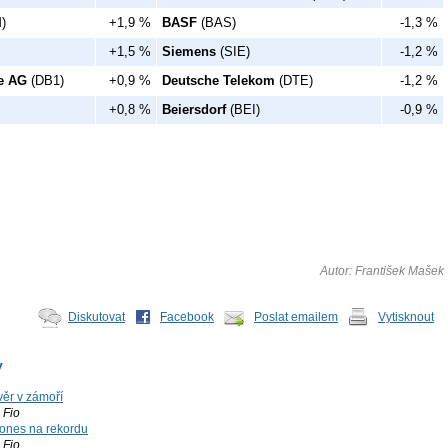
)
+1,9 %
BASF
(BAS)
-1,3 %
+1,5 %
Siemens
(SIE)
-1,2 %
e AG
(DB1)
+0,9 %
Deutsche Telekom
(DTE)
-1,2 %
+0,8 %
Beiersdorf
(BEI)
-0,9 %
Autor: František Mašek
Diskutovat
Facebook
Poslat emailem
Vytisknout
y
ěr v zámoří
Fio
ones na rekordu
Fio