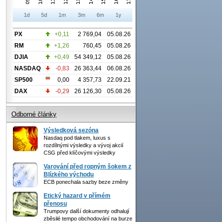
1d
5d
1m
3m
6m
1y
PX
+0,11
2 769,04
05.08.26
RM
+1,26
760,45
05.08.26
DJIA
+0,49
54 349,12
05.08.26
NASDAQ
-0,83
26 363,44
06.08.26
SP500
0,00
4 357,73
22.09.21
DAX
-0,29
26 126,30
05.08.26
Odborné články
Výsledková sezóna
Nasdaq pod tlakem, luxus s
rozdílnými výsledky a vývoj akcií
CSG před klíčovými výsledky
Varování před ropným šokem z
Blízkého východu
ECB ponechala sazby beze změny
Etický hazard v přímém
přenosu
Trumpovy další dokumenty odhalují
zběsilé tempo obchodování na burze