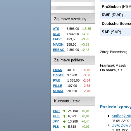
ProSieben
(PSM
RWE
(RWE)
Zajímavé vzestupy
Deutsche Boers
ATS
3 596,00
+15,85
SAP
(SAP)
KGH
1 942,60
+3,98
FACC
423,50
+3,93
MACIN
158,50
+3,59
ERBAG
2 891,00
+2,48
Zdroj: Bloomberg
Zajímavé poklesy
František Mašek
EMAN
40,00
-4,76
Fio banka, a.s.
CZGCE
976,00
-3,56
RWE
1 355,00
-2,84
PILLE
107,00
-2,73
NOKIA
209,20
-2,70
Kurzovní lístek
Poslední zpráv
EUR
24,190
+0,04
Smíšený záv
HUF
6,679
+0,01
05.08. 22:09
JPY
13,288
+0,44
USA: Dow J
PLN
5,618
+0,01
05.08. 19:23