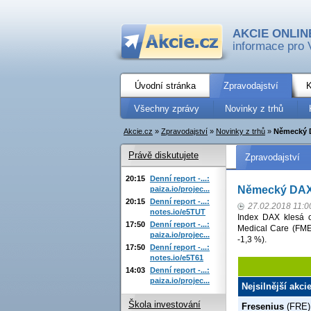
AKCIE ONLIN
informace pro 
Úvodní stránka
Zpravodajství
K
Všechny zprávy
Novinky z trhů
Akcie.cz
»
Zpravodajství
»
Novinky z trhů
»
Německý D
Právě diskutujete
Zpravodajství
20:15
Denní report -...:
Německý DAX 
paiza.io/projec...
20:15
Denní report -...:
27.02.2018 11:0
notes.io/e5TUT
Index DAX klesá o
17:50
Denní report -...:
Medical Care (FME;
paiza.io/projec...
-1,3 %).
17:50
Denní report -...:
notes.io/e5T61
14:03
Denní report -...:
paiza.io/projec...
Nejsilnější akci
Škola investování
Fresenius
(FRE)