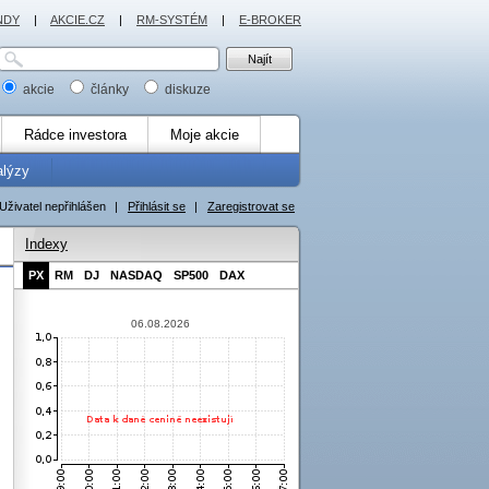
NDY
|
AKCIE.CZ
|
RM-SYSTÉM
|
E-BROKER
akcie
články
diskuze
Rádce investora
Moje akcie
alýzy
Uživatel nepřihlášen
|
Přihlásit se
|
Zaregistrovat se
Indexy
PX
RM
DJ
NASDAQ
SP500
DAX
06.08.2026