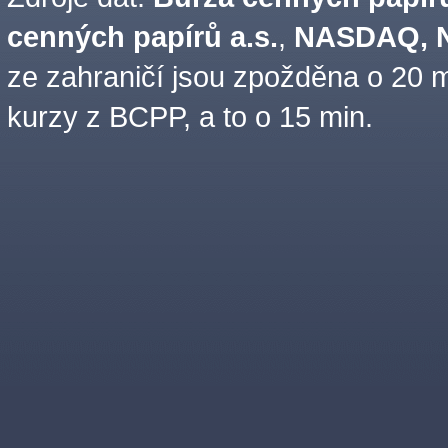
cenných papírů a.s.
,
NASDAQ, N
ze zahraničí jsou zpožděna o 20 m
kurzy z BCPP, a to o 15 min.