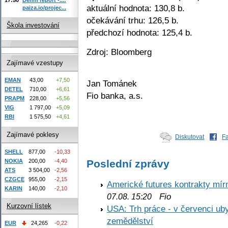
aktuální hodnota: 130,8 b.
paiza.io/projec...
očekávání trhu: 126,5 b.
Škola investování
předchozí hodnota: 125,4 b.
Zdroj: Bloomberg
Zajímavé vzestupy
EMAN
43,00
+7,50
Jan Tománek
DETEL
710,00
+6,61
Fio banka, a.s.
PRAPM
228,00
+5,56
VIG
1 797,00
+5,09
RBI
1 575,50
+4,61
Zajímavé poklesy
Diskutovat
F
SHELL
877,00
-10,33
Poslední zprávy
NOKIA
200,00
-4,40
ATS
3 504,00
-2,56
CZGCE
955,00
-2,15
Americké futures kontrakty mírn
KARIN
140,00
-2,10
Fio
07.08. 15:20
Kurzovní lístek
USA: Trh práce - v červenci ub
zemědělství
EUR
24,265
-0,22