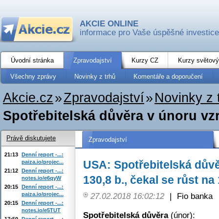
AKCIE ONLINE
informace pro Vaše úspěšné investice
Úvodní stránka
Zpravodajství
Kurzy CZ
Kurzy světový
Všechny zprávy
Novinky z trhů
Komentáře a doporučení
Akcie.cz
»
Zpravodajství
»
Novinky z 
Spotřebitelská důvěra v únoru vzro
Právě diskutujete
Zpravodajství
21:13
Denní report -...:
USA: Spotřebitelská důvě
paiza.io/projec...
21:12
Denní report -...:
130,8 b., čekal se růst na 
notes.io/e6qyW
20:15
Denní report -...:
paiza.io/projec...
27.02.2018 16:02:12
|
Fio banka
20:15
Denní report -...:
notes.io/e5TUT
Spotřebitelská důvěra
(únor):
17:50
Denní report -...: