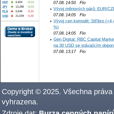
Fio
07.08. 14:50
HUF
6,654
+0,01
JPY
13,286
+0,01
Vývoj měnových párů: EUR/CZ
PLN
5,646
-0,24
Fio
07.08. 14:05
USD
21,039
-0,30
Vývoj cen komodit: Stříbro (+4,
%)
Fio
07.08. 14:05
Gen Digital: RBC Capital Marke
na 30 USD se stávajícím dopo
Fio
07.08. 13:17
Copyright © 2025. Všechna práva
vyhrazena.
Zdroje dat:
Burza cenných papírů