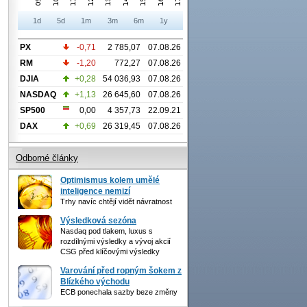
1d
5d
1m
3m
6m
1y
PX
-0,71
2 785,07
07.08.26
RM
-1,20
772,27
07.08.26
DJIA
+0,28
54 036,93
07.08.26
NASDAQ
+1,13
26 645,60
07.08.26
SP500
0,00
4 357,73
22.09.21
DAX
+0,69
26 319,45
07.08.26
Odborné články
Optimismus kolem umělé
inteligence nemizí
Trhy navíc chtějí vidět návratnost
Výsledková sezóna
Nasdaq pod tlakem, luxus s
rozdílnými výsledky a vývoj akcií
CSG před klíčovými výsledky
Varování před ropným šokem z
Blízkého východu
ECB ponechala sazby beze změny