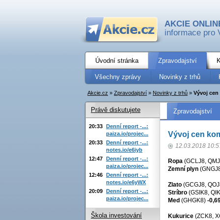
AKCIE ONLIN
informace pro 
Úvodní stránka
Zpravodajství
K
Všechny zprávy
Novinky z trhů
Akcie.cz
»
Zpravodajství
»
Novinky z trhů
»
Vývoj cen 
Právě diskutujete
Zpravodajství
20:33
Denní report -...:
Vývoj cen komo
paiza.io/projec...
20:33
Denní report -...:
12.03.2018 10:5
notes.io/e6iyb
12:47
Denní report -...:
Ropa
(GCLJ8, QM
paiza.io/projec...
Zemní plyn
(GNGJ8
12:46
Denní report -...:
notes.io/e6yWX
Zlato
(GCGJ8, QOJ
20:09
Denní report -...:
Stríbro
(GSIK8, QI
paiza.io/projec...
Med
(GHGK8)
-0,6
Škola investování
Kukurice
(ZCK8, 