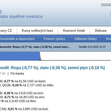
FIOFO
E
Vaše úspěšné investice
urzy CZ
Kurzy světových burz
Kurzovní lístek
Diskuse
Komentáře a doporučení
Firemní zprávy
Odborné články
An
komodit: Ropa (-0,77 %), zlato (-0,38 %), zemní plyn...
Neděle 9.8.2026 10:37
dit: Ropa (-0,77 %), zlato (-0,38 %), zemní plyn (-0,18 %)
7:46
|
Fio banka
J8)
-0,77 %
na 61,56 USD za barel.
, QGJ8)
-0,18 %
na 2,727 USD za mbtu.
8)
-0,38 %
na 1319 USD za unci.
K8)
-0,71 %
na 16,49 USD za unci.
9 %
na 3,1145 USD za libru.
XCK8)
-0,51 %
na 3,885 USD za busl.