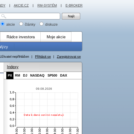
NDY
|
AKCIE.CZ
|
RM-SYSTÉM
|
E-BROKER
akcie
články
diskuze
Rádce investora
Moje akcie
alýzy
Uživatel nepřihlášen
|
Přihlásit se
|
Zaregistrovat se
Indexy
PX
RM
DJ
NASDAQ
SP500
DAX
09.08.2026