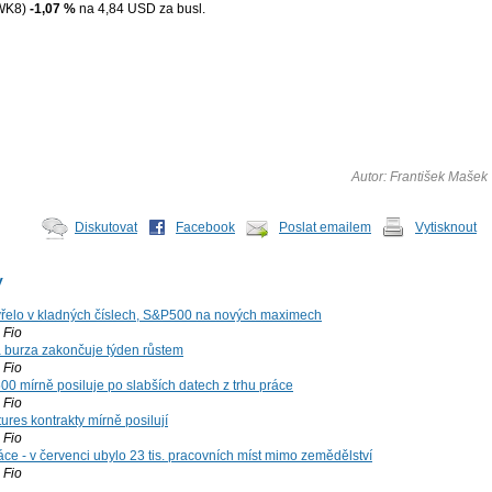
WK8)
-1,07 %
na 4,84 USD za busl.
Autor: František Mašek
Diskutovat
Facebook
Poslat emailem
Vytisknout
y
řelo v kladných číslech, S&P500 na nových maximech
Fio
á burza zakončuje týden růstem
Fio
00 mírně posiluje po slabších datech z trhu práce
Fio
ures kontrakty mírně posilují
Fio
ce - v červenci ubylo 23 tis. pracovních míst mimo zemědělství
Fio