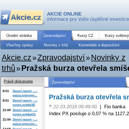
AKCIE ONLINE
informace pro Vaše úspěšné investice
Úvodní stránka
Zpravodajství
Kurzy CZ
Kurzy světový
Všechny zprávy
Novinky z trhů
Komentáře a doporučení
Akcie.cz
»
Zpravodajství
»
Novinky z
trhů
»
Pražská burza otevřela smíš
Právě diskutujete
Zpravodajství
8:51
Denní report -...:
Pražská burza otevřela s
paiza.io/projec...
8:51
Denní report -...:
notes.io/e6d3E
22.03.2018 09:49:00
|
Fio banka
21:04
Denní report -...:
Index PX posiluje o 0,07 % na 1127,2
notes.io/e6aQb
21:04
Denní report -...:
paiza.io/projec...
12:58
Denní report -...: