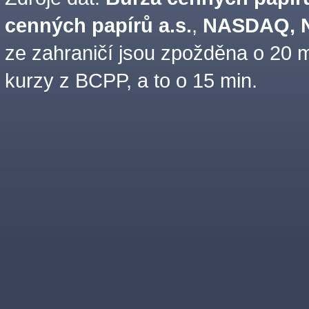
cenných papírů a.s.
,
NASDAQ, N
ze zahraničí jsou zpožděna o 20 m
kurzy z BCPP, a to o 15 min.