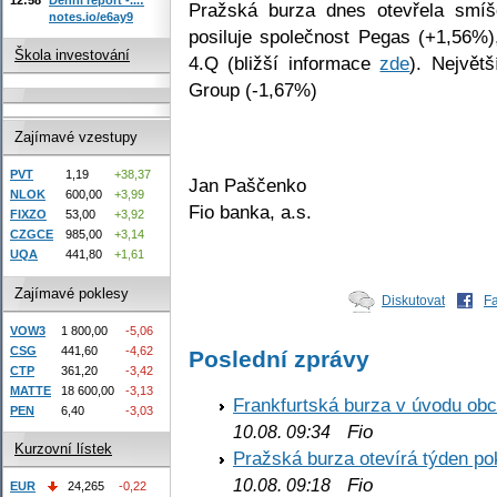
Pražská burza dnes otevřela smí
notes.io/e6ay9
posiluje společnost Pegas (+1,56%)
Škola investování
4.Q (bližší informace
zde
). Největ
Group (-1,67%)
Zajímavé vzestupy
PVT
1,19
+38,37
Jan Paščenko
NLOK
600,00
+3,99
Fio banka, a.s.
FIXZO
53,00
+3,92
CZGCE
985,00
+3,14
UQA
441,80
+1,61
Zajímavé poklesy
Diskutovat
F
VOW3
1 800,00
-5,06
CSG
441,60
-4,62
Poslední zprávy
CTP
361,20
-3,42
MATTE
18 600,00
-3,13
Frankfurtská burza v úvodu obc
PEN
6,40
-3,03
Fio
10.08. 09:34
Kurzovní lístek
Pražská burza otevírá týden p
Fio
10.08. 09:18
EUR
24,265
-0,22