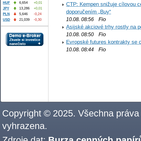
HUF
6,654
+0,01
CTP: Kempen snižuje cílovou 
JPY
13,286
+0,01
doporučením „Buy“
PLN
5,646
-0,24
Fio
10.08. 08:56
USD
21,039
-0,30
Asijské akciové trhy rostly na 
Fio
10.08. 08:50
Evropské futures kontrakty se 
Fio
10.08. 08:44
Copyright © 2025. Všechna práva
vyhrazena.
Zdroje dat:
Burza cenných papírů