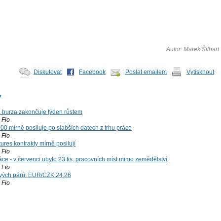
Autor: Marek Šilhart
Diskutovat
Facebook
Poslat emailem
Vytisknout
y
á burza zakončuje týden růstem
Fio
00 mírně posiluje po slabších datech z trhu práce
Fio
ures kontrakty mírně posilují
Fio
ce - v červenci ubylo 23 tis. pracovních míst mimo zemědělství
Fio
vých párů: EUR/CZK 24,26
Fio