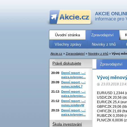
AKCIE ONLIN
informace pro 
Úvodní stránka
Zpravodajství
K
Všechny zprávy
Novinky z trhů
Akcie.cz
»
Zpravodajství
»
Novinky z trhů
»
Vývoj měn
Právě diskutujete
Zpravodajství
20:09
Denní report -...:
Vývoj měnovýc
paiza.io/projec...
20:09
Denní report -...:
23.03.2018 13:4
notes.io/e6rL7
21:13
Denní report -...:
EUR/USD 1,2344 (eu
paiza.io/projec...
USD/CZK 20,56 (dol
21:12
Denní report -...:
EUR/CZK 25,4 (euro
notes.io/e6qyW
GBP/CZK 29,06 (lib
20:15
Denní report -...:
CHF/CZK 21,69 (fra
paiza.io/projec...
RUB/CZK 0,3599 (ru
PLN/CZK 6,0036 (zl
Škola investování