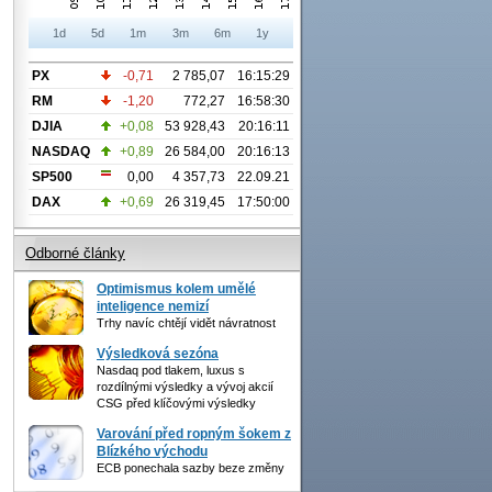
1d
5d
1m
3m
6m
1y
PX
-0,71
2 785,07
16:15:29
RM
-1,20
772,27
16:58:30
DJIA
+0,08
53 928,43
20:16:11
NASDAQ
+0,89
26 584,00
20:16:13
SP500
0,00
4 357,73
22.09.21
DAX
+0,69
26 319,45
17:50:00
Odborné články
Optimismus kolem umělé
inteligence nemizí
Trhy navíc chtějí vidět návratnost
Výsledková sezóna
Nasdaq pod tlakem, luxus s
rozdílnými výsledky a vývoj akcií
CSG před klíčovými výsledky
Varování před ropným šokem z
Blízkého východu
ECB ponechala sazby beze změny