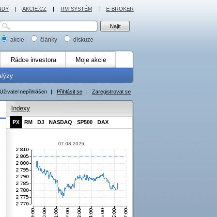
NDY
|
AKCIE.CZ
|
RM-SYSTÉM
|
E-BROKER
akcie
články
diskuze
Rádce investora
Moje akcie
alýzy
Uživatel nepřihlášen
|
Přihlásit se
|
Zaregistrovat se
Indexy
PX
RM
DJ
NASDAQ
SP500
DAX
07.08.2026