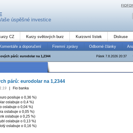
FIOFO
E
Vaše úspěšné investice
urzy CZ
Kurzy světových burz
Kurzovní lístek
Diskuse
Komentáře a doporučení
Firemní zprávy
Odborné články
An
ových párů: eurodolar na 1,2344
Pátek 7.8.2026 20:37
h párů: eurodolar na 1,2344
1:19
|
Fio banka
ro posiluje o 0,36 %)
ar oslabuje o 0,4 %)
 oslabuje o 0,04 %)
ra oslabuje o 0,05 %)
nk oslabuje o 0,25 %)
bl oslabuje o 0,13 %)
otý oslabuje o 0,16 %)