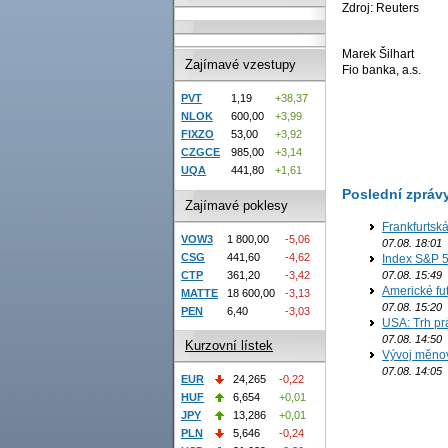
Zdroj: Reuters
Marek Šilhart
Zajímavé vzestupy
Fio banka, a.s.
PVT
1,19
+38,37
NLOK
600,00
+3,99
FIXZO
53,00
+3,92
CZGCE
985,00
+3,14
UQA
441,80
+1,61
Poslední zpráv
Zajímavé poklesy
Frankfurtsk
VOW3
1 800,00
-5,06
07.08. 18:01
CSG
441,60
-4,62
Index S&P 5
07.08. 15:49
CTP
361,20
-3,42
Americké fut
MATTE
18 600,00
-3,13
07.08. 15:20
PEN
6,40
-3,03
USA: Trh prá
07.08. 14:50
Kurzovní lístek
Vývoj měno
07.08. 14:05
EUR
24,265
-0,22
HUF
6,654
+0,01
JPY
13,286
+0,01
PLN
5,646
-0,24