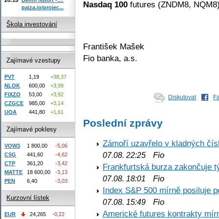
Nasdaq 100
futures (ZNDM8, NQM8
paiza.io/projec...
Škola investování
František Mašek
Fio banka, a.s.
Zajímavé vzestupy
PVT
1,19
+38,37
NLOK
600,00
+3,99
FIXZO
53,00
+3,92
Diskutovat
F
CZGCE
985,00
+3,14
UQA
441,80
+1,61
Poslední zprávy
Zajímavé poklesy
Zámoří uzavřelo v kladných č
VOW3
1 800,00
-5,06
Fio
07.08. 22:25
CSG
441,60
-4,62
CTP
361,20
-3,42
Frankfurtská burza zakončuje 
MATTE
18 600,00
-3,13
Fio
07.08. 18:01
PEN
6,40
-3,03
Index S&P 500 mírně posiluje p
Kurzovní lístek
Fio
07.08. 15:49
Americké futures kontrakty mírn
EUR
24,265
-0,22