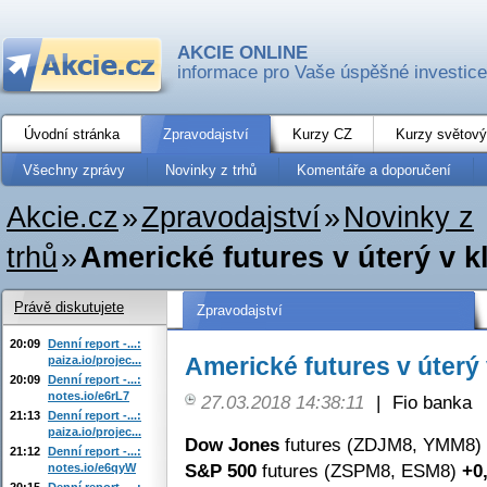
AKCIE ONLINE
informace pro Vaše úspěšné investice
Úvodní stránka
Zpravodajství
Kurzy CZ
Kurzy světový
Všechny zprávy
Novinky z trhů
Komentáře a doporučení
Akcie.cz
»
Zpravodajství
»
Novinky z
trhů
»
Americké futures v úterý v 
Právě diskutujete
Zpravodajství
20:09
Denní report -...:
Americké futures v úterý
paiza.io/projec...
20:09
Denní report -...:
notes.io/e6rL7
27.03.2018 14:38:11
|
Fio banka
21:13
Denní report -...:
paiza.io/projec...
Dow Jones
futures (ZDJM8, YMM8)
21:12
Denní report -...:
S&P 500
futures (ZSPM8, ESM8)
+0
notes.io/e6qyW
20:15
Denní report -...: