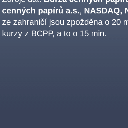
cenných papírů a.s.
,
NASDAQ, N
ze zahraničí jsou zpožděna o 20 m
kurzy z BCPP, a to o 15 min.