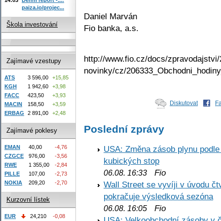
paiza.io/projec...
Daniel Marván
Škola investování
Fio banka, a.s.
http://www.fio.cz/docs/zpravodajstvi/
Zajímavé vzestupy
novinky/cz/206333_Obchodni_hodiny
ATS
3 596,00
+15,85
KGH
1 942,60
+3,98
FACC
423,50
+3,93
Diskutovat
F
MACIN
158,50
+3,59
ERBAG
2 891,00
+2,48
Poslední zprávy
Zajímavé poklesy
EMAN
40,00
-4,76
USA: Změna zásob plynu podle E
CZGCE
976,00
-3,56
kubických stop
RWE
1 355,00
-2,84
Fio
06.08. 16:33
PILLE
107,00
-2,73
NOKIA
209,20
-2,70
Wall Street se vyvíji v úvodu 
pokračuje výsledková sezóna
Kurzovní lístek
Fio
06.08. 16:05
EUR
24,210
-0,08
USA: Velkoobchodní zásoby v č