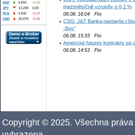
HUF
6,655
+0,35
meziměsíčně vzrostly o 0,2 %
JPY
13,288
0,00
Fio
PLN
5,632
-0,24
06.08. 16:04
USD
20,976
-0,18
CSG: J&T Banka nastavila cílo
„Buy“
Fio
06.08. 15:33
Americké futures kontrakty se 
Fio
06.08. 14:53
Copyright © 2025. Všechna práva
vyhrazena.