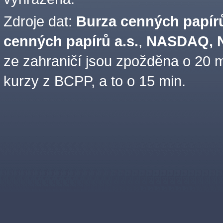
Zdroje dat:
Burza cenných papírů
cenných papírů a.s.
,
NASDAQ, N
ze zahraničí jsou zpožděna o 20 m
kurzy z BCPP, a to o 15 min.