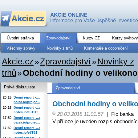
AKCIE ONLINE
informace pro Vaše úspěšné investice
Úvodní stránka
Zpravodajství
Kurzy CZ
Kurzy světový
Všechny zprávy
Novinky z trhů
Komentáře a doporučení
Akcie.cz
»
Zpravodajství
»
Novinky z
trhů
»
Obchodní hodiny o velikono
Právě diskutujete
Zpravodajství
20:15
Denní report -...:
Obchodní hodiny o velik
paiza.io/projec...
20:15
Denní report -...:
notes.io/e5TUT
28.03.2018 11:01:57
|
Fio banka
17:50
Denní report -...:
V příloze je uveden rozpis obchodníc
paiza.io/projec...
17:50
Denní report -...:
notes.io/e5T61
14:03
Denní report -...: