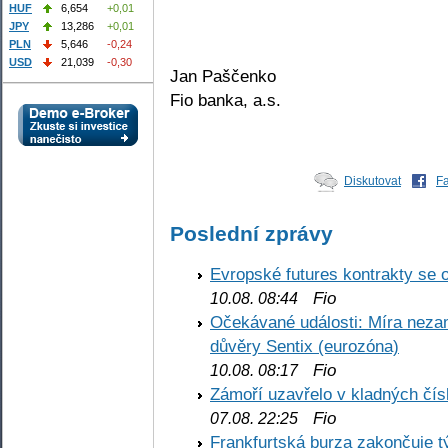
HUF
6,654
+0,01
JPY
13,286
+0,01
PLN
5,646
-0,24
USD
21,039
-0,30
Jan Paščenko
Fio banka, a.s.
Diskutovat
F
Poslední zprávy
Evropské futures kontrakty se 
Fio
10.08. 08:44
Očekávané události: Míra nezam
důvěry Sentix (eurozóna)
Fio
10.08. 08:17
Zámoří uzavřelo v kladných č
Fio
07.08. 22:25
Frankfurtská burza zakončuje 