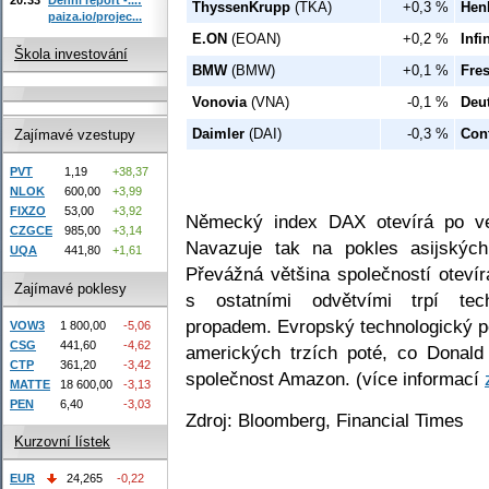
ThyssenKrupp
(TKA)
+0,3 %
Hen
paiza.io/projec...
E.ON
(EOAN)
+0,2 %
Inf
Škola investování
BMW
(BMW)
+0,1 %
Fre
Vonovia
(VNA)
-0,1 %
Deu
Daimler
(DAI)
-0,3 %
Cont
Zajímavé vzestupy
PVT
1,19
+38,37
NLOK
600,00
+3,99
FIXZO
53,00
+3,92
Německý index DAX otevírá po ve
CZGCE
985,00
+3,14
Navazuje tak na pokles asijskýc
UQA
441,80
+1,61
Převážná většina společností oteví
Zajímavé poklesy
s ostatními odvětvími trpí tech
propadem. Evropský technologický p
VOW3
1 800,00
-5,06
CSG
441,60
-4,62
amerických trzích poté, co Donald
CTP
361,20
-3,42
společnost Amazon. (více informací
MATTE
18 600,00
-3,13
PEN
6,40
-3,03
Zdroj: Bloomberg, Financial Times
Kurzovní lístek
EUR
24,265
-0,22