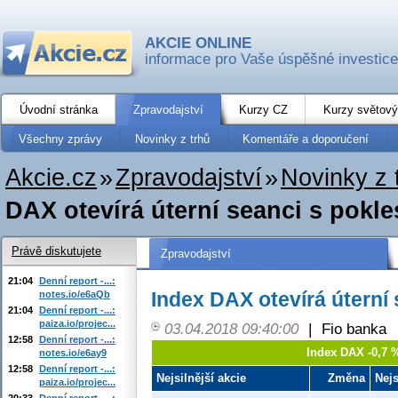
AKCIE ONLINE
informace pro Vaše úspěšné investice
Úvodní stránka
Zpravodajství
Kurzy CZ
Kurzy světový
Všechny zprávy
Novinky z trhů
Komentáře a doporučení
Akcie.cz
»
Zpravodajství
»
Novinky z 
DAX otevírá úterní seanci s pokl
Právě diskutujete
Zpravodajství
21:04
Denní report -...:
Index DAX otevírá úterní
notes.io/e6aQb
21:04
Denní report -...:
paiza.io/projec...
03.04.2018 09:40:00
|
Fio banka
12:58
Denní report -...:
Index DAX -0,7 
notes.io/e6ay9
12:58
Denní report -...:
Nejsilnější akcie
Změna
Nejs
paiza.io/projec...
20:33
Denní report -...: