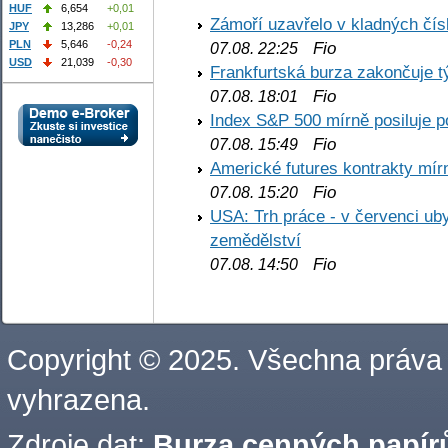
HUF
6,654
+0,01
Zámoří uzavřelo v kladných č
JPY
13,286
+0,01
PLN
5,646
-0,24
Fio
07.08. 22:25
USD
21,039
-0,30
Frankfurtská burza zakončuje 
Fio
07.08. 18:01
Index S&P 500 mírně posiluje p
Fio
07.08. 15:49
Americké futures kontrakty mírn
Fio
07.08. 15:20
USA: Trh práce - v červenci ub
zemědělství
Fio
07.08. 14:50
Copyright © 2025. Všechna práva
vyhrazena.
Zdroje dat:
Burza cenných papírů