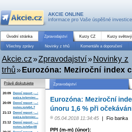
AKCIE ONLINE
informace pro Vaše úspěšné investice
Úvodní stránka
Zpravodajství
Kurzy CZ
Kurzy světový
Všechny zprávy
Novinky z trhů
Komentáře a doporučení
Akcie.cz
»
Zpravodajství
»
Novinky z
trhů
»
Eurozóna: Meziroční index c
Právě diskutujete
Zpravodajství
20:09
Denní report -...:
Eurozóna: Meziroční inde
paiza.io/projec...
20:09
Denní report -...:
únoru 1,6 % při očekáván
notes.io/e6rL7
21:13
Denní report -...:
paiza.io/projec...
05.04.2018 11:34:45
|
Fio banka
21:12
Denní report -...:
notes.io/e6qyW
PPI (m-m) (únor):
20:15
Denní report -...: