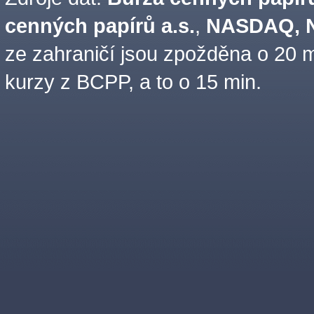
cenných papírů a.s.
,
NASDAQ, N
ze zahraničí jsou zpožděna o 20 m
kurzy z BCPP, a to o 15 min.