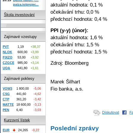
aktuální hodnota: 0,1 %
paiza.io/projec...
očekávání trhu: 0,0 %
Škola investování
předchozí hodnota: 0,4 %
PPI (y-y) (únor):
aktuální hodnota: 1,6 %
Zajímavé vzestupy
očekávání trhu: 1,5 %
PVT
1,19
+38,37
předchozí hodnota: 1,5 %
NLOK
600,00
+3,99
FIXZO
53,00
+3,92
Zdroj: Bloomberg
CZGCE
985,00
+3,14
UQA
441,80
+1,61
Zajímavé poklesy
Marek Šilhart
Fio banka, a.s.
VOW3
1 800,00
-5,06
CSG
441,60
-4,62
CTP
361,20
-3,42
MATTE
18 600,00
-3,13
PEN
6,40
-3,03
Diskutovat
F
Kurzovní lístek
Poslední zprávy
EUR
24,265
-0,22