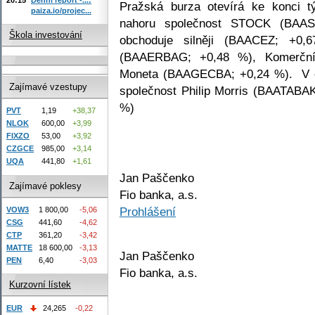
Pražská burza otevírá ke konci t
paiza.io/projec...
nahoru společnost STOCK (BAA
Škola investování
obchoduje silněji (BAACEZ; +0,
(BAAERBAG; +0,48 %), Komerčn
Moneta (BAAGECBA; +0,24 %). V če
Zajímavé vzestupy
společnost Philip Morris (BAATABA
%)
PVT
1,19
+38,37
NLOK
600,00
+3,99
FIXZO
53,00
+3,92
CZGCE
985,00
+3,14
UQA
441,80
+1,61
Jan Paščenko
Zajímavé poklesy
Fio banka, a.s.
Prohlášení
VOW3
1 800,00
-5,06
CSG
441,60
-4,62
CTP
361,20
-3,42
MATTE
18 600,00
-3,13
Jan Paščenko
PEN
6,40
-3,03
Fio banka, a.s.
Kurzovní lístek
EUR
24,265
-0,22