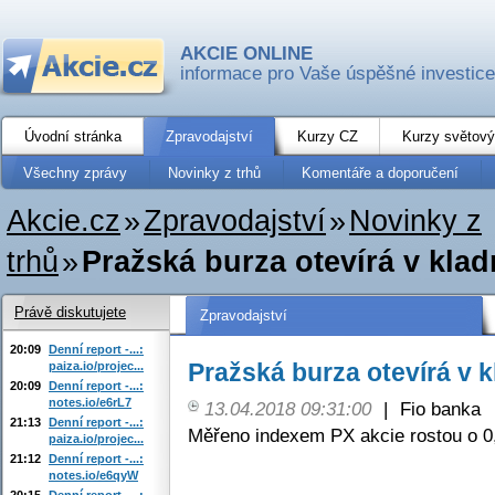
AKCIE ONLINE
informace pro Vaše úspěšné investice
Úvodní stránka
Zpravodajství
Kurzy CZ
Kurzy světový
Všechny zprávy
Novinky z trhů
Komentáře a doporučení
Akcie.cz
»
Zpravodajství
»
Novinky z
trhů
»
Pražská burza otevírá v klad
Právě diskutujete
Zpravodajství
20:09
Denní report -...:
Pražská burza otevírá v 
paiza.io/projec...
20:09
Denní report -...:
notes.io/e6rL7
13.04.2018 09:31:00
|
Fio banka
21:13
Denní report -...:
Měřeno indexem PX akcie rostou o 0
paiza.io/projec...
21:12
Denní report -...:
notes.io/e6qyW
20:15
Denní report -...: