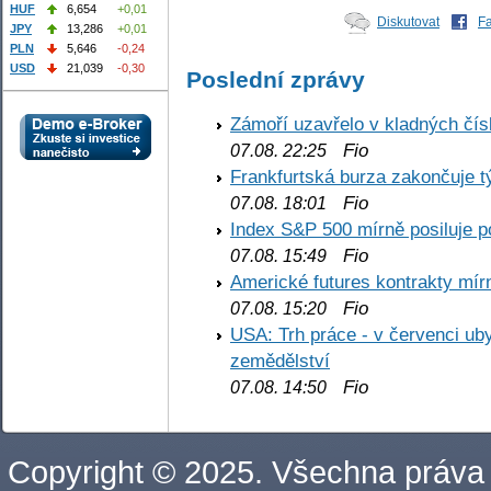
HUF
6,654
+0,01
Diskutovat
F
JPY
13,286
+0,01
PLN
5,646
-0,24
USD
21,039
-0,30
Poslední zprávy
Zámoří uzavřelo v kladných č
Fio
07.08. 22:25
Frankfurtská burza zakončuje 
Fio
07.08. 18:01
Index S&P 500 mírně posiluje p
Fio
07.08. 15:49
Americké futures kontrakty mírn
Fio
07.08. 15:20
USA: Trh práce - v červenci ub
zemědělství
Fio
07.08. 14:50
Copyright © 2025. Všechna práva