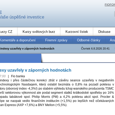
FIOFO
E
Vaše úspěšné investice
urzy CZ
Kurzy světových burz
Kurzovní lístek
Diskuse
Komentáře a doporučení
Firemní zprávy
Odborné články
An
indexy uzavřely v záporných hodnotách
Čtvrtek 6.8.2026 20:41
exy uzavřely v záporných hodnotách
7:00
|
Fio banka
indexy i přes částečnou korekci ztrát v závěru seance uzavřely v negativním
s technologickým Nasdaqem, který oslabil bezmála o 0,8% na pozadí poklesu v
toru (oborový index -4,3%!) po slabém výhledu tchaj-wanského producenta TSMC
rší sektorovou výkonnost ale podal segment statků krátkodobé spotřeby po 16%
padu tabákové spol. Philip Morris (PM) a 4,2% poklesu akcií spol. Procter &
épe se naopak vedlo finančním institucím (+1,5%) po lepších než očekávaných
ican Express (AXP +7,6%) a BNY Mellon (+5,5%).