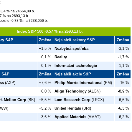
:
0,34 % na 24664,89 b.
7 % na 2693,13 b.
osite -0,78 % na 7238,056 b.
Index S&P 500 -0,57 % na 2693,13 b.
tory S&P
Změna
Nejslabší sektory S&P
Změna
+1,5 %
Nezbytná spotřeba
-3,1 %
+0,1 %
Reality
-1,7 %
-0,1 %
Informační technologie
-1,1 %
ie S&P
Změna
Nejslabší akcie S&P
Změna
ss
(AXP)
+7,6 %
Philip Morris International
(PM)
-16 %
+6,0 %
Align Technology
(ALGN)
-8,9 %
rk Mellon Corp
(BK)
+5,5 %
Lam Research Corp
(LRCX)
-6,6 %
GWW)
+5,2 %
United Rentals
(URI)
-6,3 %
+3,6 %
Applied Materials
(AMAT)
-6,2 %