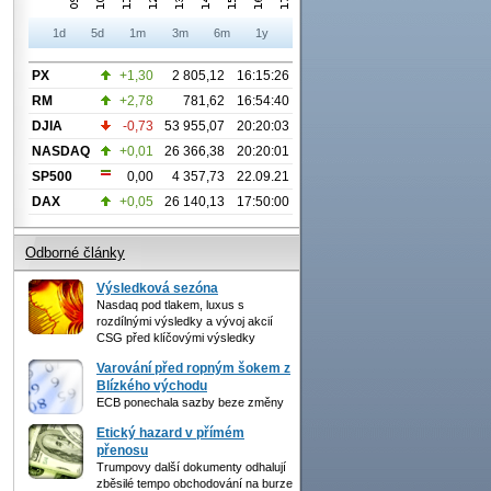
1d
5d
1m
3m
6m
1y
PX
+1,30
2 805,12
16:15:26
RM
+2,78
781,62
16:54:40
DJIA
-0,73
53 955,07
20:20:03
NASDAQ
+0,01
26 366,38
20:20:01
SP500
0,00
4 357,73
22.09.21
DAX
+0,05
26 140,13
17:50:00
Odborné články
Výsledková sezóna
Nasdaq pod tlakem, luxus s
rozdílnými výsledky a vývoj akcií
CSG před klíčovými výsledky
Varování před ropným šokem z
Blízkého východu
ECB ponechala sazby beze změny
Etický hazard v přímém
přenosu
Trumpovy další dokumenty odhalují
zběsilé tempo obchodování na burze