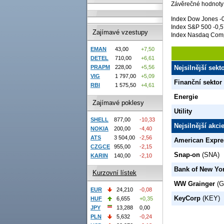
Závěrečné hodnoty
Index Dow Jones -
Index S&P 500 -0,5
Zajímavé vzestupy
Index Nasdaq Comp
EMAN
43,00
+7,50
DETEL
710,00
+6,61
PRAPM
228,00
+5,56
Nejsilnější sek
VIG
1 797,00
+5,09
Finanční sektor
RBI
1 575,50
+4,61
Energie
Zajímavé poklesy
Utility
SHELL
877,00
-10,33
Nejsilnější akc
NOKIA
200,00
-4,40
ATS
3 504,00
-2,56
American Expre
CZGCE
955,00
-2,15
Snap-on
(SNA)
KARIN
140,00
-2,10
Bank of New Yo
Kurzovní lístek
WW Grainger
(
EUR
24,210
-0,08
KeyCorp
(KEY)
HUF
6,655
+0,35
JPY
13,288
0,00
PLN
5,632
-0,24