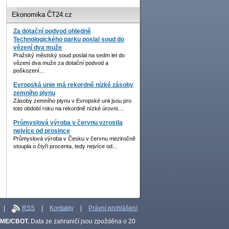
Ekonomika ČT24.cz
Za dotační podvod ohledně
Technologického parku poslal soud do
vězení dva muže
Pražský městský soud poslal na sedm let do
vězení dva muže za dotační podvod a
poškození...
Evropská unie má rekordně nízké zásoby
zemního plynu
Zásoby zemního plynu v Evropské unii jsou pro
toto období roku na rekordně nízké úrovni....
Průmyslová výroba v červnu vzrostla
nejvíce od prosince
Průmyslová výroba v Česku v červnu meziročně
stoupla o čtyři procenta, tedy nejvíce od...
|
RSS
|
Kontakty
|
Právní prohlášení
CME/CBOT.
Data ze zahraničí jsou zpožděna o 20