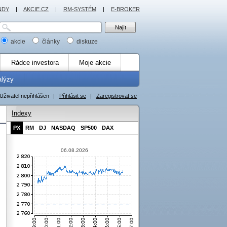
NDY
|
AKCIE.CZ
|
RM-SYSTÉM
|
E-BROKER
akcie
články
diskuze
Rádce investora
Moje akcie
alýzy
Uživatel nepřihlášen
|
Přihlásit se
|
Zaregistrovat se
Indexy
PX
RM
DJ
NASDAQ
SP500
DAX
06.08.2026