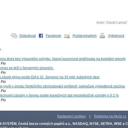
Autor: David Lamač
Diskutovat
Facebook
Poslat emailem
Vytisknout
y
za dnes bez výrazného pohybu, hlavní pozornost směřovala na kvartální reporty
Fio
ones se drží v červených úrovních.
Fio
zásob plynu podle EIA k 31. červenci na 33 mld. kubických stop
Fio
 se vyvíji v úvodu čtvrtečního obchodování smíšeně, pokračuje výsledková sezóna
Fio
bchodní zásoby v červnu podle konečných dat meziměsíčně vzrostly o 0,2 %
Fio
Nastavení cookies
|
Reklama na Akcie.cz
-SYSTÉM, česká burza cenných papírů a.s.
,
NASDAQ, NYSE, XETRA, WSE a 