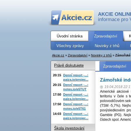
AKCIE ONLIN
informace pro 
Úvodní stránka
Zpravodajství
K
Všechny zprávy
Novinky z trhů
Akcie.cz
»
Zpravodajství
»
Novinky z trhů
»
Zámořské 
Právě diskutujete
Zpravodajství
20:15
Denní report -...:
Zámořské ind
paiza.io/projec...
20:15
Denní report -...:
19.04.2018 22:1
notes.io/e5TUT
Americké akciové 
17:50
Denní report -...:
teritoriu v čele 
paiza.io/projec...
polovodičovém sek
17:50
Denní report -...:
(TSM -5,7%). Nejho
notes.io/e5T61
povýsledkovém pro
14:03
Denní report -...:
Gamble (PG). Nejl
paiza.io/projec...
číslech spol. Amer
Škola investování