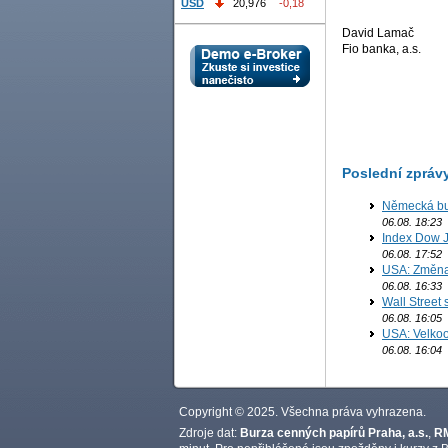
USD
20,976
-0,18
David Lamač
Fio banka, a.s.
Poslední zpráv
Německá bur
06.08. 18:23
Index Dow J
06.08. 17:52
USA: Změna 
06.08. 16:33
Wall Street
06.08. 16:05
USA: Velkoo
06.08. 16:04
Copyright © 2025. Všechna práva vyhrazena.
Zdroje dat:
Burza cenných papírů Praha, a.s.
,
RM