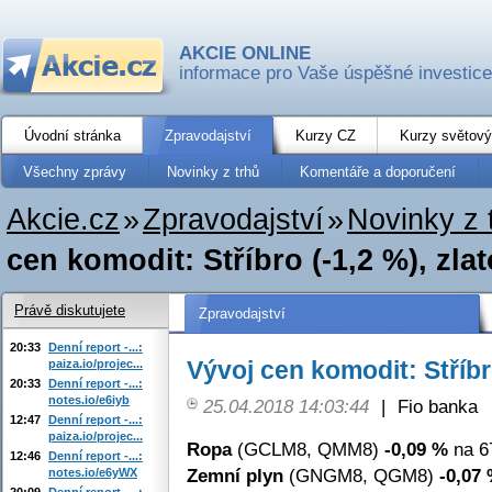
AKCIE ONLINE
informace pro Vaše úspěšné investice
Úvodní stránka
Zpravodajství
Kurzy CZ
Kurzy světový
Všechny zprávy
Novinky z trhů
Komentáře a doporučení
Akcie.cz
»
Zpravodajství
»
Novinky z 
cen komodit: Stříbro (-1,2 %), zlat
Právě diskutujete
Zpravodajství
20:33
Denní report -...:
Vývoj cen komodit: Stříbro
paiza.io/projec...
20:33
Denní report -...:
notes.io/e6iyb
25.04.2018 14:03:44
|
Fio banka
12:47
Denní report -...:
paiza.io/projec...
Ropa
(GCLM8, QMM8)
-0,09 %
na 6
12:46
Denní report -...:
Zemní plyn
(GNGM8, QGM8)
-0,07
notes.io/e6yWX
20:09
Denní report -...: