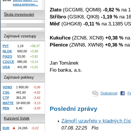
paiza.io/projec...
Zlato
(GCGM8, QOM8)
-0,82 %
na 1
Škola investování
Stříbro
(GSIK8, QIK8)
-1,19 %
na 16
Měď
(GHGK8)
-0,11 %
na 3,1385 USD
Zajímavé vzestupy
Kukuřice
(ZCN8, XCN8)
+0,38 %
na 
Pšenice
(ZWN8, XWN8)
+0,36 %
na 
PVT
1,19
+38,37
NLOK
600,00
+3,99
FIXZO
53,00
+3,92
Jan Tománek
CZGCE
985,00
+3,14
UQA
441,80
+1,61
Fio banka, a.s.
Zajímavé poklesy
VOW3
1 800,00
-5,06
CSG
441,60
-4,62
Diskutovat
F
CTP
361,20
-3,42
MATTE
18 600,00
-3,13
Poslední zprávy
PEN
6,40
-3,03
Kurzovní lístek
Zámoří uzavřelo v kladných č
Fio
07.08. 22:25
EUR
24,265
-0,22