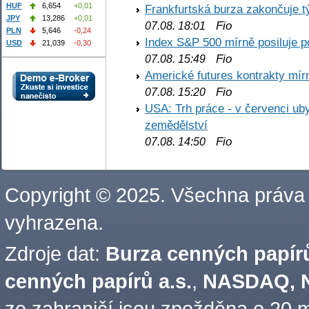
HUF
6,654
+0,01
Frankfurtská burza zakončuje 
JPY
13,286
+0,01
Fio
07.08. 18:01
PLN
5,646
-0,24
Index S&P 500 mírně posiluje p
USD
21,039
-0,30
Fio
07.08. 15:49
Americké futures kontrakty mírn
Fio
07.08. 15:20
USA: Trh práce - v červenci ub
zemědělství
Fio
07.08. 14:50
Copyright © 2025. Všechna práva
vyhrazena.
Zdroje dat:
Burza cenných papírů
cenných papírů a.s.
,
NASDAQ, N
ze zahraničí jsou zpožděna o 20 m