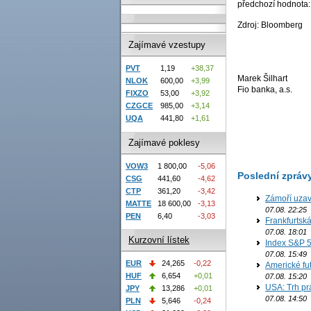
předchozí hodnota:
Zdroj: Bloomberg
Zajímavé vzestupy
PVT
1,19
+38,37
Marek Šilhart
NLOK
600,00
+3,99
Fio banka, a.s.
FIXZO
53,00
+3,92
CZGCE
985,00
+3,14
UQA
441,80
+1,61
Zajímavé poklesy
VOW3
1 800,00
-5,06
Poslední zpráv
CSG
441,60
-4,62
CTP
361,20
-3,42
Zámoří uzav
MATTE
18 600,00
-3,13
07.08. 22:25
PEN
6,40
-3,03
Frankfurtsk
07.08. 18:01
Kurzovní lístek
Index S&P 5
07.08. 15:49
EUR
24,265
-0,22
Americké fut
HUF
6,654
+0,01
07.08. 15:20
USA: Trh prá
JPY
13,286
+0,01
07.08. 14:50
PLN
5,646
-0,24