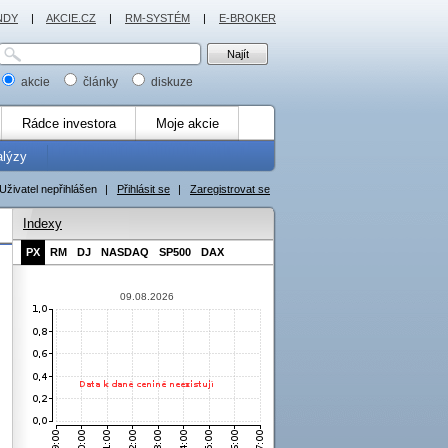
NDY
|
AKCIE.CZ
|
RM-SYSTÉM
|
E-BROKER
akcie
články
diskuze
Rádce investora
Moje akcie
alýzy
Uživatel nepřihlášen
|
Přihlásit se
|
Zaregistrovat se
Indexy
PX
RM
DJ
NASDAQ
SP500
DAX
09.08.2026