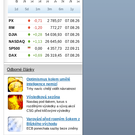
1d
5d
1m
3m
6m
1y
PX
-0,71
2 785,07
07.08.26
RM
-1,20
772,27
07.08.26
DJIA
+0,28
54 036,93
07.08.26
NASDAQ
+1,13
26 645,60
07.08.26
SP500
0,00
4 357,73
22.09.21
DAX
+0,69
26 319,45
07.08.26
Odborné články
Optimismus kolem umělé
inteligence nemizí
Trhy navíc chtějí vidět návratnost
Výsledková sezóna
Nasdaq pod tlakem, luxus s
rozdílnými výsledky a vývoj akcií
CSG před klíčovými výsledky
Varování před ropným šokem z
Blízkého východu
ECB ponechala sazby beze změny