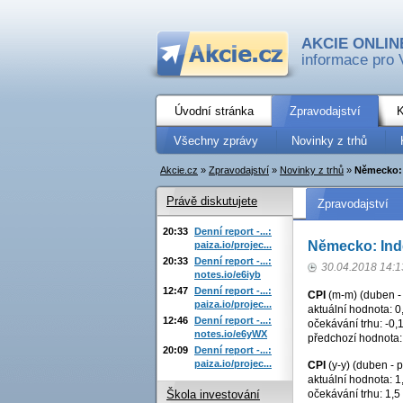
AKCIE ONLIN
informace pro 
Úvodní stránka
Zpravodajství
K
Všechny zprávy
Novinky z trhů
Akcie.cz
»
Zpravodajství
»
Novinky z trhů
»
Německo: 
Právě diskutujete
Zpravodajství
20:33
Denní report -...:
Německo: Inde
paiza.io/projec...
20:33
Denní report -...:
30.04.2018 14:1
notes.io/e6iyb
12:47
Denní report -...:
CPI
(m-m) (duben -
paiza.io/projec...
aktuální hodnota: 0
12:46
Denní report -...:
očekávání trhu: -0,
notes.io/e6yWX
předchozí hodnota:
20:09
Denní report -...:
paiza.io/projec...
CPI
(y-y) (duben - 
aktuální hodnota: 1
očekávání trhu: 1,5
Škola investování