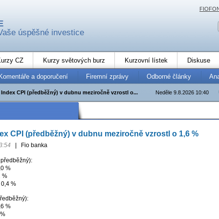
FIOFO
E
Vaše úspěšné investice
urzy CZ
Kurzy světových burz
Kurzovní lístek
Diskuse
Komentáře a doporučení
Firemní zprávy
Odborné články
An
Index CPI (předběžný) v dubnu meziročně vzrostl o...
Neděle 9.8.2026 10:40
x CPI (předběžný) v dubnu meziročně vzrostl o 1,6 %
3:54
|
Fio banka
 předběžný):
,0 %
1 %
 0,4 %
předběžný):
,6 %
 %