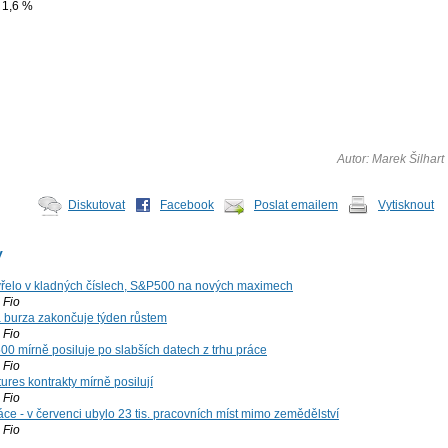
 1,6 %
Autor: Marek Šilhart
Diskutovat
Facebook
Poslat emailem
Vytisknout
y
řelo v kladných číslech, S&P500 na nových maximech
Fio
á burza zakončuje týden růstem
Fio
00 mírně posiluje po slabších datech z trhu práce
Fio
ures kontrakty mírně posilují
Fio
ce - v červenci ubylo 23 tis. pracovních míst mimo zemědělství
Fio