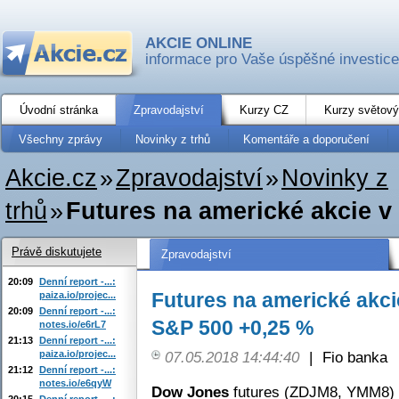
AKCIE ONLINE
informace pro Vaše úspěšné investice
Úvodní stránka
Zpravodajství
Kurzy CZ
Kurzy světový
Všechny zprávy
Novinky z trhů
Komentáře a doporučení
Akcie.cz
»
Zpravodajství
»
Novinky z
trhů
»
Futures na americké akcie v 
Právě diskutujete
Zpravodajství
20:09
Denní report -...:
Futures na americké akci
paiza.io/projec...
20:09
Denní report -...:
S&P 500 +0,25 %
notes.io/e6rL7
21:13
Denní report -...:
paiza.io/projec...
07.05.2018 14:44:40
|
Fio banka
21:12
Denní report -...:
notes.io/e6qyW
Dow Jones
futures (ZDJM8, YMM8)
20:15
Denní report -...: