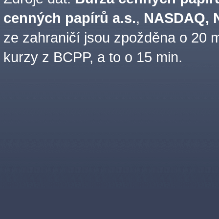
cenných papírů a.s.
,
NASDAQ, N
ze zahraničí jsou zpožděna o 20 m
kurzy z BCPP, a to o 15 min.