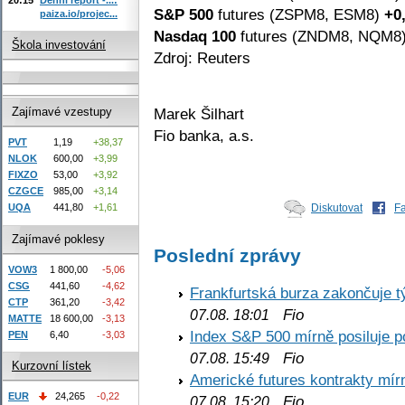
S&P 500
futures (ZSPM8, ESM8)
+0
paiza.io/projec...
Nasdaq 100
futures (ZNDM8, NQM8
Škola investování
Zdroj: Reuters
Marek Šilhart
Zajímavé vzestupy
Fio banka, a.s.
PVT
1,19
+38,37
NLOK
600,00
+3,99
FIXZO
53,00
+3,92
CZGCE
985,00
+3,14
UQA
441,80
+1,61
Diskutovat
F
Zajímavé poklesy
Poslední zprávy
VOW3
1 800,00
-5,06
CSG
441,60
-4,62
Frankfurtská burza zakončuje 
CTP
361,20
-3,42
Fio
07.08. 18:01
MATTE
18 600,00
-3,13
Index S&P 500 mírně posiluje p
PEN
6,40
-3,03
Fio
07.08. 15:49
Kurzovní lístek
Americké futures kontrakty mírn
EUR
24,265
-0,22
Fio
07.08. 15:20