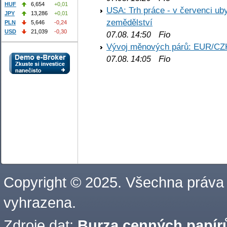
HUF
6,654
+0,01
USA: Trh práce - v červenci ub
JPY
13,286
+0,01
zemědělství
PLN
5,646
-0,24
USD
21,039
-0,30
Fio
07.08. 14:50
Vývoj měnových párů: EUR/CZ
Fio
07.08. 14:05
Copyright © 2025. Všechna práva
vyhrazena.
Zdroje dat:
Burza cenných papírů