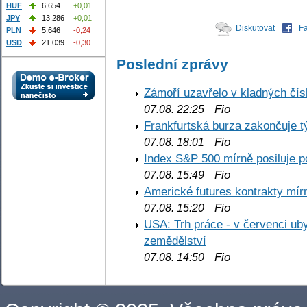
HUF
6,654
+0,01
JPY
13,286
+0,01
Diskutovat
F
PLN
5,646
-0,24
USD
21,039
-0,30
Poslední zprávy
Zámoří uzavřelo v kladných č
Fio
07.08. 22:25
Frankfurtská burza zakončuje 
Fio
07.08. 18:01
Index S&P 500 mírně posiluje p
Fio
07.08. 15:49
Americké futures kontrakty mírn
Fio
07.08. 15:20
USA: Trh práce - v červenci ub
zemědělství
Fio
07.08. 14:50