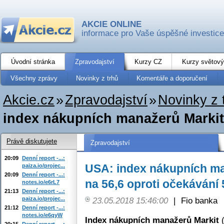
AKCIE ONLINE
informace pro Vaše úspěšné investice
Úvodní stránka
Zpravodajství
Kurzy CZ
Kurzy světový
Všechny zprávy
Novinky z trhů
Komentáře a doporučení
Akcie.cz
»
Zpravodajství
»
Novinky z 
index nákupních manažerů Markit v
Právě diskutujete
Zpravodajství
20:09
Denní report -...:
USA: index nákupních ma
paiza.io/projec...
20:09
Denní report -...:
na 56,6 oproti očekávání 
notes.io/e6rL7
21:13
Denní report -...:
paiza.io/projec...
23.05.2018 15:46:00
|
Fio banka
21:12
Denní report -...:
notes.io/e6qyW
Index nákupních manažerů Markit
(
20:15
Denní report -...: