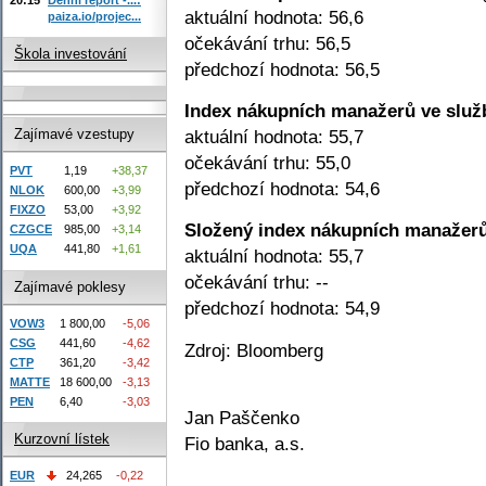
aktuální hodnota: 56,6
paiza.io/projec...
očekávání trhu: 56,5
Škola investování
předchozí hodnota: 56,5
Index nákupních manažerů ve služ
aktuální hodnota: 55,7
Zajímavé vzestupy
očekávání trhu: 55,0
PVT
1,19
+38,37
předchozí hodnota: 54,6
NLOK
600,00
+3,99
FIXZO
53,00
+3,92
Složený index nákupních manažerů
CZGCE
985,00
+3,14
UQA
441,80
+1,61
aktuální hodnota: 55,7
očekávání trhu: --
Zajímavé poklesy
předchozí hodnota: 54,9
VOW3
1 800,00
-5,06
CSG
441,60
-4,62
Zdroj: Bloomberg
CTP
361,20
-3,42
MATTE
18 600,00
-3,13
PEN
6,40
-3,03
Jan Paščenko
Kurzovní lístek
Fio banka, a.s.
EUR
24,265
-0,22