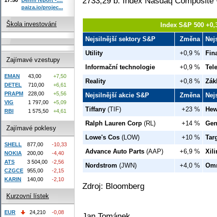
2733,29 b. Index Nasdaq Composite 
paiza.io/projec...
Škola investování
Index S&P 500 +0,
Nejsilnější sektory S&P
Změna
Nej
Utility
+0,9 %
Fin
Zajímavé vzestupy
Informační technologie
+0,9 %
Tel
EMAN
43,00
+7,50
Reality
+0,8 %
Zák
DETEL
710,00
+6,61
PRAPM
228,00
+5,56
Nejsilnější akcie S&P
Změna
Nej
VIG
1 797,00
+5,09
Tiffany
(TIF)
+23 %
Hew
RBI
1 575,50
+4,61
Ralph Lauren Corp
(RL)
+14 %
Gen
Zajímavé poklesy
Lowe's Cos
(LOW)
+10 %
Tar
SHELL
877,00
-10,33
Advance Auto Parts
(AAP)
+6,9 %
Xili
NOKIA
200,00
-4,40
ATS
3 504,00
-2,56
Nordstrom
(JWN)
+4,0 %
Omn
CZGCE
955,00
-2,15
KARIN
140,00
-2,10
Zdroj: Bloomberg
Kurzovní lístek
EUR
24,210
-0,08
Jan Tománek