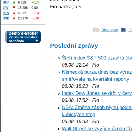
HUF
6,655
+0,35
Fio banka, a.s.
JPY
13,288
0,00
PLN
5,632
-0,24
USD
20,976
-0,18
Diskutovat
F
Poslední zprávy
Širší index S&P 500 uzavírá čt
Fio
06.08. 22:14
Německá burza dnes bez výrazn
směřovala na kvartální reporty
Fio
06.08. 18:23
Index Dow Jones se drží v čer
Fio
06.08. 17:52
USA: Změna zásob plynu podle E
kubických stop
Fio
06.08. 16:33
Wall Street se vyvíji v úvodu 