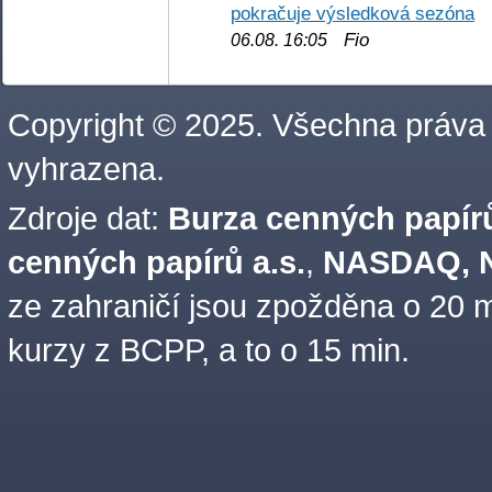
pokračuje výsledková sezóna
Fio
06.08. 16:05
Copyright © 2025. Všechna práva
vyhrazena.
Zdroje dat:
Burza cenných papírů
cenných papírů a.s.
,
NASDAQ, N
ze zahraničí jsou zpožděna o 20 m
kurzy z BCPP, a to o 15 min.