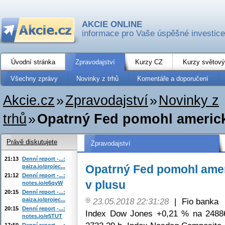
AKCIE ONLINE
informace pro Vaše úspěšné investice
Úvodní stránka
Zpravodajství
Kurzy CZ
Kurzy světový
Všechny zprávy
Novinky z trhů
Komentáře a doporučení
Akcie.cz
»
Zpravodajství
»
Novinky z
trhů
»
Opatrný Fed pomohl americ
Právě diskutujete
Zpravodajství
21:13
Denní report -...:
Opatrný Fed pomohl ame
paiza.io/projec...
21:12
Denní report -...:
v plusu
notes.io/e6qyW
20:15
Denní report -...:
paiza.io/projec...
23.05.2018 22:31:28
|
Fio banka
20:15
Denní report -...:
Index Dow Jones +0,21 % na 2488
notes.io/e5TUT
17:50
Denní report -...: