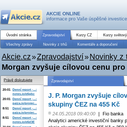
AKCIE ONLINE
informace pro Vaše úspěšné investice
Úvodní stránka
Zpravodajství
Kurzy CZ
Kurzy světový
Všechny zprávy
Novinky z trhů
Komentáře a doporučení
Akcie.cz
»
Zpravodajství
»
Novinky z 
Morgan zvyšuje cílovou cenu pro 
Právě diskutujete
Zpravodajství
20:01
Denní report -...:
J. P. Morgan zvyšuje cílo
notes.io/e6gbc
20:01
Denní report -...:
skupiny ČEZ na 455 Kč
paiza.io/projec...
8:51
Denní report -...:
paiza.io/projec...
24.05.2018 09:40:00
|
Fio banka
8:51
Denní report -...:
Analytici americké investiční banky p
notes.io/e6d3E
21:04
Denní report -...: