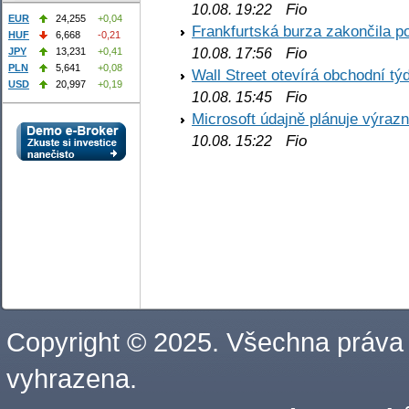
Fio
10.08. 19:22
EUR
24,255
+0,04
Frankfurtská burza zakončila p
HUF
6,668
-0,21
Fio
10.08. 17:56
JPY
13,231
+0,41
PLN
5,641
+0,08
Wall Street otevírá obchodní t
USD
20,997
+0,19
Fio
10.08. 15:45
Microsoft údajně plánuje výrazn
Fio
10.08. 15:22
Copyright © 2025. Všechna práva
vyhrazena.