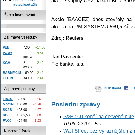
akcie skupiny ČEZ na 455 Kč z 350 
notes.io/e6aQb
Škola investování
Akcie (BAACEZ) dnes otevřely na 
akcii a na RM-SYSTÉMU 569,5 Kč za
Zdroj: Reuters
Zajímavé vzestupy
PEN
7,30
+14,06
VOW3
1
+4,51
Jan Paščenko
881,20
KGH
2
+2,49
Fio banka, a.s.
020,00
BABMMCIU
169,00
+2,42
EFORU
340,00
+2,41
Diskutovat
F
Zajímavé poklesy
FIXZO
50,00
-5,66
Poslední zprávy
MACIN
150,00
-4,76
SKAB
493,00
-4,27
RBI
1 505,50
-3,80
S&P 500 končí na červené nule
FACC
404,50
-3,23
Fio
10.08. 22:07
Wall Street bez výraznějších z
Kurzovní lístek