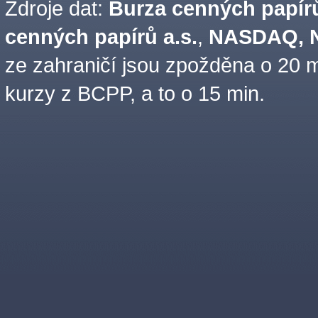
Zdroje dat:
Burza cenných papírů
cenných papírů a.s.
,
NASDAQ, N
ze zahraničí jsou zpožděna o 20 m
kurzy z BCPP, a to o 15 min.