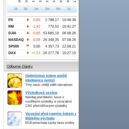
1d
5d
1m
3m
6m
1y
PX
-0,60
2 788,17
10:46:36
RM
-1,42
770,52
10:41:27
DJIA
-0,85
53 885,10
06.08.26
NASDAQ
-0,06
26 348,35
07.08.26
SP500
0,00
4 357,73
22.09.21
DAX
+0,53
26 277,76
10:27:15
Odborné články
Optimismus kolem umělé
inteligence nemizí
Trhy navíc chtějí vidět návratnost
Výsledková sezóna
Nasdaq pod tlakem, luxus s
rozdílnými výsledky a vývoj akcií
CSG před klíčovými výsledky
Varování před ropným šokem z
Blízkého východu
ECB ponechala sazby beze změny