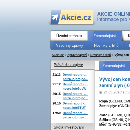
AKCIE ONLIN
informace pro 
Úvodní stránka
Zpravodajství
K
Všechny zprávy
Novinky z trhů
Akcie.cz
»
Zpravodajství
»
Novinky z trhů
»
Vývoj cen 
Právě diskutujete
Zpravodajství
21:13
Denní report -...:
Vývoj cen komo
paiza.io/projec...
21:12
Denní report -...:
zemní plyn (-0
notes.io/e6qyW
24.05.2018 13:3
20:15
Denní report -...:
paiza.io/projec...
Ropa
(GCLN8, QM
20:15
Denní report -...:
Zemní plyn
(GNGN
notes.io/e5TUT
17:50
Denní report -...:
Zlato
(GCGM8, QO
paiza.io/projec...
Stříbro
(GSIN8, QI
Měď
(GHGN8)
+0,
Škola investování