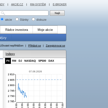
NDY
|
AKCIE.CZ
|
RM-SYSTÉM
|
E-BROKER
akcie
články
diskuze
Rádce investora
Moje akcie
alýzy
Uživatel nepřihlášen
|
Přihlásit se
|
Zaregistrovat se
Indexy
PX
RM
DJ
NASDAQ
SP500
DAX
07.08.2026