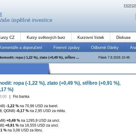
FIOFO
E
Vaše úspěšné investice
urzy CZ
Kurzy světových burz
Kurzovní lístek
Diskuse
Komentáře a doporučení
Firemní zprávy
Odborné články
An
komodit: ropa (-1,22 %), zlato (+0,49 %), stříbro ...
Pátek 7.8.2026 10:48
dit: ropa (-1,22 %), zlato (+0,49 %), stříbro (+0,91 %),
,17 %)
6:00
|
Fio banka
N8)
-1,22 %
na 70,96 USD za barel.
8, QGN8)
-0,17 %
na 2,95 USD za mbtu.
M8)
+0,49 %
na 1295,9 USD za unci.
N8)
+0,91 %
na 16,555 USD za unci.
31 %
na 3,08 USD za libru.