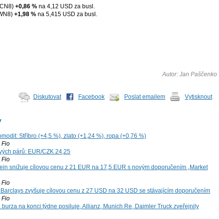
XCN8)
+0,86 %
na 4,12 USD za busl.
WN8)
+1,98 %
na 5,415 USD za busl.
Autor: Jan Paščenko
Diskutovat
Facebook
Poslat emailem
Vytisknout
y
modit: Stříbro (+4,5 %), zlato (+1,24 %), ropa (+0,76 %)
Fio
vých párů: EUR/CZK 24,25
Fio
ein snižuje cílovou cenu z 21 EUR na 17,5 EUR s novým doporučením „Market
Fio
: Barclays zvyšuje cílovou cenu z 27 USD na 32 USD se stávajícím doporučením
Fio
 burza na konci týdne posiluje, Allianz, Munich Re, Daimler Truck zveřejnily