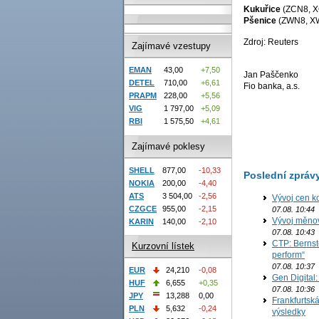
Kukuřice
(ZCN8, 
Pšenice
(ZWN8, X
Zdroj: Reuters
Zajímavé vzestupy
EMAN
43,00
+7,50
Jan Paščenko
DETEL
710,00
+6,61
Fio banka, a.s.
PRAPM
228,00
+5,56
VIG
1 797,00
+5,09
RBI
1 575,50
+4,61
Zajímavé poklesy
SHELL
877,00
-10,33
Poslední zpráv
NOKIA
200,00
-4,40
ATS
3 504,00
-2,56
Vývoj cen ko
CZGCE
955,00
-2,15
07.08. 10:44
Vývoj měno
KARIN
140,00
-2,10
07.08. 10:43
CTP: Bernst
Kurzovní lístek
perform“
07.08. 10:37
EUR
24,210
-0,08
Gen Digital
HUF
6,655
+0,35
07.08. 10:36
JPY
13,288
0,00
Frankfurtská
PLN
5,632
-0,24
výsledky