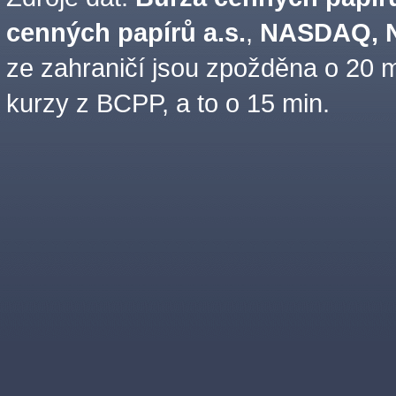
cenných papírů a.s.
,
NASDAQ, N
ze zahraničí jsou zpožděna o 20 m
kurzy z BCPP, a to o 15 min.