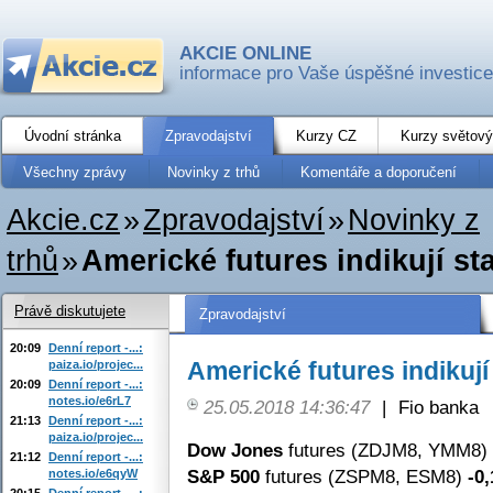
AKCIE ONLINE
informace pro Vaše úspěšné investice
Úvodní stránka
Zpravodajství
Kurzy CZ
Kurzy světový
Všechny zprávy
Novinky z trhů
Komentáře a doporučení
Akcie.cz
»
Zpravodajství
»
Novinky z
trhů
»
Americké futures indikují st
Právě diskutujete
Zpravodajství
20:09
Denní report -...:
Americké futures indikují
paiza.io/projec...
20:09
Denní report -...:
notes.io/e6rL7
25.05.2018 14:36:47
|
Fio banka
21:13
Denní report -...:
paiza.io/projec...
Dow Jones
futures (ZDJM8, YMM8)
21:12
Denní report -...:
S&P 500
futures (ZSPM8, ESM8)
-0
notes.io/e6qyW
20:15
Denní report -...: