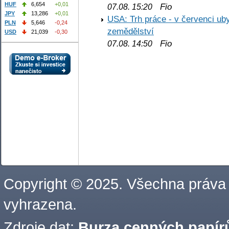
HUF
6,654
+0,01
Fio
07.08. 15:20
JPY
13,286
+0,01
USA: Trh práce - v červenci ub
PLN
5,646
-0,24
zemědělství
USD
21,039
-0,30
Fio
07.08. 14:50
Copyright © 2025. Všechna práva
vyhrazena.
Zdroje dat:
Burza cenných papírů