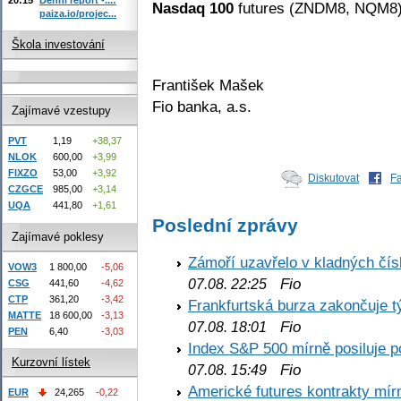
Nasdaq 100
futures (ZNDM8, NQM8
paiza.io/projec...
Škola investování
František Mašek
Fio banka, a.s.
Zajímavé vzestupy
PVT
1,19
+38,37
NLOK
600,00
+3,99
FIXZO
53,00
+3,92
Diskutovat
F
CZGCE
985,00
+3,14
UQA
441,80
+1,61
Poslední zprávy
Zajímavé poklesy
Zámoří uzavřelo v kladných č
VOW3
1 800,00
-5,06
Fio
07.08. 22:25
CSG
441,60
-4,62
CTP
361,20
-3,42
Frankfurtská burza zakončuje 
MATTE
18 600,00
-3,13
Fio
07.08. 18:01
PEN
6,40
-3,03
Index S&P 500 mírně posiluje p
Kurzovní lístek
Fio
07.08. 15:49
Americké futures kontrakty mírn
EUR
24,265
-0,22