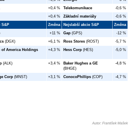
+0,4 %
Telekomunikace
-0,6 %
+0,4 %
Základní materiály
-0,6 %
ie S&P
Změna
Nejslabší akcie S&P
Změna
)
+11 %
Gap
(GPS)
-12 %
cs
(DGX)
+6,1 %
Ross Stores
(ROST)
-5,7 %
 of America Holdings
+4,3 %
Hess Corp
(HES)
-5,0 %
p
(ALK)
+3,4 %
Baker Hughes a GE
-4,8 %
(BHGE)
ge Corp
(MNST)
+3,1 %
ConocoPhillips
(COP)
-4,7 %
Autor: František Mašek