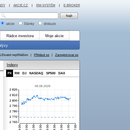
NDY
|
AKCIE.CZ
|
RM-SYSTÉM
|
E-BROKER
akcie
články
diskuze
Rádce investora
Moje akcie
alýzy
Uživatel nepřihlášen
|
Přihlásit se
|
Zaregistrovat se
Indexy
PX
RM
DJ
NASDAQ
SP500
DAX
06.08.2026