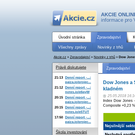
AKCIE ONLIN
informace pro 
Úvodní stránka
Zpravodajství
K
Všechny zprávy
Novinky z trhů
Akcie.cz
»
Zpravodajství
»
Novinky z trhů
»
Dow Jones
Právě diskutujete
Zpravodajství
21:13
Denní report -...:
Dow Jones a 
paiza.io/projec...
21:12
Denní report -...:
kladném
notes.io/e6qyW
25.05.2018 16:1
20:15
Denní report -...:
Index Dow Jones -
paiza.io/projec...
Composite +0,23 %
20:15
Denní report -...:
notes.io/e5TUT
17:50
Denní report -...:
paiza.io/projec...
Nejsilnější sek
Škola investování
Nezbytná spotř