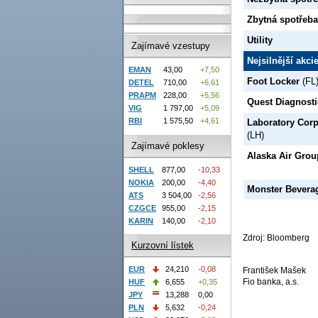
Zbytná spotřeba
Utility
Zajímavé vzestupy
Nejsilnější akc
EMAN
43,00
+7,50
Foot Locker
(FL
DETEL
710,00
+6,61
PRAPM
228,00
+5,56
Quest Diagnosti
VIG
1 797,00
+5,09
RBI
1 575,50
+4,61
Laboratory Corp
(LH)
Zajímavé poklesy
Alaska Air Grou
SHELL
877,00
-10,33
NOKIA
200,00
-4,40
Monster Bevera
ATS
3 504,00
-2,56
CZGCE
955,00
-2,15
KARIN
140,00
-2,10
Zdroj: Bloomberg
Kurzovní lístek
EUR
24,210
-0,08
František Mašek
Fio banka, a.s.
HUF
6,655
+0,35
JPY
13,288
0,00
PLN
5,632
-0,24