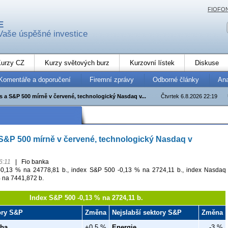
FIOFO
E
Vaše úspěšné investice
urzy CZ
Kurzy světových burz
Kurzovní lístek
Diskuse
Komentáře a doporučení
Firemní zprávy
Odborné články
An
 a S&P 500 mírně v červené, technologický Nasdaq v...
Čtvrtek 6.8.2026 22:19
S&P 500 mírně v červené, technologický Nasdaq v
6:11
|
Fio banka
0,13 % na 24778,81 b., index S&P 500 -0,13 % na 2724,11 b., index Nasdaq
 na 7441,872 b.
Index S&P 500 -0,13 % na 2724,11 b.
tory S&P
Změna
Nejslabší sektory S&P
Změna
eba
+0,5 %
Energie
-3 %