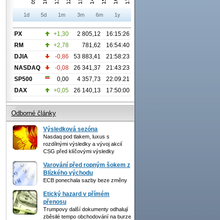
1d
5d
1m
3m
6m
1y
PX
+1,30
2 805,12
16:15:26
RM
+2,78
781,62
16:54:40
DJIA
-0,86
53 883,41
21:58:23
NASDAQ
-0,08
26 341,37
21:43:23
SP500
0,00
4 357,73
22.09.21
DAX
+0,05
26 140,13
17:50:00
Odborné články
Výsledková sezóna
Nasdaq pod tlakem, luxus s
rozdílnými výsledky a vývoj akcií
CSG před klíčovými výsledky
Varování před ropným šokem z
Blízkého východu
ECB ponechala sazby beze změny
Etický hazard v přímém
přenosu
Trumpovy další dokumenty odhalují
zběsilé tempo obchodování na burze