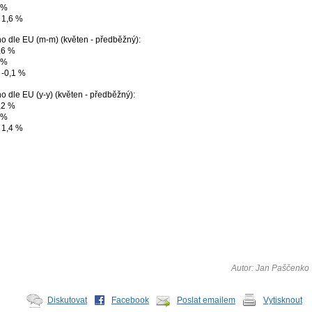
 %
 1,6 %
o dle EU (m-m) (květen - předběžný):
,6 %
 %
 -0,1 %
 dle EU (y-y) (květen - předběžný):
,2 %
 %
 1,4 %
Autor: Jan Paščenko
Diskutovat
Facebook
Poslat emailem
Vytisknout