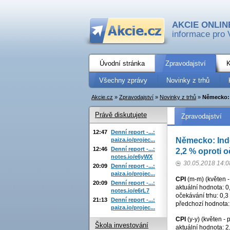
AKCIE ONLIN
informace pro 
Úvodní stránka
Zpravodajství
K
Všechny zprávy
Novinky z trhů
Akcie.cz
»
Zpravodajství
»
Novinky z trhů
»
Německo: 
Právě diskutujete
Zpravodajství
12:47
Denní report -...:
Německo: Inde
paiza.io/projec...
12:46
Denní report -...:
2,2 % oproti 
notes.io/e6yWX
30.05.2018 14:0
20:09
Denní report -...:
paiza.io/projec...
CPI
(m-m) (květen 
20:09
Denní report -...:
aktuální hodnota: 0
notes.io/e6rL7
očekávání trhu: 0,3
21:13
Denní report -...:
předchozí hodnota:
paiza.io/projec...
CPI
(y-y) (květen - 
Škola investování
aktuální hodnota: 2