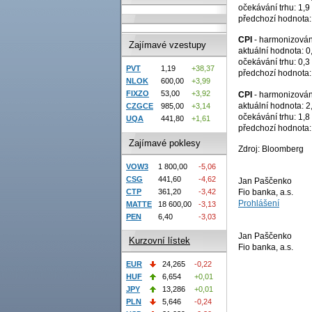
očekávání trhu: 1,9
předchozí hodnota:
CPI
- harmonizován
Zajímavé vzestupy
aktuální hodnota: 0
očekávání trhu: 0,3
PVT
1,19
+38,37
předchozí hodnota:
NLOK
600,00
+3,99
FIXZO
53,00
+3,92
CPI
- harmonizováno
aktuální hodnota: 2
CZGCE
985,00
+3,14
očekávání trhu: 1,8
UQA
441,80
+1,61
předchozí hodnota:
Zajímavé poklesy
Zdroj: Bloomberg
VOW3
1 800,00
-5,06
CSG
441,60
-4,62
Jan Paščenko
CTP
361,20
-3,42
Fio banka, a.s.
Prohlášení
MATTE
18 600,00
-3,13
PEN
6,40
-3,03
Jan Paščenko
Kurzovní lístek
Fio banka, a.s.
EUR
24,265
-0,22
HUF
6,654
+0,01
JPY
13,286
+0,01
PLN
5,646
-0,24