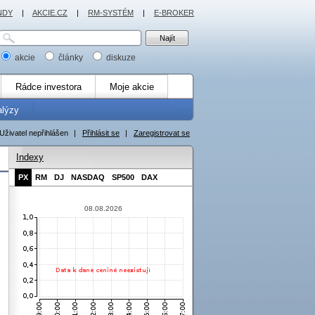
NDY
|
AKCIE.CZ
|
RM-SYSTÉM
|
E-BROKER
akcie
články
diskuze
Rádce investora
Moje akcie
alýzy
Uživatel nepřihlášen
|
Přihlásit se
|
Zaregistrovat se
Indexy
PX
RM
DJ
NASDAQ
SP500
DAX
08.08.2026