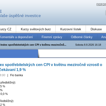
FIOFO
E
Vaše úspěšné investice
urzy CZ
Kurzy světových burz
Kurzovní lístek
Diskuse
Komentáře a doporučení
Firemní zprávy
Odborné články
An
Index spotřebitelských cen CPI v květnu meziročně...
Sobota 8.8.2026 16:18
x spotřebitelských cen CPI v květnu meziročně vzrostl o
očekávaní 1,9 %
8:00
|
Fio banka
- předběžný):
,5 %
 %
 0,0 %
předběžný):
,2 %