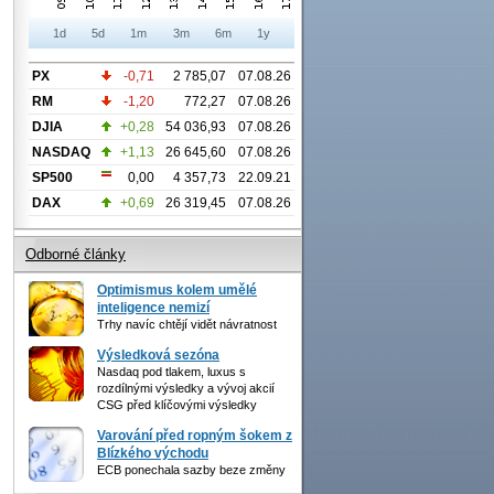
1d
5d
1m
3m
6m
1y
PX
-0,71
2 785,07
07.08.26
RM
-1,20
772,27
07.08.26
DJIA
+0,28
54 036,93
07.08.26
NASDAQ
+1,13
26 645,60
07.08.26
SP500
0,00
4 357,73
22.09.21
DAX
+0,69
26 319,45
07.08.26
Odborné články
Optimismus kolem umělé
inteligence nemizí
Trhy navíc chtějí vidět návratnost
Výsledková sezóna
Nasdaq pod tlakem, luxus s
rozdílnými výsledky a vývoj akcií
CSG před klíčovými výsledky
Varování před ropným šokem z
Blízkého východu
ECB ponechala sazby beze změny