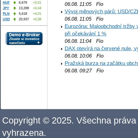
HUF
6,679
+0,01
Fio
06.08. 11:05
JPY
13,288
+0,44
Vývoj měnových párů: USD/CZ
PLN
5,618
+0,01
Fio
06.08. 11:05
USD
20,937
+0,38
Eurozóna: Maloobchodní tržby 
při očekávání 1 %
Fio
06.08. 11:04
DAX otevírá na červené nule, v
Fio
06.08. 10:06
Pražská burza na začátku obch
Fio
06.08. 09:27
Copyright © 2025. Všechna práva
vyhrazena.