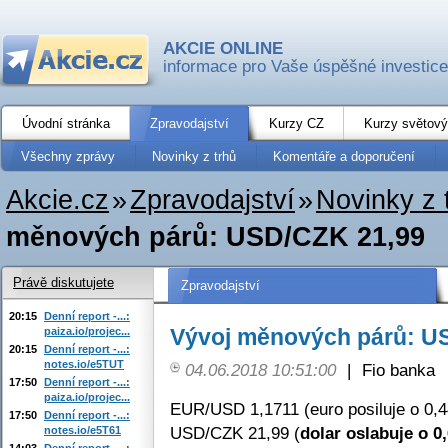
AKCIE ONLINE
informace pro Vaše úspěšné investice
Úvodní stránka
Zpravodajství
Kurzy CZ
Kurzy světový
Všechny zprávy
Novinky z trhů
Komentáře a doporučení
Akcie.cz
»
Zpravodajství
»
Novinky z 
měnových párů: USD/CZK 21,99
Právě diskutujete
Zpravodajství
20:15
Denní report -...:
Vývoj měnových párů: U
paiza.io/projec...
20:15
Denní report -...:
notes.io/e5TUT
04.06.2018 10:51:00
|
Fio banka
17:50
Denní report -...:
paiza.io/projec...
EUR/USD 1,1711 (euro posiluje o 0,
17:50
Denní report -...:
USD/CZK 21,99 (
dolar oslabuje o 0
notes.io/e5T61
14:03
Denní report -...: