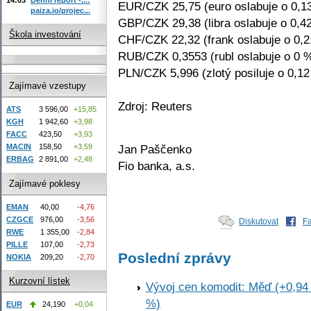
EUR/CZK 25,75 (euro oslabuje o 0,1
paiza.io/projec...
GBP/CZK 29,38 (libra oslabuje o 0,4
Škola investování
CHF/CZK 22,32 (frank oslabuje o 0,
RUB/CZK 0,3553 (rubl oslabuje o 0 
PLN/CZK 5,996 (zlotý posiluje o 0,1
Zajímavé vzestupy
Zdroj: Reuters
ATS
3 596,00
+15,85
KGH
1 942,60
+3,98
FACC
423,50
+3,93
Jan Paščenko
MACIN
158,50
+3,59
ERBAG
2 891,00
+2,48
Fio banka, a.s.
Zajímavé poklesy
EMAN
40,00
-4,76
CZGCE
976,00
-3,56
Diskutovat
F
RWE
1 355,00
-2,84
PILLE
107,00
-2,73
Poslední zprávy
NOKIA
209,20
-2,70
Kurzovní lístek
Vývoj cen komodit: Měď (+0,94 
%)
EUR
24,190
+0,04