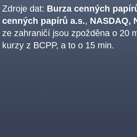
Zdroje dat:
Burza cenných papírů
cenných papírů a.s.
,
NASDAQ, N
ze zahraničí jsou zpožděna o 20 m
kurzy z BCPP, a to o 15 min.