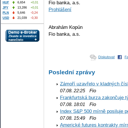
Fio banka, a.s.
HUF
6,654
+0,01
JPY
13,286
+0,01
Prohlášení
PLN
5,646
-0,24
USD
21,039
-0,30
Abrahám Kopún
Fio banka, a.s.
Diskutovat
F
Poslední zprávy
Zámoří uzavřelo v kladných č
Fio
07.08. 22:25
Frankfurtská burza zakončuje 
Fio
07.08. 18:01
Index S&P 500 mírně posiluje p
Fio
07.08. 15:49
Americké futures kontrakty mírn