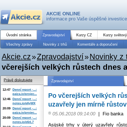
AKCIE ONLINE
informace pro Vaše úspěšné investice
Úvodní stránka
Zpravodajství
Kurzy CZ
Kurzy světový
Všechny zprávy
Novinky z trhů
Komentáře a doporučení
Akcie.cz
»
Zpravodajství
»
Novinky z 
včerejších velkých růstech dnes as
Právě diskutujete
Zpravodajství
12:47
Denní report -...:
Po včerejších velkých růs
paiza.io/projec...
12:46
Denní report -...:
uzavřely jen mírně růsto
notes.io/e6yWX
20:09
Denní report -...:
paiza.io/projec...
05.06.2018 09:14:00
|
Fio banka
20:09
Denní report -...:
notes.io/e6rL7
Asijské trhy v úterý uzavřely růs
21:13
Denní report -...: