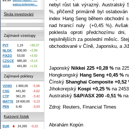
nebyl růst tak výrazný. Australský
paiza.io/projec...
%, přičemž primárně byl oslabován
Škola investování
index Hang Seng během obchodní se
nad hranicí nuly (+0,45 %). Avšak
poklesla oproti předchozímu dni,
Zajímavé vzestupy
nejsilnějších za poslední měsíc. S
obchodované v Číně, Japonsku, a Již
PVT
1,19
+38,37
NLOK
600,00
+3,99
FIXZO
53,00
+3,92
CZGCE
985,00
+3,14
UQA
441,80
+1,61
Japonský
Nikkei 225
+0,28 %
na 225
Hongkongský
Hang Seng
+0,45 %
na
Zajímavé poklesy
Čínský
Shanghai Composite
+0,52
VOW3
1 800,00
-5,06
Jihokorejský
Kospi
+0,25 %
na 2453
CSG
441,60
-4,62
Australský
S&P/ASX 200
-0,51 %
na 
CTP
361,20
-3,42
MATTE
18 600,00
-3,13
Zdroj: Reuters, Financial Times
PEN
6,40
-3,03
Kurzovní lístek
Abrahám Kopún
EUR
24,265
-0,22