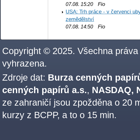
Fio
07.08. 15:20
USA: Trh práce - v červenci ub
zemědělství
Fio
07.08. 14:50
Copyright © 2025. Všechna práva
vyhrazena.
Zdroje dat:
Burza cenných papírů
cenných papírů a.s.
,
NASDAQ, N
ze zahraničí jsou zpožděna o 20 m
kurzy z BCPP, a to o 15 min.