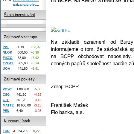
na BCPP. Na RM-SYSTÉMu se firma 
paiza.io/projec...
Škola investování
Zajímavé vzestupy
Na základě oznámení od Burzy
PVT
1,19
+38,37
informujeme o tom, že sázkařská sp
NLOK
600,00
+3,99
na BCPP obchodovat naposledy
FIXZO
53,00
+3,92
cenných papírů společnost nadále zů
CZGCE
985,00
+3,14
UQA
441,80
+1,61
Zajímavé poklesy
Zdroj: BCPP
VOW3
1 800,00
-5,06
CSG
441,60
-4,62
CTP
361,20
-3,42
František Mašek
MATTE
18 600,00
-3,13
PEN
6,40
-3,03
Fio banka, a.s.
Kurzovní lístek
EUR
24,265
-0,22