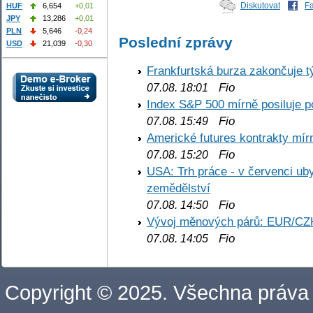
Diskutovat
F
HUF
6,654
+0,01
JPY
13,286
+0,01
PLN
5,646
-0,24
Poslední zprávy
USD
21,039
-0,30
Frankfurtská burza zakončuje 
Fio
07.08. 18:01
Index S&P 500 mírně posiluje p
Fio
07.08. 15:49
Americké futures kontrakty mírn
Fio
07.08. 15:20
USA: Trh práce - v červenci ub
zemědělství
Fio
07.08. 14:50
Vývoj měnových párů: EUR/CZ
Fio
07.08. 14:05
Copyright © 2025. Všechna práva