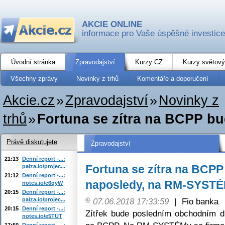
AKCIE ONLINE
informace pro Vaše úspěšné investice
Úvodní stránka
Zpravodajství
Kurzy CZ
Kurzy světový
Všechny zprávy
Novinky z trhů
Komentáře a doporučení
Akcie.cz
»
Zpravodajství
»
Novinky z
trhů
»
Fortuna se zítra na BCPP bu
Právě diskutujete
Zpravodajství
21:13
Denní report -...:
Fortuna se zítra na BCP
paiza.io/projec...
21:12
Denní report -...:
naposledy, na RM-SYSTÉ
notes.io/e6qyW
20:15
Denní report -...:
paiza.io/projec...
07.06.2018 17:33:59
|
Fio banka
20:15
Denní report -...:
Zítřek bude posledním obchodním d
notes.io/e5TUT
17:50
Denní report -...: