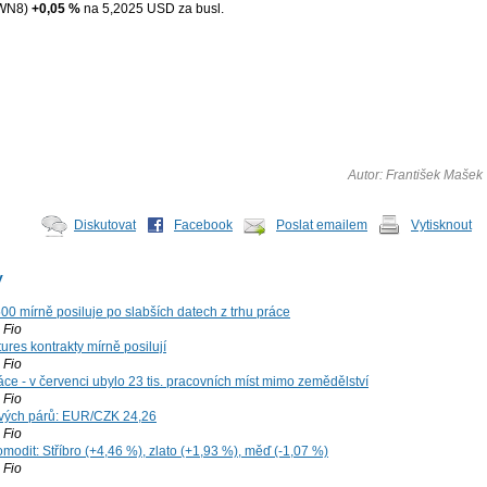
WN8)
+0,05 %
na 5,2025 USD za busl.
Autor: František Mašek
Diskutovat
Facebook
Poslat emailem
Vytisknout
y
00 mírně posiluje po slabších datech z trhu práce
Fio
ures kontrakty mírně posilují
Fio
ce - v červenci ubylo 23 tis. pracovních míst mimo zemědělství
Fio
vých párů: EUR/CZK 24,26
Fio
modit: Stříbro (+4,46 %), zlato (+1,93 %), měď (-1,07 %)
Fio