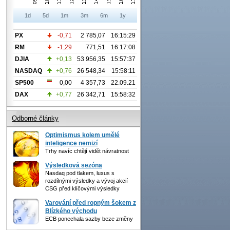
1d
5d
1m
3m
6m
1y
PX
-0,71
2 785,07
16:15:29
RM
-1,29
771,51
16:17:08
DJIA
+0,13
53 956,35
15:57:37
NASDAQ
+0,76
26 548,34
15:58:11
SP500
0,00
4 357,73
22.09.21
DAX
+0,77
26 342,71
15:58:32
Odborné články
Optimismus kolem umělé
inteligence nemizí
Trhy navíc chtějí vidět návratnost
Výsledková sezóna
Nasdaq pod tlakem, luxus s
rozdílnými výsledky a vývoj akcií
CSG před klíčovými výsledky
Varování před ropným šokem z
Blízkého východu
ECB ponechala sazby beze změny