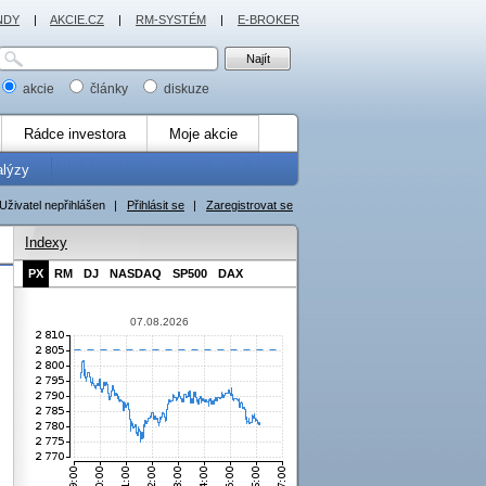
NDY
|
AKCIE.CZ
|
RM-SYSTÉM
|
E-BROKER
akcie
články
diskuze
Rádce investora
Moje akcie
alýzy
Uživatel nepřihlášen
|
Přihlásit se
|
Zaregistrovat se
Indexy
PX
RM
DJ
NASDAQ
SP500
DAX
07.08.2026