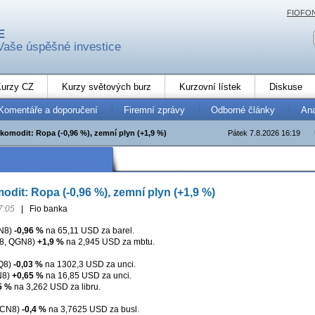
FIOFO
E
Vaše úspěšné investice
urzy CZ
Kurzy světových burz
Kurzovní lístek
Diskuse
Komentáře a doporučení
Firemní zprávy
Odborné články
An
komodit: Ropa (-0,96 %), zemní plyn (+1,9 %)
Pátek 7.8.2026 16:19
odit: Ropa (-0,96 %), zemní plyn (+1,9 %)
7:05
|
Fio banka
N8)
-0,96 %
na 65,11 USD za barel.
8, QGN8)
+1,9 %
na 2,945 USD za mbtu.
Q8)
-0,03 %
na 1302,3 USD za unci.
N8)
+0,65 %
na 16,85 USD za unci.
5 %
na 3,262 USD za libru.
XCN8)
-0,4 %
na 3,7625 USD za busl.