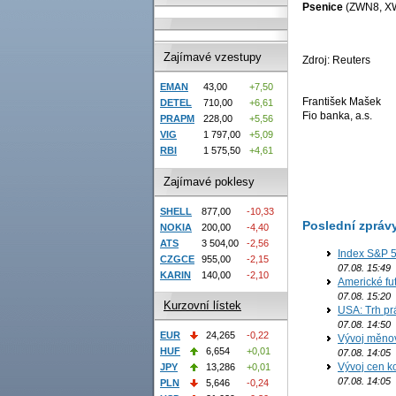
Psenice
(ZWN8, X
Zajímavé vzestupy
Zdroj: Reuters
EMAN
43,00
+7,50
František Mašek
DETEL
710,00
+6,61
Fio banka, a.s.
PRAPM
228,00
+5,56
VIG
1 797,00
+5,09
RBI
1 575,50
+4,61
Zajímavé poklesy
SHELL
877,00
-10,33
Poslední zpráv
NOKIA
200,00
-4,40
ATS
3 504,00
-2,56
Index S&P 5
CZGCE
955,00
-2,15
07.08. 15:49
KARIN
140,00
-2,10
Americké fut
07.08. 15:20
Kurzovní lístek
USA: Trh prá
07.08. 14:50
EUR
24,265
-0,22
Vývoj měno
HUF
6,654
+0,01
07.08. 14:05
Vývoj cen ko
JPY
13,286
+0,01
07.08. 14:05
PLN
5,646
-0,24