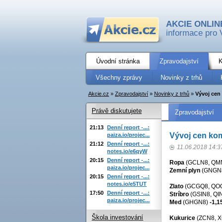
AKCIE ONLIN
informace pro 
Úvodní stránka
Zpravodajství
K
Všechny zprávy
Novinky z trhů
Akcie.cz
»
Zpravodajství
»
Novinky z trhů
»
Vývoj cen 
Právě diskutujete
Zpravodajství
21:13
Denní report -...:
Vývoj cen kom
paiza.io/projec...
21:12
Denní report -...:
11.06.2018 14:3
notes.io/e6qyW
20:15
Denní report -...:
Ropa
(GCLN8, QM
paiza.io/projec...
Zemní plyn
(GNGN
20:15
Denní report -...:
notes.io/e5TUT
Zlato
(GCGQ8, QO
17:50
Denní report -...:
Stríbro
(GSIN8, QI
paiza.io/projec...
Med
(GHGN8)
-1,1
Škola investování
Kukurice
(ZCN8, 