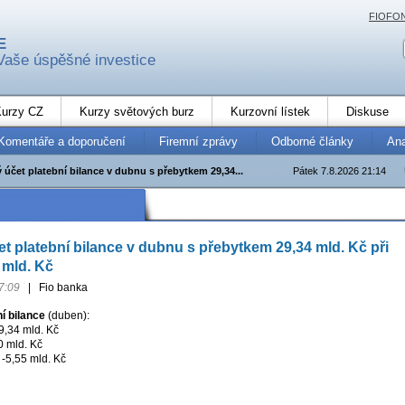
FIOFO
E
Vaše úspěšné investice
urzy CZ
Kurzy světových burz
Kurzovní lístek
Diskuse
Komentáře a doporučení
Firemní zprávy
Odborné články
An
účet platební bilance v dubnu s přebytkem 29,34...
Pátek 7.8.2026 21:14
t platební bilance v dubnu s přebytkem 29,34 mld. Kč při
 mld. Kč
7:09
|
Fio banka
í bilance
(duben):
9,34 mld. Kč
0 mld. Kč
 -5,55 mld. Kč