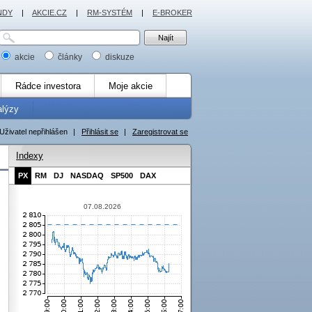
NDY
|
AKCIE.CZ
|
RM-SYSTÉM
|
E-BROKER
akcie
články
diskuze
Rádce investora
Moje akcie
alýzy
Uživatel nepřihlášen
|
Přihlásit se
|
Zaregistrovat se
Indexy
PX
RM
DJ
NASDAQ
SP500
DAX
07.08.2026