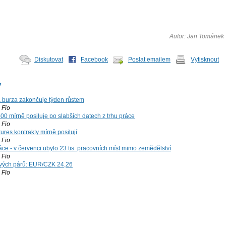
Autor: Jan Tománek
Diskutovat
Facebook
Poslat emailem
Vytisknout
y
á burza zakončuje týden růstem
Fio
00 mírně posiluje po slabších datech z trhu práce
Fio
ures kontrakty mírně posilují
Fio
ce - v červenci ubylo 23 tis. pracovních míst mimo zemědělství
Fio
vých párů: EUR/CZK 24,26
Fio