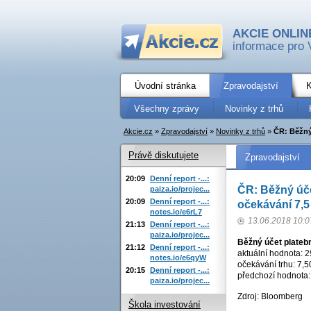
AKCIE ONLIN
informace pro 
Úvodní stránka
Zpravodajství
K
Všechny zprávy
Novinky z trhů
Akcie.cz
»
Zpravodajství
»
Novinky z trhů
»
ČR: Běžný 
Právě diskutujete
Zpravodajství
20:09
Denní report -...:
ČR: Běžný úče
paiza.io/projec...
20:09
Denní report -...:
očekávání 7,5
notes.io/e6rL7
13.06.2018 10:0
21:13
Denní report -...:
paiza.io/projec...
Běžný účet platebn
21:12
Denní report -...:
aktuální hodnota: 2
notes.io/e6qyW
očekávání trhu: 7,5
20:15
Denní report -...:
předchozí hodnota:
paiza.io/projec...
Zdroj: Bloomberg
Škola investování