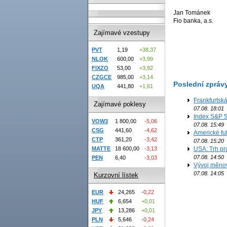
Jan Tománek
Fio banka, a.s.
Zajímavé vzestupy
PVT
1,19
+38,37
NLOK
600,00
+3,99
FIXZO
53,00
+3,92
CZGCE
985,00
+3,14
Poslední zpráv
UQA
441,80
+1,61
Frankfurtsk
Zajímavé poklesy
07.08. 18:01
Index S&P 5
VOW3
1 800,00
-5,06
07.08. 15:49
CSG
441,60
-4,62
Americké fut
CTP
361,20
-3,42
07.08. 15:20
MATTE
18 600,00
-3,13
USA: Trh prá
07.08. 14:50
PEN
6,40
-3,03
Vývoj měno
07.08. 14:05
Kurzovní lístek
EUR
24,265
-0,22
HUF
6,654
+0,01
JPY
13,286
+0,01
PLN
5,646
-0,24