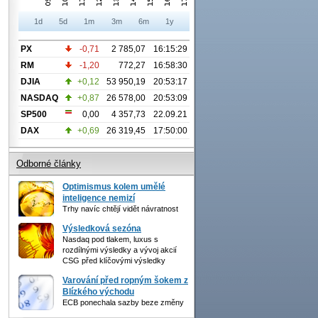
1d
5d
1m
3m
6m
1y
PX
-0,71
2 785,07
16:15:29
RM
-1,20
772,27
16:58:30
DJIA
+0,12
53 950,19
20:53:17
NASDAQ
+0,87
26 578,00
20:53:09
SP500
0,00
4 357,73
22.09.21
DAX
+0,69
26 319,45
17:50:00
Odborné články
Optimismus kolem umělé
inteligence nemizí
Trhy navíc chtějí vidět návratnost
Výsledková sezóna
Nasdaq pod tlakem, luxus s
rozdílnými výsledky a vývoj akcií
CSG před klíčovými výsledky
Varování před ropným šokem z
Blízkého východu
ECB ponechala sazby beze změny