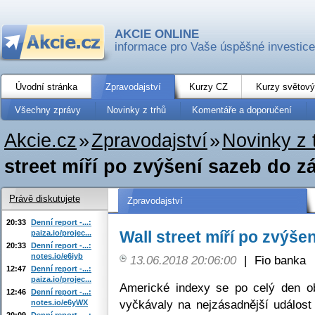
AKCIE ONLINE
informace pro Vaše úspěšné investice
Úvodní stránka
Zpravodajství
Kurzy CZ
Kurzy světový
Všechny zprávy
Novinky z trhů
Komentáře a doporučení
Akcie.cz
»
Zpravodajství
»
Novinky z 
street míří po zvýšení sazeb do z
Právě diskutujete
Zpravodajství
20:33
Denní report -...:
Wall street míří po zvýše
paiza.io/projec...
20:33
Denní report -...:
notes.io/e6iyb
13.06.2018 20:06:00
|
Fio banka
12:47
Denní report -...:
paiza.io/projec...
Americké indexy se po celý den o
12:46
Denní report -...:
vyčkávaly na nejzásadnější událos
notes.io/e6yWX
20:09
Denní report -...: