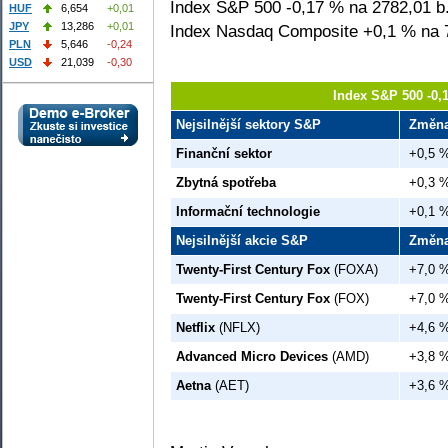
Index S&P 500 -0,17 % na 2782,01 b
HUF
6,654
+0,01
JPY
13,286
+0,01
Index Nasdaq Composite +0,1 % na 
PLN
5,646
-0,24
USD
21,039
-0,30
Index S&P 500 -0,
Nejsilnější sektory S&P
Změn
Finanční sektor
+0,5 
Zbytná spotřeba
+0,3 
Informační technologie
+0,1 
Nejsilnější akcie S&P
Změn
Twenty-First Century Fox
(FOXA)
+7,0 
Twenty-First Century Fox
(FOX)
+7,0 
Netflix
(NFLX)
+4,6 
Advanced Micro Devices
(AMD)
+3,8 
Aetna
(AET)
+3,6 