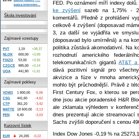
FED. Po oznámení míří indexy dolů.
paiza.io/projec...
ke zvýšení
sazeb na 1,75% - 2% 
Škola investování
komentářů. Předně z prohlášení vy
celkově 4 zvýšení (doposavad máme
3, za další se vyjádřila ve smyslu
Zajímavé vzestupy
(doposavad bylo umírněná) a na ko
politika zůstává akomodativní. Na ko
PVT
1,19
+38,37
rozhodnutí amerického federáln
NLOK
600,00
+3,99
FIXZO
53,00
+3,92
telekomunikačních gigantů
AT&T a 
CZGCE
985,00
+3,14
dává pozitivní signál pro všech
UQA
441,80
+1,61
akvizice a fúze v mnoha americký
Zajímavé poklesy
mohlo být průchodnější. Právě z tét
First Century Fox, o kterou se pe
VOW3
1 800,00
-5,06
CSG
441,60
-4,62
dne jsou akcie poradenské H&R Blo
CTP
361,20
-3,42
ale zklamala výhledem v konferen
MATTE
18 600,00
-3,13
dnes prezentují akcie streamovací s
PEN
6,40
-3,03
Sachs zvýšili doporučení s cenou 4
Kurzovní lístek
Index Dow Jones -0,19 % na 25273,1
EUR
24,265
-0,22