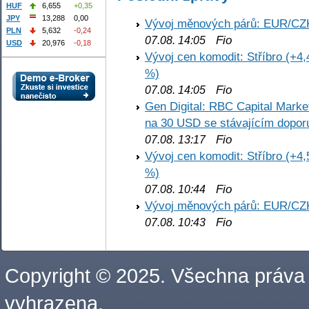
HUF
6,655
+0,35
JPY
13,288
0,00
Vývoj měnových párů: EUR/CZ
PLN
5,632
-0,24
Fio
07.08. 14:05
USD
20,976
-0,18
Vývoj cen komodit: Stříbro (+4,
%)
Fio
07.08. 14:05
Gen Digital: RBC Capital Marke
na 30 USD se stávajícím dopo
Fio
07.08. 13:17
Vývoj cen komodit: Stříbro (+4,
%)
Fio
07.08. 10:44
Vývoj měnových párů: EUR/CZ
Fio
07.08. 10:43
Copyright © 2025. Všechna práva
vyhrazena.