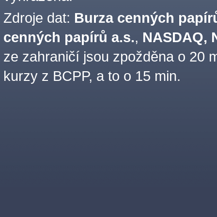
Zdroje dat:
Burza cenných papírů
cenných papírů a.s.
,
NASDAQ, N
ze zahraničí jsou zpožděna o 20 m
kurzy z BCPP, a to o 15 min.