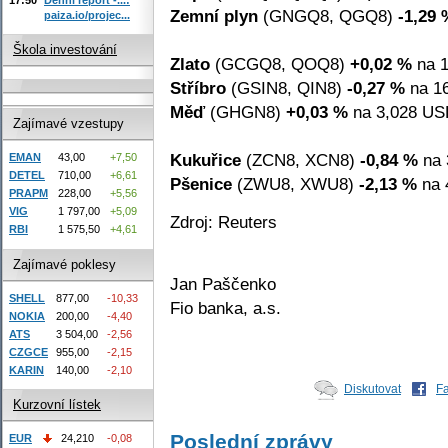
Zemní plyn
(GNGQ8, QGQ8)
-1,29 
paiza.io/projec...
Škola investování
Zlato
(GCGQ8, QOQ8)
+0,02 %
na 1
Stříbro
(GSIN8, QIN8)
-0,27 %
na 16
Měď
(GHGN8)
+0,03 %
na 3,028 USD
Zajímavé vzestupy
Kukuřice
(ZCN8, XCN8)
-0,84 %
na 
EMAN
43,00
+7,50
DETEL
710,00
+6,61
Pšenice
(ZWU8, XWU8)
-2,13 %
na 
PRAPM
228,00
+5,56
VIG
1 797,00
+5,09
Zdroj: Reuters
RBI
1 575,50
+4,61
Zajímavé poklesy
Jan Paščenko
SHELL
877,00
-10,33
Fio banka, a.s.
NOKIA
200,00
-4,40
ATS
3 504,00
-2,56
CZGCE
955,00
-2,15
KARIN
140,00
-2,10
Diskutovat
F
Kurzovní lístek
Poslední zprávy
EUR
24,210
-0,08