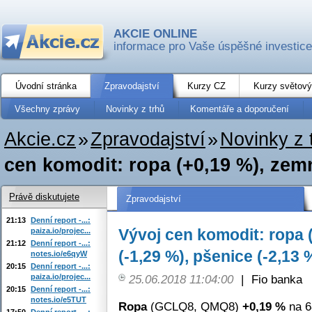
AKCIE ONLINE
informace pro Vaše úspěšné investice
Úvodní stránka
Zpravodajství
Kurzy CZ
Kurzy světový
Všechny zprávy
Novinky z trhů
Komentáře a doporučení
Akcie.cz
»
Zpravodajství
»
Novinky z 
cen komodit: ropa (+0,19 %), zemní
Právě diskutujete
Zpravodajství
21:13
Denní report -...:
Vývoj cen komodit: ropa 
paiza.io/projec...
21:12
Denní report -...:
(-1,29 %), pšenice (-2,13 
notes.io/e6qyW
20:15
Denní report -...:
paiza.io/projec...
25.06.2018 11:04:00
|
Fio banka
20:15
Denní report -...:
notes.io/e5TUT
Ropa
(GCLQ8, QMQ8)
+0,19 %
na 6
17:50
Denní report -...: