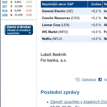
HUF
6,654
+0,01
Nejsilnější akcie S&P
Změna
N
JPY
13,286
+0,01
PLN
5,646
-0,24
General Electric
(GE)
+8,2 %
In
USD
21,039
-0,30
Concho Resources
(CXO)
+5,1 %
Ne
Lennar Corp
(LEN)
+5,0 %
A
IHS Markit
(INFO)
+4,5 %
Fo
Netflix
(NFLX)
+4,0 %
N
Luboš Bedrník
Fio banka, a.s.
Diskutovat
F
Poslední zprávy
Zámoří uzavřelo v kladných č