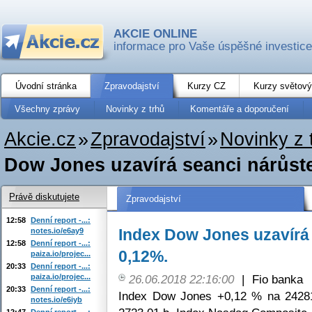
AKCIE ONLINE
informace pro Vaše úspěšné investice
Úvodní stránka
Zpravodajství
Kurzy CZ
Kurzy světový
Všechny zprávy
Novinky z trhů
Komentáře a doporučení
Akcie.cz
»
Zpravodajství
»
Novinky z 
Dow Jones uzavírá seanci nárůst
Právě diskutujete
Zpravodajství
12:58
Denní report -...:
Index Dow Jones uzavírá
notes.io/e6ay9
12:58
Denní report -...:
0,12%.
paiza.io/projec...
20:33
Denní report -...:
paiza.io/projec...
26.06.2018 22:16:00
|
Fio banka
20:33
Denní report -...:
Index Dow Jones +0,12 % na 2428
notes.io/e6iyb
12:47
Denní report -...: