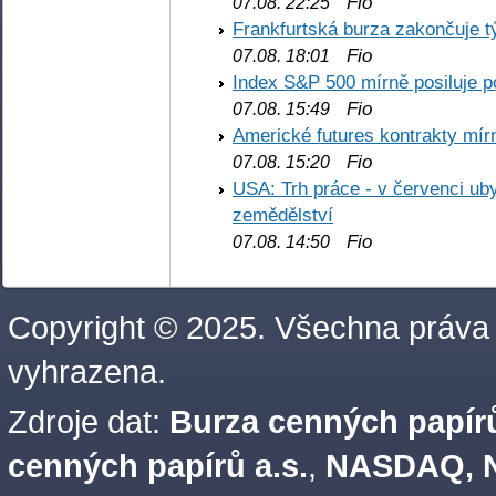
Fio
07.08. 22:25
Frankfurtská burza zakončuje 
Fio
07.08. 18:01
Index S&P 500 mírně posiluje p
Fio
07.08. 15:49
Americké futures kontrakty mírn
Fio
07.08. 15:20
USA: Trh práce - v červenci ub
zemědělství
Fio
07.08. 14:50
Copyright © 2025. Všechna práva
vyhrazena.
Zdroje dat:
Burza cenných papírů
cenných papírů a.s.
,
NASDAQ, N