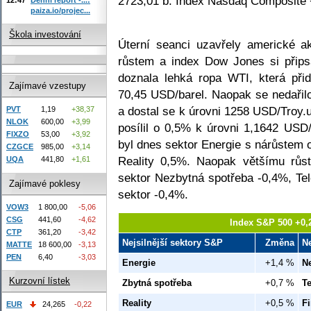
2723,01 b. Index Nasdaq Composite 
paiza.io/projec...
Škola investování
Úterní seanci uzavřely americké a
růstem a index Dow Jones si přip
doznala lehká ropa WTI, která př
Zajímavé vzestupy
70,45 USD/barel. Naopak se nedařilo
a dostal se k úrovni 1258 USD/Troy
PVT
1,19
+38,37
NLOK
600,00
+3,99
posílil o 0,5% k úrovni 1,1642 U
FIXZO
53,00
+3,92
byl dnes sektor Energie s nárůstem 
CZGCE
985,00
+3,14
Reality 0,5%. Naopak většímu růst
UQA
441,80
+1,61
sektor Nezbytná spotřeba -0,4%, Te
Zajímavé poklesy
sektor -0,4%.
VOW3
1 800,00
-5,06
CSG
441,60
-4,62
Index S&P 500 +0,
CTP
361,20
-3,42
Nejsilnější sektory S&P
Změna
N
MATTE
18 600,00
-3,13
PEN
6,40
-3,03
Energie
+1,4 %
N
Kurzovní lístek
Zbytná spotřeba
+0,7 %
T
Reality
+0,5 %
Fi
EUR
24,265
-0,22