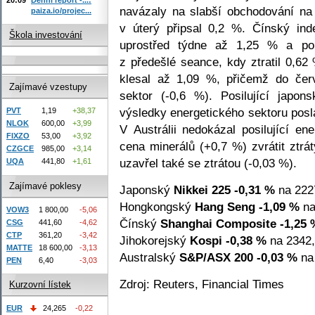
navázaly na slabší obchodování na
paiza.io/projec...
v úterý připsal 0,2 %. Čínský in
Škola investování
uprostřed týdne až 1,25 % a pok
z předešlé seance, kdy ztratil 0,
klesal až 1,09 %, přičemž do červ
Zajímavé vzestupy
sektor (-0,6 %). Posilující japo
výsledky energetického sektoru posl
PVT
1,19
+38,37
NLOK
600,00
+3,99
V Austrálii nedokázal posilující en
FIXZO
53,00
+3,92
cena minerálů (+0,7 %) zvrátit ztrá
CZGCE
985,00
+3,14
uzavřel také se ztrátou (-0,03 %).
UQA
441,80
+1,61
Zajímavé poklesy
Japonský
Nikkei 225
-0,31 %
na 222
Hongkongský
Hang Seng
-1,09 %
na
VOW3
1 800,00
-5,06
Čínský
Shanghai Composite
-1,25 
CSG
441,60
-4,62
CTP
361,20
-3,42
Jihokorejský
Kospi
-0,38 %
na 2342,
MATTE
18 600,00
-3,13
Australský
S&P/ASX 200
-0,03 %
na 
PEN
6,40
-3,03
Zdroj: Reuters, Financial Times
Kurzovní lístek
EUR
24,265
-0,22