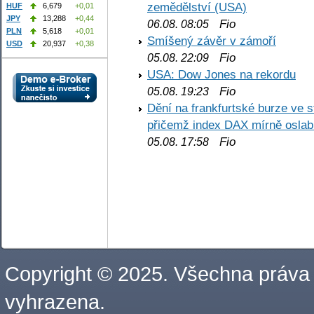
zemědělství (USA)
HUF
6,679
+0,01
JPY
13,288
+0,44
Fio
06.08. 08:05
PLN
5,618
+0,01
Smíšený závěr v zámoří
USD
20,937
+0,38
Fio
05.08. 22:09
USA: Dow Jones na rekordu
Fio
05.08. 19:23
Dění na frankfurtské burze ve s
přičemž index DAX mírně oslabi
Fio
05.08. 17:58
Copyright © 2025. Všechna práva
vyhrazena.