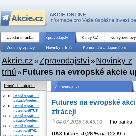
AKCIE ONLINE
informace pro Vaše úspěšné investice
Úvodní stránka
Zpravodajství
Kurzy CZ
Kurzy světový
Všechny zprávy
Novinky z trhů
Komentáře a doporučení
Akcie.cz
»
Zpravodajství
»
Novinky z
trhů
»
Futures na evropské akcie up
Právě diskutujete
Zpravodajství
20:15
Denní report -...:
Futures na evropské akci
paiza.io/projec...
20:15
Denní report -...:
ztrácejí
notes.io/e5TUT
17:50
Denní report -...:
paiza.io/projec...
04.07.2018 08:43:00
|
Fio banka
17:50
Denní report -...:
notes.io/e5T61
DAX
futures
-0,28 %
na 12299 b.
14:03
Denní report -...: