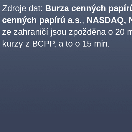
Zdroje dat:
Burza cenných papírů
cenných papírů a.s.
,
NASDAQ, N
ze zahraničí jsou zpožděna o 20 m
kurzy z BCPP, a to o 15 min.