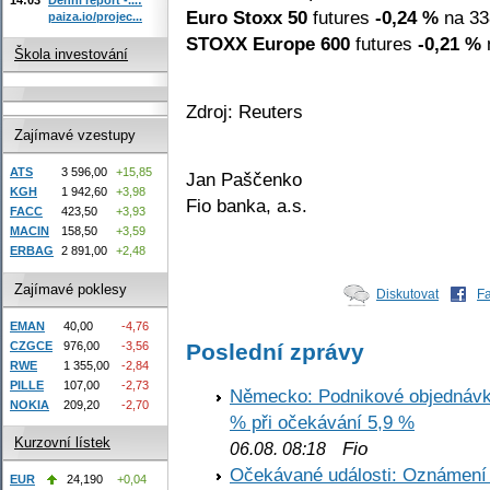
Euro Stoxx 50
futures
-0,24 %
na 33
paiza.io/projec...
STOXX Europe 600
futures
-0,21 %
n
Škola investování
Zdroj: Reuters
Zajímavé vzestupy
ATS
3 596,00
+15,85
Jan Paščenko
KGH
1 942,60
+3,98
Fio banka, a.s.
FACC
423,50
+3,93
MACIN
158,50
+3,59
ERBAG
2 891,00
+2,48
Zajímavé poklesy
Diskutovat
F
EMAN
40,00
-4,76
Poslední zprávy
CZGCE
976,00
-3,56
RWE
1 355,00
-2,84
PILLE
107,00
-2,73
Německo: Podnikové objednávky
NOKIA
209,20
-2,70
% při očekávání 5,9 %
Kurzovní lístek
Fio
06.08. 08:18
Očekávané události: Oznámení 
EUR
24,190
+0,04