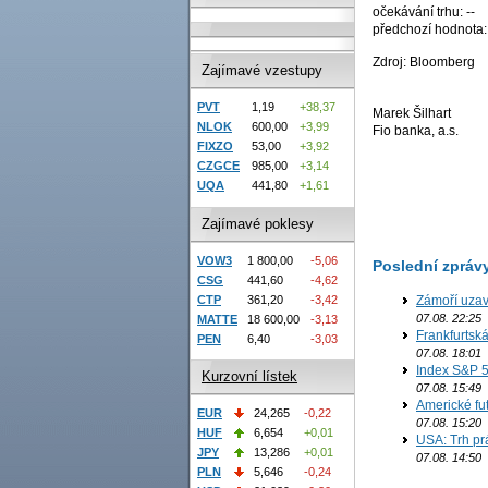
očekávání trhu: --
předchozí hodnota:
Zdroj: Bloomberg
Zajímavé vzestupy
PVT
1,19
+38,37
Marek Šilhart
NLOK
600,00
+3,99
Fio banka, a.s.
FIXZO
53,00
+3,92
CZGCE
985,00
+3,14
UQA
441,80
+1,61
Zajímavé poklesy
VOW3
1 800,00
-5,06
Poslední zpráv
CSG
441,60
-4,62
CTP
361,20
-3,42
Zámoří uzav
07.08. 22:25
MATTE
18 600,00
-3,13
Frankfurtsk
PEN
6,40
-3,03
07.08. 18:01
Index S&P 5
Kurzovní lístek
07.08. 15:49
Americké fut
EUR
24,265
-0,22
07.08. 15:20
HUF
6,654
+0,01
USA: Trh prá
JPY
13,286
+0,01
07.08. 14:50
PLN
5,646
-0,24