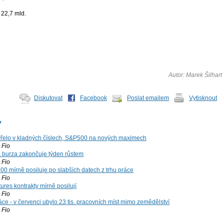
 22,7 mld.
Autor: Marek Šilhart
Diskutovat
Facebook
Poslat emailem
Vytisknout
y
řelo v kladných číslech, S&P500 na nových maximech
Fio
á burza zakončuje týden růstem
Fio
00 mírně posiluje po slabších datech z trhu práce
Fio
ures kontrakty mírně posilují
Fio
ce - v červenci ubylo 23 tis. pracovních míst mimo zemědělství
Fio