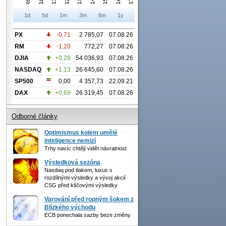
1d
5d
1m
3m
6m
1y
PX
-0,71
2 785,07
07.08.26
RM
-1,20
772,27
07.08.26
DJIA
+0,28
54 036,93
07.08.26
NASDAQ
+1,13
26 645,60
07.08.26
SP500
0,00
4 357,73
22.09.21
DAX
+0,69
26 319,45
07.08.26
Odborné články
Optimismus kolem umělé
inteligence nemizí
Trhy navíc chtějí vidět návratnost
Výsledková sezóna
Nasdaq pod tlakem, luxus s
rozdílnými výsledky a vývoj akcií
CSG před klíčovými výsledky
Varování před ropným šokem z
Blízkého východu
ECB ponechala sazby beze změny