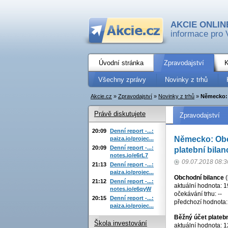
AKCIE ONLIN
informace pro 
Úvodní stránka
Zpravodajství
K
Všechny zprávy
Novinky z trhů
Akcie.cz
»
Zpravodajství
»
Novinky z trhů
»
Německo: 
Právě diskutujete
Zpravodajství
20:09
Denní report -...:
Německo: Obch
paiza.io/projec...
20:09
Denní report -...:
platební bilan
notes.io/e6rL7
09.07.2018 08:3
21:13
Denní report -...:
paiza.io/projec...
Obchodní bilance
(
21:12
Denní report -...:
aktuální hodnota: 1
notes.io/e6qyW
očekávání trhu: --
20:15
Denní report -...:
předchozí hodnota:
paiza.io/projec...
Běžný účet platebn
Škola investování
aktuální hodnota: 1