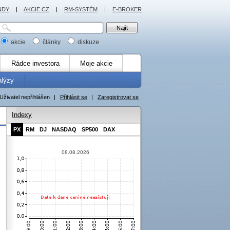
NDY
|
AKCIE.CZ
|
RM-SYSTÉM
|
E-BROKER
akcie
články
diskuze
Rádce investora
Moje akcie
alýzy
Uživatel nepřihlášen
|
Přihlásit se
|
Zaregistrovat se
Indexy
PX
RM
DJ
NASDAQ
SP500
DAX
08.08.2026