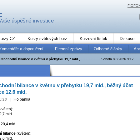
FIOFO
E
Vaše úspěšné investice
urzy CZ
Kurzy světových burz
Kurzovní lístek
Diskuse
Komentáře a doporučení
Firemní zprávy
Odborné články
An
Obchodní bilance v květnu v přebytku 19,7 mld.,...
Sobota 8.8.2026 9:12
odní bilance v květnu v přebytku 19,7 mld., běžný účet
ce 12,6 mld.
6:18
|
Fio banka
květen):
9,7 mld.
 20,4 mld.
í bilance
(květen):
2,6 mld.