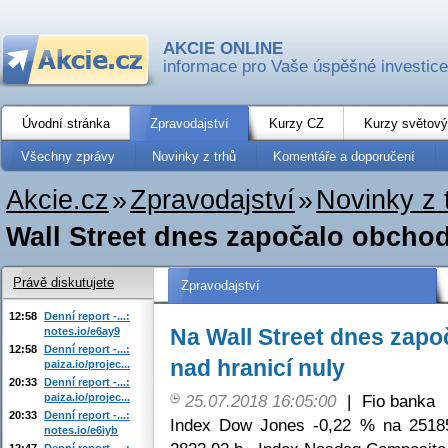
AKCIE ONLINE
informace pro Vaše úspěšné investice
Úvodní stránka
Zpravodajství
Kurzy CZ
Kurzy světový
Všechny zprávy
Novinky z trhů
Komentáře a doporučení
Akcie.cz
»
Zpravodajství
»
Novinky z 
Wall Street dnes započalo obchod
Právě diskutujete
Zpravodajství
12:58
Denní report -...:
Na Wall Street dnes zap
notes.io/e6ay9
12:58
Denní report -...:
nad hranicí nuly
paiza.io/projec...
20:33
Denní report -...:
paiza.io/projec...
25.07.2018 16:05:00
|
Fio banka
20:33
Denní report -...:
Index Dow Jones -0,22 % na 2518
notes.io/e6iyb
12:47
Denní report -...: