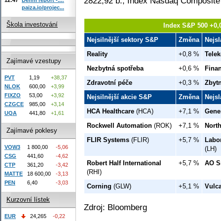
2822,92 b., Index Nasdaq Composite
paiza.io/projec...
Škola investování
Index S&P 500 +0,
Nejsilnější sektory S&P
Změna
Nejsl
Reality
+0,8 %
Tele
Zajímavé vzestupy
Nezbytná spotřeba
+0,6 %
Finan
PVT
1,19
+38,37
Zdravotní péče
+0,3 %
Zbyt
NLOK
600,00
+3,99
FIXZO
53,00
+3,92
Nejsilnější akcie S&P
Změna
Nejsl
CZGCE
985,00
+3,14
HCA Healthcare
(HCA)
+7,1 %
Gene
UQA
441,80
+1,61
Rockwell Automation
(ROK)
+7,1 %
Nort
Zajímavé poklesy
FLIR Systems
(FLIR)
+5,7 %
Labo
VOW3
1 800,00
-5,06
(LH)
CSG
441,60
-4,62
Robert Half International
+5,7 %
AO S
CTP
361,20
-3,42
(RHI)
MATTE
18 600,00
-3,13
PEN
6,40
-3,03
Corning
(GLW)
+5,1 %
Vulca
Kurzovní lístek
Zdroj: Bloomberg
EUR
24,265
-0,22