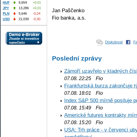
HUF
6,654
+0,01
JPY
13,286
+0,01
Jan Paščenko
PLN
5,646
-0,24
Fio banka, a.s.
USD
21,039
-0,30
Diskutovat
F
Poslední zprávy
Zámoří uzavřelo v kladných č
Fio
07.08. 22:25
Frankfurtská burza zakončuje 
Fio
07.08. 18:01
Index S&P 500 mírně posiluje p
Fio
07.08. 15:49
Americké futures kontrakty mírn
Fio
07.08. 15:20
USA: Trh práce - v červenci ub
zemědělství