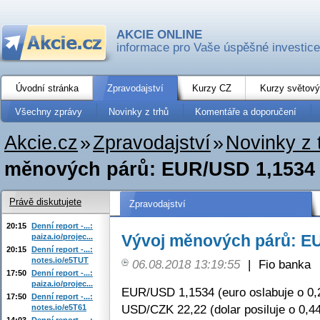
AKCIE ONLINE
informace pro Vaše úspěšné investice
Úvodní stránka
Zpravodajství
Kurzy CZ
Kurzy světový
Všechny zprávy
Novinky z trhů
Komentáře a doporučení
Akcie.cz
»
Zpravodajství
»
Novinky z 
měnových párů: EUR/USD 1,1534
Právě diskutujete
Zpravodajství
20:15
Denní report -...:
Vývoj měnových párů: E
paiza.io/projec...
20:15
Denní report -...:
notes.io/e5TUT
06.08.2018 13:19:55
|
Fio banka
17:50
Denní report -...:
paiza.io/projec...
EUR/USD 1,1534 (euro oslabuje o 0,
17:50
Denní report -...:
USD/CZK 22,22 (dolar posiluje o 0,4
notes.io/e5T61
14:03
Denní report -...: