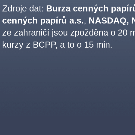
Zdroje dat:
Burza cenných papírů
cenných papírů a.s.
,
NASDAQ, N
ze zahraničí jsou zpožděna o 20 m
kurzy z BCPP, a to o 15 min.