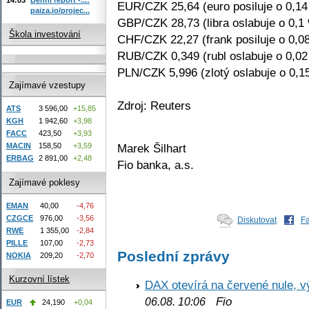
EUR/CZK 25,64 (euro posiluje o 0,1
paiza.io/projec...
GBP/CZK 28,73 (libra oslabuje o 0,1
Škola investování
CHF/CZK 22,27 (frank posiluje o 0,0
RUB/CZK 0,349 (rubl oslabuje o 0,0
PLN/CZK 5,996 (zlotý oslabuje o 0,1
Zajímavé vzestupy
Zdroj: Reuters
ATS
3 596,00
+15,85
KGH
1 942,60
+3,98
FACC
423,50
+3,93
Marek Šilhart
MACIN
158,50
+3,59
ERBAG
2 891,00
+2,48
Fio banka, a.s.
Zajímavé poklesy
EMAN
40,00
-4,76
CZGCE
976,00
-3,56
Diskutovat
F
RWE
1 355,00
-2,84
PILLE
107,00
-2,73
Poslední zprávy
NOKIA
209,20
-2,70
Kurzovní lístek
DAX otevírá na červené nule, v
Fio
06.08. 10:06
EUR
24,190
+0,04