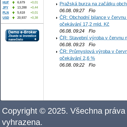
HUF
6,679
+0,01
Pražská burza na začátku obch
JPY
13,288
+0,44
Fio
06.08. 09:27
PLN
5,618
+0,01
ČR: Obchodní bilance v červnu 
USD
20,937
+0,38
očekávání 17,2 mld. Kč
Fio
06.08. 09:24
ČR: Stavební výroba v červnu m
Fio
06.08. 09:23
ČR: Průmyslová výroba v červnu
očekávání 2,6 %
Fio
06.08. 09:22
Copyright © 2025. Všechna práva
vyhrazena.