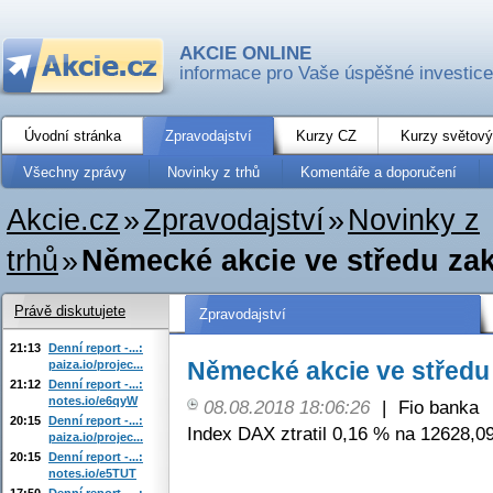
AKCIE ONLINE
informace pro Vaše úspěšné investice
Úvodní stránka
Zpravodajství
Kurzy CZ
Kurzy světový
Všechny zprávy
Novinky z trhů
Komentáře a doporučení
Akcie.cz
»
Zpravodajství
»
Novinky z
trhů
»
Německé akcie ve středu zak
Právě diskutujete
Zpravodajství
21:13
Denní report -...:
Německé akcie ve středu 
paiza.io/projec...
21:12
Denní report -...:
notes.io/e6qyW
08.08.2018 18:06:26
|
Fio banka
20:15
Denní report -...:
Index DAX ztratil 0,16 % na 12628,0
paiza.io/projec...
20:15
Denní report -...:
notes.io/e5TUT
17:50
Denní report -...: