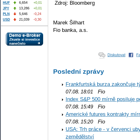
Zdroj: Bloomberg
HUF
6,654
+0,01
JPY
13,286
+0,01
PLN
5,646
-0,24
USD
21,039
-0,30
Marek Šilhart
Fio banka, a.s.
Diskutovat
F
Poslední zprávy
Frankfurtská burza zakončuje 
Fio
07.08. 18:01
Index S&P 500 mírně posiluje p
Fio
07.08. 15:49
Americké futures kontrakty mírn
Fio
07.08. 15:20
USA: Trh práce - v červenci ub
zemědělství