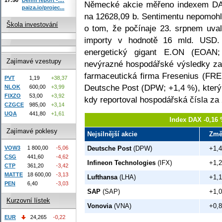
Německé akcie měřeno indexem DAX
paiza.io/projec...
na 12628,09 b. Sentimentu nepomohl
Škola investování
o tom, že počínaje 23. srpnem uval
importy v hodnotě 16 mld. USD. N
energetický gigant E.ON (EOAN;
Zajímavé vzestupy
nevýrazné hospodářské výsledky za
farmaceutická firma Fresenius (FRE;
PVT
1,19
+38,37
Deutsche Post (DPW; +1,4 %), který 
NLOK
600,00
+3,99
FIXZO
53,00
+3,92
kdy reportoval hospodářská čísla za
CZGCE
985,00
+3,14
UQA
441,80
+1,61
Index DAX -0,16 
Zajímavé poklesy
Nejsilnější akcie
Změ
VOW3
1 800,00
-5,06
Deutsche Post
(DPW)
+1,
CSG
441,60
-4,62
Infineon Technologies
(IFX)
+1,
CTP
361,20
-3,42
MATTE
18 600,00
-3,13
Lufthansa
(LHA)
+1,
PEN
6,40
-3,03
SAP
(SAP)
+1,
Kurzovní lístek
Vonovia
(VNA)
+0,
EUR
24,265
-0,22