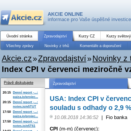
AKCIE ONLINE
informace pro Vaše úspěšné investice
Úvodní stránka
Zpravodajství
Kurzy CZ
Kurzy světový
Všechny zprávy
Novinky z trhů
Komentáře a doporučení
Akcie.cz
»
Zpravodajství
»
Novinky z 
Index CPI v červenci meziročně vz
Právě diskutujete
Zpravodajství
20:15
Denní report -...:
USA: Index CPI v červenc
paiza.io/projec...
20:15
Denní report -...:
souladu s odhady o 2,9 
notes.io/e5TUT
17:50
Denní report -...:
paiza.io/projec...
10.08.2018 14:36:52
|
Fio banka
17:50
Denní report -...:
notes.io/e5T61
CPI
(m-m) (červenec):
14:03
Denní report -...: