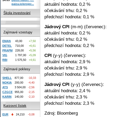
aktuální hodnota: 0,2 %
paiza.io/projec...
očekávání trhu: 0,2 %
Škola investování
předchozí hodnota: 0,1 %
Jádrový CPI
(m-m) (červenec):
aktuální hodnota: 0,2 %
Zajímavé vzestupy
očekávání trhu: 0,2 %
EMAN
43,00
+7,50
předchozí hodnota: 0,2 %
DETEL
710,00
+6,61
PRAPM
228,00
+5,56
CPI
(y-y) (červenec):
VIG
1 797,00
+5,09
RBI
1 575,50
+4,61
aktuální hodnota: 2,9 %
očekávání trhu: 2,9 %
Zajímavé poklesy
předchozí hodnota: 2,9 %
SHELL
877,00
-10,33
NOKIA
200,00
-4,40
Jádrový CPI
(y-y) (červenec):
ATS
3 504,00
-2,56
aktuální hodnota: 2,4 %
CZGCE
955,00
-2,15
očekávání trhu: 2,3 %
KARIN
140,00
-2,10
předchozí hodnota: 2,3 %
Kurzovní lístek
Zdroj: Bloomberg
EUR
24,210
-0,08