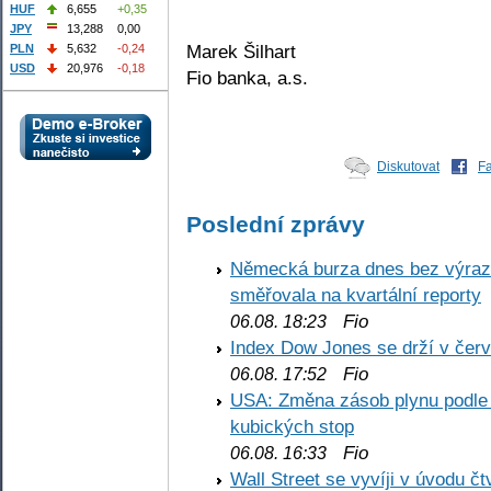
HUF
6,655
+0,35
JPY
13,288
0,00
Marek Šilhart
PLN
5,632
-0,24
USD
20,976
-0,18
Fio banka, a.s.
Diskutovat
F
Poslední zprávy
Německá burza dnes bez výrazn
směřovala na kvartální reporty
Fio
06.08. 18:23
Index Dow Jones se drží v čer
Fio
06.08. 17:52
USA: Změna zásob plynu podle E
kubických stop
Fio
06.08. 16:33
Wall Street se vyvíji v úvodu 