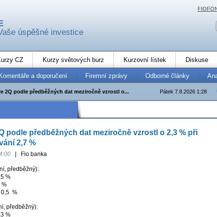
FIOFO
E
Vaše úspěšné investice
urzy CZ
Kurzy světových burz
Kurzovní lístek
Diskuse
Komentáře a doporučení
Firemní zprávy
Odborné články
An
e 2Q podle předběžných dat meziročně vzrostl o...
Pátek 7.8.2026 1:28
 podle předběžných dat meziročně vzrostl o 2,3 % při
vání 2,7 %
4:00
|
Fio banka
ní, předběžný):
,5 %
8 %
: 0,5 %
ní, předběžný):
,3 %