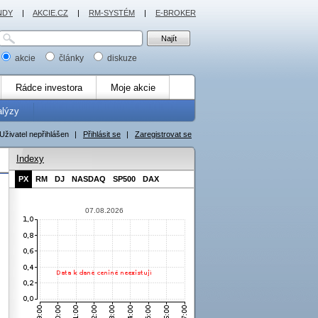
NDY
|
AKCIE.CZ
|
RM-SYSTÉM
|
E-BROKER
akcie
články
diskuze
Rádce investora
Moje akcie
alýzy
Uživatel nepřihlášen
|
Přihlásit se
|
Zaregistrovat se
Indexy
PX
RM
DJ
NASDAQ
SP500
DAX
07.08.2026