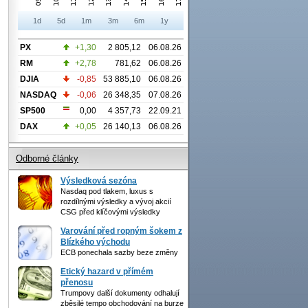
1d
5d
1m
3m
6m
1y
PX
+1,30
2 805,12
06.08.26
RM
+2,78
781,62
06.08.26
DJIA
-0,85
53 885,10
06.08.26
NASDAQ
-0,06
26 348,35
07.08.26
SP500
0,00
4 357,73
22.09.21
DAX
+0,05
26 140,13
06.08.26
Odborné články
Výsledková sezóna
Nasdaq pod tlakem, luxus s
rozdílnými výsledky a vývoj akcií
CSG před klíčovými výsledky
Varování před ropným šokem z
Blízkého východu
ECB ponechala sazby beze změny
Etický hazard v přímém
přenosu
Trumpovy další dokumenty odhalují
zběsilé tempo obchodování na burze