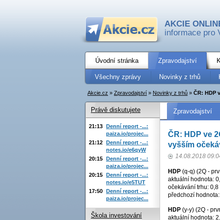
AKCIE ONLIN
informace pro 
Úvodní stránka
Zpravodajství
K
Všechny zprávy
Novinky z trhů
Akcie.cz
»
Zpravodajství
»
Novinky z trhů
»
ČR: HDP v
Právě diskutujete
Zpravodajství
21:13
Denní report -...:
ČR: HDP ve 2Q
paiza.io/projec...
21:12
Denní report -...:
vyšším očeká
notes.io/e6qyW
14.08.2018 09:0
20:15
Denní report -...:
paiza.io/projec...
HDP
(q-q) (2Q - prv
20:15
Denní report -...:
aktuální hodnota: 0
notes.io/e5TUT
očekávání trhu: 0,
17:50
Denní report -...:
předchozí hodnota
paiza.io/projec...
HDP
(y-y) (2Q - prv
Škola investování
aktuální hodnota: 2