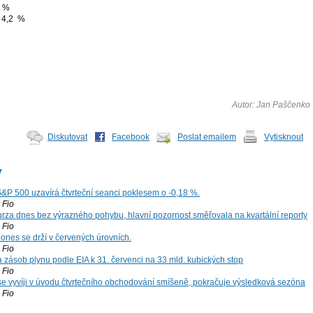
7 %
: 4,2 %
Autor: Jan Paščenko
Diskutovat
Facebook
Poslat emailem
Vytisknout
y
S&P 500 uzavírá čtvrteční seanci poklesem o -0,18 %.
Fio
za dnes bez výrazného pohybu, hlavní pozornost směřovala na kvartální reporty
Fio
ones se drží v červených úrovních.
Fio
zásob plynu podle EIA k 31. červenci na 33 mld. kubických stop
Fio
 se vyvíji v úvodu čtvrtečního obchodování smíšeně, pokračuje výsledková sezóna
Fio