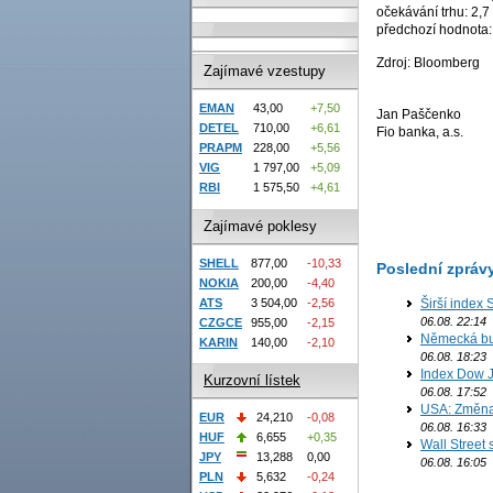
očekávání trhu: 2,
předchozí hodnota
Zdroj: Bloomberg
Zajímavé vzestupy
EMAN
43,00
+7,50
Jan Paščenko
DETEL
710,00
+6,61
Fio banka, a.s.
PRAPM
228,00
+5,56
VIG
1 797,00
+5,09
RBI
1 575,50
+4,61
Zajímavé poklesy
SHELL
877,00
-10,33
Poslední zpráv
NOKIA
200,00
-4,40
ATS
3 504,00
-2,56
Širší index 
06.08. 22:14
CZGCE
955,00
-2,15
Německá bur
KARIN
140,00
-2,10
06.08. 18:23
Index Dow J
Kurzovní lístek
06.08. 17:52
USA: Změna 
EUR
24,210
-0,08
06.08. 16:33
HUF
6,655
+0,35
Wall Street
JPY
13,288
0,00
06.08. 16:05
PLN
5,632
-0,24