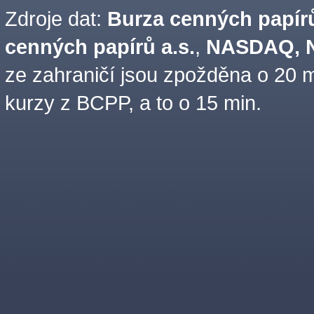
Zdroje dat:
Burza cenných papírů
cenných papírů a.s.
,
NASDAQ, N
ze zahraničí jsou zpožděna o 20 m
kurzy z BCPP, a to o 15 min.