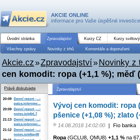
AKCIE ONLINE
informace pro Vaše úspěšné investice
Úvodní stránka
Zpravodajství
Kurzy CZ
Kurzy světový
Všechny zprávy
Novinky z trhů
Komentáře a doporučení
Akcie.cz
»
Zpravodajství
»
Novinky z 
cen komodit: ropa (+1,1 %); měď (-
Právě diskutujete
Zpravodajství
20:09
Denní report -...:
Vývoj cen komodit: ropa (
paiza.io/projec...
20:09
Denní report -...:
pšenice (+1,08 %); zlato 
notes.io/e6rL7
21:13
Denní report -...:
paiza.io/projec...
14.08.2018 14:02:00
|
Fio banka
21:12
Denní report -...:
notes.io/e6qyW
Ropa
(GCLU8, QMU8)
+1,1 %
na 67,
20:15
Denní report -...: