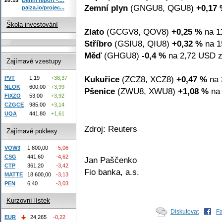
Zemní plyn
(GNGU8, QGU8)
+0,17
paiza.io/projec...
Škola investování
Zlato
(GCGV8, QOV8)
+0,25 %
na 1
Stříbro
(GSIU8, QIU8)
+0,32 %
na 1
Měď
(GHGU8)
-0,4 %
na 2,72 USD za
Zajímavé vzestupy
Kukuřice
(ZCZ8, XCZ8)
+0,47 %
na 
PVT
1,19
+38,37
NLOK
600,00
+3,99
Pšenice
(ZWU8, XWU8)
+1,08 %
na 
FIXZO
53,00
+3,92
CZGCE
985,00
+3,14
UQA
441,80
+1,61
Zdroj: Reuters
Zajímavé poklesy
VOW3
1 800,00
-5,06
CSG
441,60
-4,62
Jan Paščenko
CTP
361,20
-3,42
Fio banka, a.s.
MATTE
18 600,00
-3,13
PEN
6,40
-3,03
Kurzovní lístek
Diskutovat
F
EUR
24,265
-0,22