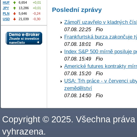
HUF
6,654
+0,01
Poslední zprávy
JPY
13,286
+0,01
PLN
5,646
-0,24
USD
21,039
-0,30
Zámoří uzavřelo v kladných č
Fio
07.08. 22:25
Frankfurtská burza zakončuje 
Fio
07.08. 18:01
Index S&P 500 mírně posiluje p
Fio
07.08. 15:49
Americké futures kontrakty mírn
Fio
07.08. 15:20
USA: Trh práce - v červenci ub
zemědělství
Fio
07.08. 14:50
Copyright © 2025. Všechna práva
vyhrazena.