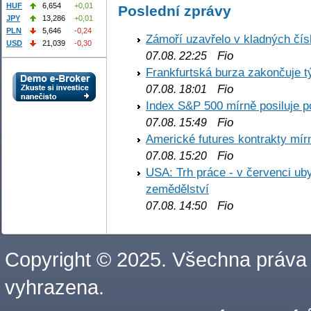
HUF
6,654
+0,01
Poslední zprávy
JPY
13,286
+0,01
PLN
5,646
-0,24
Zámoří uzavřelo v kladných č
USD
21,039
-0,30
Fio
07.08. 22:25
Frankfurtská burza zakončuje 
Fio
07.08. 18:01
Index S&P 500 mírně posiluje p
Fio
07.08. 15:49
Americké futures kontrakty mírn
Fio
07.08. 15:20
USA: Trh práce - v červenci ub
zemědělství
Fio
07.08. 14:50
Copyright © 2025. Všechna práva
vyhrazena.