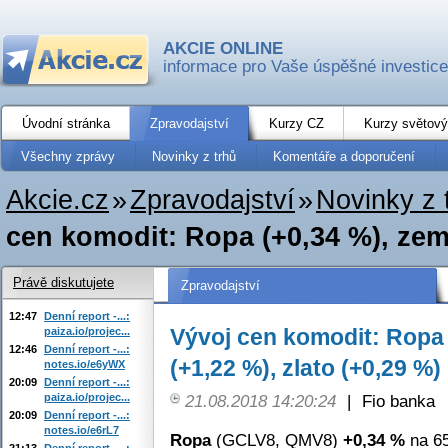
AKCIE ONLINE
informace pro Vaše úspěšné investice
Úvodní stránka
Zpravodajství
Kurzy CZ
Kurzy světový
Všechny zprávy
Novinky z trhů
Komentáře a doporučení
Akcie.cz
»
Zpravodajství
»
Novinky z 
cen komodit: Ropa (+0,34 %), zemní
Právě diskutujete
Zpravodajství
12:47
Denní report -...:
Vývoj cen komodit: Ropa 
paiza.io/projec...
12:46
Denní report -...:
(+1,22 %), zlato (+0,29 %)
notes.io/e6yWX
20:09
Denní report -...:
paiza.io/projec...
21.08.2018 14:20:24
|
Fio banka
20:09
Denní report -...:
notes.io/e6rL7
Ropa
(GCLV8, QMV8)
+0,34 %
na 65
21:13
Denní report -...: