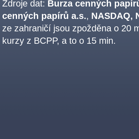
Zdroje dat:
Burza cenných papírů
cenných papírů a.s.
,
NASDAQ, N
ze zahraničí jsou zpožděna o 20 m
kurzy z BCPP, a to o 15 min.