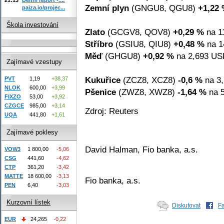
Zemní plyn
(GNGU8, QGU8)
+1,22
paiza.io/projec...
Škola investování
Zlato
(GCGV8, QOV8)
+0,29 %
na 1
Stříbro
(GSIU8, QIU8)
+0,48 %
na 1
Měď
(GHGU8)
+0,92 %
na 2,693 USD
Zajímavé vzestupy
Kukuřice
(ZCZ8, XCZ8)
-0,6 %
na 3,
PVT
1,19
+38,37
NLOK
600,00
+3,99
Pšenice
(ZWZ8, XWZ8)
-1,64 %
na 5
FIXZO
53,00
+3,92
CZGCE
985,00
+3,14
Zdroj: Reuters
UQA
441,80
+1,61
Zajímavé poklesy
David Halman, Fio banka, a.s.
VOW3
1 800,00
-5,06
CSG
441,60
-4,62
CTP
361,20
-3,42
MATTE
18 600,00
-3,13
Fio banka, a.s.
PEN
6,40
-3,03
Kurzovní lístek
Diskutovat
F
EUR
24,265
-0,22