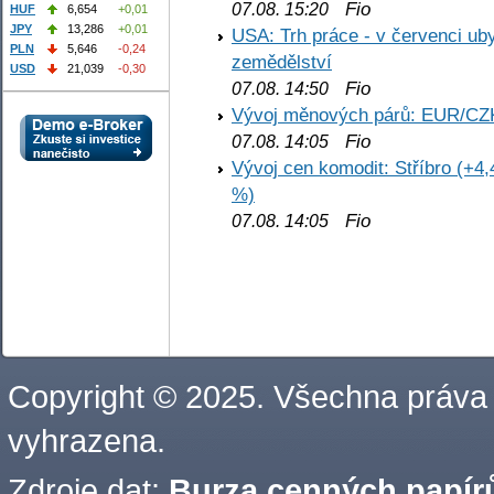
Fio
07.08. 15:20
HUF
6,654
+0,01
JPY
13,286
+0,01
USA: Trh práce - v červenci ub
PLN
5,646
-0,24
zemědělství
USD
21,039
-0,30
Fio
07.08. 14:50
Vývoj měnových párů: EUR/CZ
Fio
07.08. 14:05
Vývoj cen komodit: Stříbro (+4,
%)
Fio
07.08. 14:05
Copyright © 2025. Všechna práva
vyhrazena.
Zdroje dat:
Burza cenných papírů