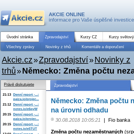
AKCIE ONLINE
informace pro Vaše úspěšné investice
Úvodní stránka
Zpravodajství
Kurzy CZ
Kurzy světový
Všechny zprávy
Novinky z trhů
Komentáře a doporučení
Akcie.cz
»
Zpravodajství
»
Novinky z
trhů
»
Německo: Změna počtu nezam
Právě diskutujete
Zpravodajství
21:13
Denní report -...:
Německo: Změna počtu n
paiza.io/projec...
21:12
Denní report -...:
na úrovni odhadu
notes.io/e6qyW
20:15
Denní report -...:
paiza.io/projec...
30.08.2018 10:05:21
|
Fio banka
20:15
Denní report -...:
notes.io/e5TUT
Změna počtu nezaměstnaných
(srp
17:50
Denní report -...: