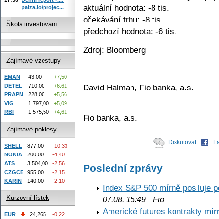
aktuální hodnota: -8 tis.
paiza.io/projec...
očekávání trhu: -8 tis.
Škola investování
předchozí hodnota: -6 tis.
Zdroj: Bloomberg
Zajímavé vzestupy
EMAN
43,00
+7,50
David Halman, Fio banka, a.s.
DETEL
710,00
+6,61
PRAPM
228,00
+5,56
VIG
1 797,00
+5,09
RBI
1 575,50
+4,61
Fio banka, a.s.
Zajímavé poklesy
Diskutovat
F
SHELL
877,00
-10,33
NOKIA
200,00
-4,40
ATS
3 504,00
-2,56
Poslední zprávy
CZGCE
955,00
-2,15
KARIN
140,00
-2,10
Index S&P 500 mírně posiluje p
Kurzovní lístek
Fio
07.08. 15:49
Americké futures kontrakty mírn
EUR
24,265
-0,22