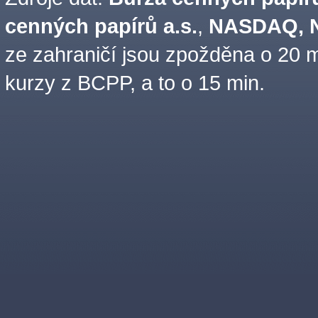
cenných papírů a.s.
,
NASDAQ, N
ze zahraničí jsou zpožděna o 20 m
kurzy z BCPP, a to o 15 min.