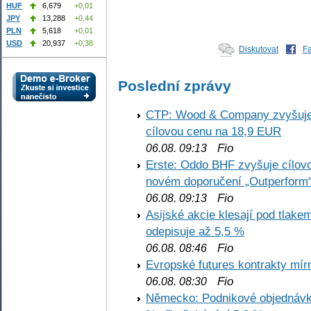
HUF
6,679
+0,01
JPY
13,288
+0,44
PLN
5,618
+0,01
USD
20,937
+0,38
Diskutovat
F
Poslední zprávy
CTP: Wood & Company zvyšuje 
cílovou cenu na 18,9 EUR
Fio
06.08. 09:13
Erste: Oddo BHF zvyšuje cílovo
novém doporučení „Outperform
Fio
06.08. 09:13
Asijské akcie klesají pod tlake
odepisuje až 5,5 %
Fio
06.08. 08:46
Evropské futures kontrakty mírn
Fio
06.08. 08:30
Německo: Podnikové objednávky