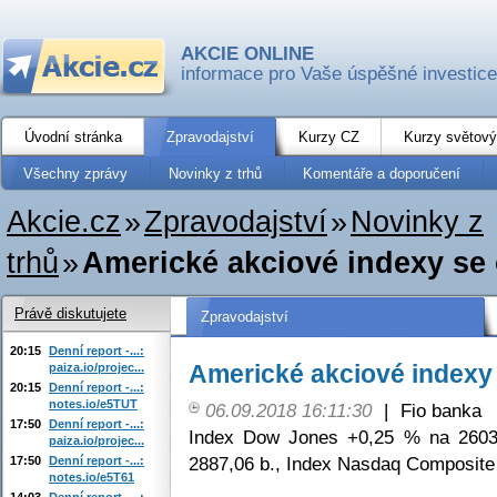
AKCIE ONLINE
informace pro Vaše úspěšné investice
Úvodní stránka
Zpravodajství
Kurzy CZ
Kurzy světový
Všechny zprávy
Novinky z trhů
Komentáře a doporučení
Akcie.cz
»
Zpravodajství
»
Novinky z
trhů
»
Americké akciové indexy se
Právě diskutujete
Zpravodajství
20:15
Denní report -...:
Americké akciové indexy
paiza.io/projec...
20:15
Denní report -...:
notes.io/e5TUT
06.09.2018 16:11:30
|
Fio banka
17:50
Denní report -...:
Index Dow Jones +0,25 % na 2603
paiza.io/projec...
2887,06 b., Index Nasdaq Composite
17:50
Denní report -...:
notes.io/e5T61
14:03
Denní report -...: