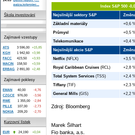
paiza.io/projec...
Index S&P 500 -0,
Škola investování
Nejsilnější sektory S&P
Změn
Základní materiály
+0,6 
Průmysl
+0,5 
Zajímavé vzestupy
Telekomunikace
+0,4 
ATS
3 596,00
+15,85
Nejsilnější akcie S&P
Změn
KGH
1 942,60
+3,98
FACC
423,50
+3,93
Netflix
(NFLX)
+3,5 
MACIN
158,50
+3,59
Royal Caribbean Cruises
(RCL)
+2,8 
ERBAG
2 891,00
+2,48
Total System Services
(TSS)
+2,4 
Zajímavé poklesy
Tiffany
(TIF)
+2,3 
EMAN
40,00
-4,76
General Mills
(GIS)
+2,2 
CZGCE
976,00
-3,56
RWE
1 355,00
-2,84
Zdroj: Bloomberg
PILLE
107,00
-2,73
NOKIA
209,20
-2,70
Kurzovní lístek
Marek Šilhart
Fio banka, a.s.
EUR
24,190
+0,04