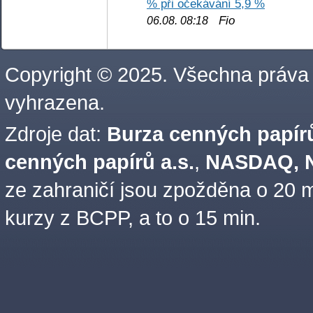
% při očekávání 5,9 %
Fio
06.08. 08:18
Copyright © 2025. Všechna práva
vyhrazena.
Zdroje dat:
Burza cenných papírů
cenných papírů a.s.
,
NASDAQ, N
ze zahraničí jsou zpožděna o 20 m
kurzy z BCPP, a to o 15 min.