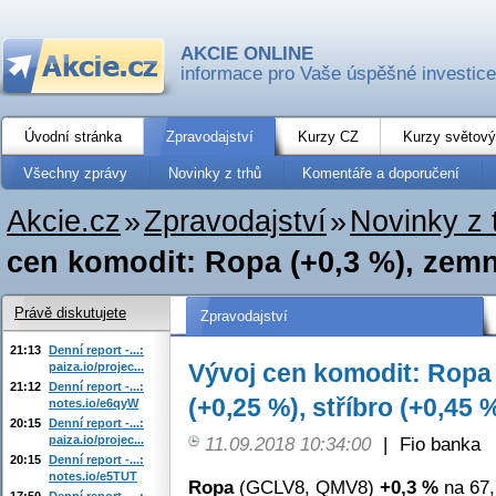
AKCIE ONLINE
informace pro Vaše úspěšné investice
Úvodní stránka
Zpravodajství
Kurzy CZ
Kurzy světový
Všechny zprávy
Novinky z trhů
Komentáře a doporučení
Akcie.cz
»
Zpravodajství
»
Novinky z 
cen komodit: Ropa (+0,3 %), zemní
Právě diskutujete
Zpravodajství
21:13
Denní report -...:
Vývoj cen komodit: Ropa 
paiza.io/projec...
21:12
Denní report -...:
(+0,25 %), stříbro (+0,45 %
notes.io/e6qyW
20:15
Denní report -...:
paiza.io/projec...
11.09.2018 10:34:00
|
Fio banka
20:15
Denní report -...:
notes.io/e5TUT
Ropa
(GCLV8, QMV8)
+0,3 %
na 67,
17:50
Denní report -...: