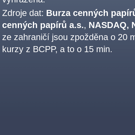
Zdroje dat:
Burza cenných papírů
cenných papírů a.s.
,
NASDAQ, N
ze zahraničí jsou zpožděna o 20 m
kurzy z BCPP, a to o 15 min.