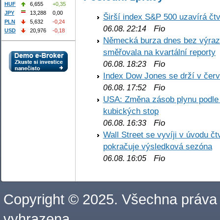
HUF
6,655
+0,35
JPY
13,288
0,00
Širší index S&P 500 uzavírá čt
PLN
5,632
-0,24
Fio
06.08. 22:14
USD
20,976
-0,18
Německá burza dnes bez výrazn
směřovala na kvartální reporty
Fio
06.08. 18:23
Index Dow Jones se drží v čer
Fio
06.08. 17:52
USA: Změna zásob plynu podle E
kubických stop
Fio
06.08. 16:33
Wall Street se vyvíji v úvodu 
pokračuje výsledková sezóna
Fio
06.08. 16:05
Copyright © 2025. Všechna práva
vyhrazena.