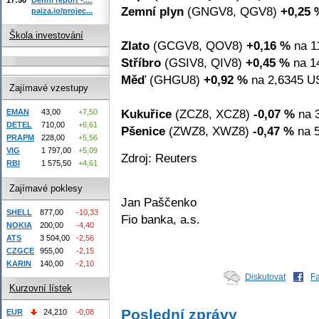
Zemní plyn
(GNGV8, QGV8)
+0,25 
paiza.io/projec...
Škola investování
Zlato
(GCGV8, QOV8)
+0,16 %
na 1
Stříbro
(GSIV8, QIV8)
+0,45 %
na 1
Měď
(GHGU8)
+0,92 %
na 2,6345 US
Zajímavé vzestupy
Kukuřice
(ZCZ8, XCZ8)
-0,07 %
na 3
EMAN
43,00
+7,50
DETEL
710,00
+6,61
Pšenice
(ZWZ8, XWZ8)
-0,47 %
na 5
PRAPM
228,00
+5,56
VIG
1 797,00
+5,09
Zdroj: Reuters
RBI
1 575,50
+4,61
Zajímavé poklesy
Jan Paščenko
SHELL
877,00
-10,33
Fio banka, a.s.
NOKIA
200,00
-4,40
ATS
3 504,00
-2,56
CZGCE
955,00
-2,15
KARIN
140,00
-2,10
Diskutovat
F
Kurzovní lístek
Poslední zprávy
EUR
24,210
-0,08