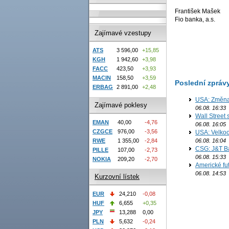
František Mašek
Fio banka, a.s.
Zajímavé vzestupy
ATS
3 596,00
+15,85
KGH
1 942,60
+3,98
FACC
423,50
+3,93
MACIN
158,50
+3,59
Poslední zpráv
ERBAG
2 891,00
+2,48
USA: Změna 
Zajímavé poklesy
06.08. 16:33
Wall Street
EMAN
40,00
-4,76
06.08. 16:05
CZGCE
976,00
-3,56
USA: Velkoo
06.08. 16:04
RWE
1 355,00
-2,84
CSG: J&T Ba
PILLE
107,00
-2,73
06.08. 15:33
NOKIA
209,20
-2,70
Americké fu
06.08. 14:53
Kurzovní lístek
EUR
24,210
-0,08
HUF
6,655
+0,35
JPY
13,288
0,00
PLN
5,632
-0,24