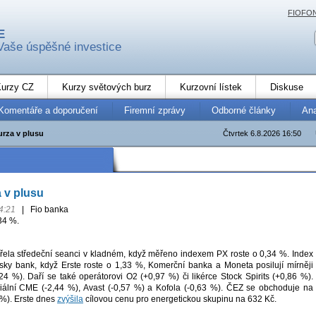
FIOFO
E
Vaše úspěšné investice
urzy CZ
Kurzy světových burz
Kurzovní lístek
Diskuse
Komentáře a doporučení
Firemní zprávy
Odborné články
An
urza v plusu
Čtvrtek 6.8.2026 16:50
 v plusu
4:21
|
Fio banka
34 %.
řela středeční seanci v kladném, když měřeno indexem PX roste o 0,34 %. Index
sky bank, když Erste roste o 1,33 %, Komerční banka a Moneta posilují mírněji
24 %). Daří se také operátorovi O2 (+0,97 %) či likérce Stock Spirits (+0,86 %).
ální CME (-2,44 %), Avast (-0,57 %) a Kofola (-0,63 %). ČEZ se obchoduje na
 %). Erste dnes
zvýšila
cílovou cenu pro energetickou skupinu na 632 Kč.