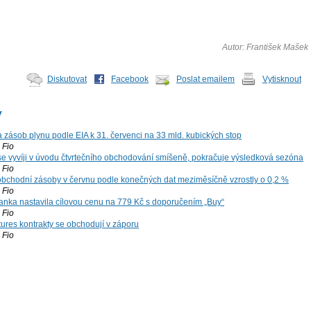
Autor: František Mašek
Diskutovat
Facebook
Poslat emailem
Vytisknout
y
zásob plynu podle EIA k 31. červenci na 33 mld. kubických stop
Fio
 se vyvíji v úvodu čtvrtečního obchodování smíšeně, pokračuje výsledková sezóna
Fio
bchodní zásoby v červnu podle konečných dat meziměsíčně vzrostly o 0,2 %
Fio
nka nastavila cílovou cenu na 779 Kč s doporučením „Buy“
Fio
tures kontrakty se obchodují v záporu
Fio