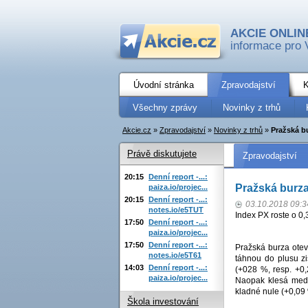
AKCIE ONLIN
informace pro 
Úvodní stránka
Zpravodajství
K
Všechny zprávy
Novinky z trhů
Akcie.cz
»
Zpravodajství
»
Novinky z trhů
»
Pražská b
Právě diskutujete
Zpravodajství
20:15
Denní report -...:
Pražská burza
paiza.io/projec...
20:15
Denní report -...:
03.10.2018 09:3
notes.io/e5TUT
Index PX roste o 0,
17:50
Denní report -...:
paiza.io/projec...
17:50
Denní report -...:
Pražská burza otev
notes.io/e5T61
táhnou do plusu zi
14:03
Denní report -...:
(+028 %, resp. +0,
paiza.io/projec...
Naopak klesá medi
kladné nule (+0,09
Škola investování