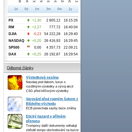
1d
5d
1m
3m
6m
1y
PX
+1,30
2 805,12
16:15:26
RM
+2,27
777,72
16:40:04
DJIA
-0,23
54 222,28
16:29:40
NASDAQ
+0,20
26 416,93
16:29:45
SP500
0,00
4 357,73
22.09.21
DAX
+0,25
26 192,87
16:29:54
Odborné články
Výsledková sezóna
Nasdaq pod tlakem, luxus s
rozdílnými výsledky a vývoj akcií
CSG před klíčovými výsledky
Varování před ropným šokem z
Blízkého východu
ECB ponechala sazby beze změny
Etický hazard v přímém
přenosu
Trumpovy další dokumenty odhalují
zběsilé tempo obchodování na burze