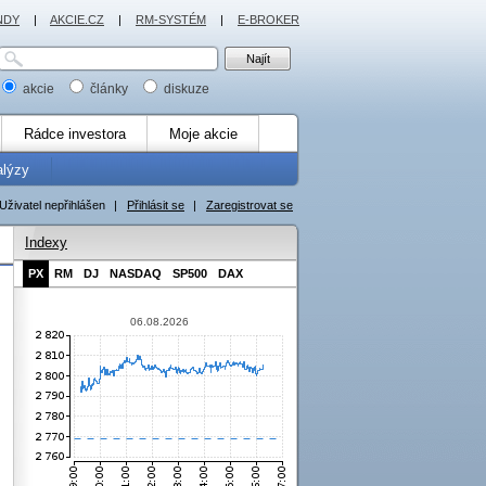
NDY
|
AKCIE.CZ
|
RM-SYSTÉM
|
E-BROKER
akcie
články
diskuze
Rádce investora
Moje akcie
alýzy
Uživatel nepřihlášen
|
Přihlásit se
|
Zaregistrovat se
Indexy
PX
RM
DJ
NASDAQ
SP500
DAX
06.08.2026