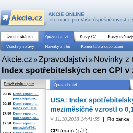
AKCIE ONLINE
informace pro Vaše úspěšné investice
Úvodní stránka
Zpravodajství
Kurzy CZ
Kurzy světový
Všechny zprávy
Novinky z trhů
Komentáře a doporučení
Akcie.cz
»
Zpravodajství
»
Novinky z 
Index spotřebitelských cen CPI v 
Právě diskutujete
Zpravodajství
20:15
Denní report -...:
USA: Index spotřebitelsk
paiza.io/projec...
20:15
Denní report -...:
meziměsíčně vzrostl o 0,1
notes.io/e5TUT
17:50
Denní report -...:
paiza.io/projec...
11.10.2018 14:41:55
|
Fio banka
17:50
Denní report -...:
notes.io/e5T61
CPI
(m-m) (září):
14:03
Denní report -...: