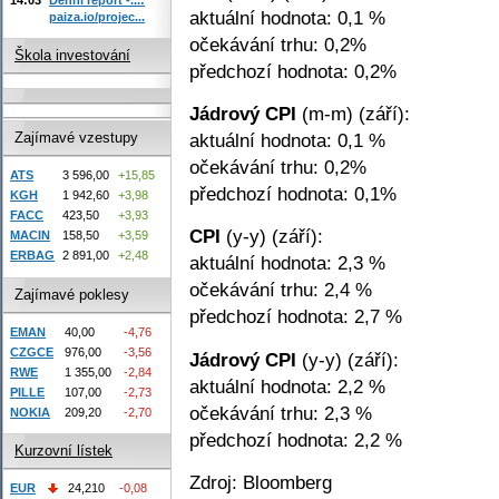
aktuální hodnota: 0,1 %
paiza.io/projec...
očekávání trhu: 0,2%
Škola investování
předchozí hodnota: 0,2%
Jádrový CPI
(m-m) (září):
aktuální hodnota: 0,1 %
Zajímavé vzestupy
očekávání trhu: 0,2%
ATS
3 596,00
+15,85
předchozí hodnota: 0,1%
KGH
1 942,60
+3,98
FACC
423,50
+3,93
CPI
(y-y) (září):
MACIN
158,50
+3,59
ERBAG
2 891,00
+2,48
aktuální hodnota: 2,3 %
očekávání trhu: 2,4 %
Zajímavé poklesy
předchozí hodnota: 2,7 %
EMAN
40,00
-4,76
CZGCE
976,00
-3,56
Jádrový CPI
(y-y) (září):
RWE
1 355,00
-2,84
aktuální hodnota: 2,2 %
PILLE
107,00
-2,73
očekávání trhu: 2,3 %
NOKIA
209,20
-2,70
předchozí hodnota: 2,2 %
Kurzovní lístek
Zdroj: Bloomberg
EUR
24,210
-0,08