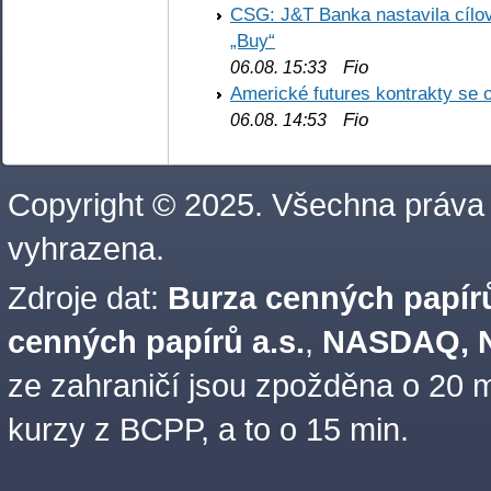
CSG: J&T Banka nastavila cílo
„Buy“
Fio
06.08. 15:33
Americké futures kontrakty se 
Fio
06.08. 14:53
Copyright © 2025. Všechna práva
vyhrazena.
Zdroje dat:
Burza cenných papírů
cenných papírů a.s.
,
NASDAQ, N
ze zahraničí jsou zpožděna o 20 m
kurzy z BCPP, a to o 15 min.