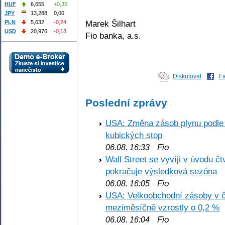
HUF
6,655
+0,35
JPY
13,288
0,00
Marek Šilhart
PLN
5,632
-0,24
USD
20,976
-0,18
Fio banka, a.s.
Diskutovat
F
Poslední zprávy
USA: Změna zásob plynu podle E
kubických stop
Fio
06.08. 16:33
Wall Street se vyvíji v úvodu 
pokračuje výsledková sezóna
Fio
06.08. 16:05
USA: Velkoobchodní zásoby v č
meziměsíčně vzrostly o 0,2 %
Fio
06.08. 16:04