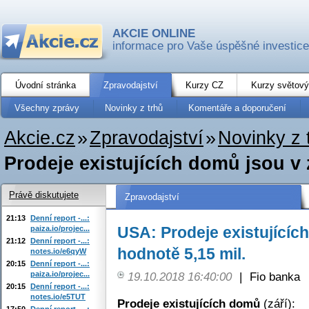
AKCIE ONLINE
informace pro Vaše úspěšné investice
Úvodní stránka
Zpravodajství
Kurzy CZ
Kurzy světový
Všechny zprávy
Novinky z trhů
Komentáře a doporučení
Akcie.cz
»
Zpravodajství
»
Novinky z 
Prodeje existujících domů jsou v z
Právě diskutujete
Zpravodajství
21:13
Denní report -...:
USA: Prodeje existujících
paiza.io/projec...
21:12
Denní report -...:
hodnotě 5,15 mil.
notes.io/e6qyW
20:15
Denní report -...:
paiza.io/projec...
19.10.2018 16:40:00
|
Fio banka
20:15
Denní report -...:
notes.io/e5TUT
Prodeje existujících domů
(září):
17:50
Denní report -...: