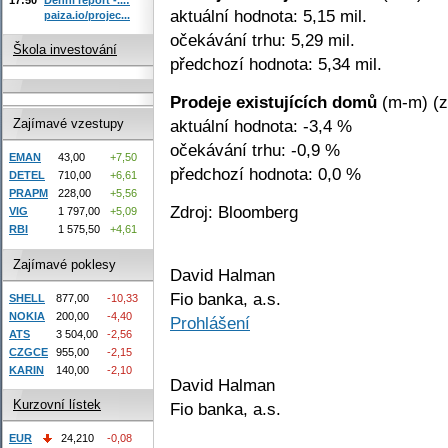
aktuální hodnota: 5,15 mil.
paiza.io/projec...
očekávání trhu: 5,29 mil.
Škola investování
předchozí hodnota: 5,34 mil.
Prodeje existujících domů
(m-m) (zá
aktuální hodnota: -3,4 %
Zajímavé vzestupy
očekávání trhu: -0,9 %
EMAN
43,00
+7,50
předchozí hodnota: 0,0 %
DETEL
710,00
+6,61
PRAPM
228,00
+5,56
Zdroj: Bloomberg
VIG
1 797,00
+5,09
RBI
1 575,50
+4,61
Zajímavé poklesy
David Halman
Fio banka, a.s.
SHELL
877,00
-10,33
NOKIA
200,00
-4,40
Prohlášení
ATS
3 504,00
-2,56
CZGCE
955,00
-2,15
KARIN
140,00
-2,10
David Halman
Kurzovní lístek
Fio banka, a.s.
EUR
24,210
-0,08