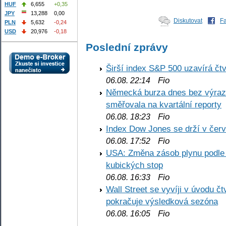
HUF
6,655
+0,35
JPY
13,288
0,00
Diskutovat
F
PLN
5,632
-0,24
USD
20,976
-0,18
Poslední zprávy
Širší index S&P 500 uzavírá čt
Fio
06.08. 22:14
Německá burza dnes bez výrazn
směřovala na kvartální reporty
Fio
06.08. 18:23
Index Dow Jones se drží v čer
Fio
06.08. 17:52
USA: Změna zásob plynu podle E
kubických stop
Fio
06.08. 16:33
Wall Street se vyvíji v úvodu 
pokračuje výsledková sezóna
Fio
06.08. 16:05